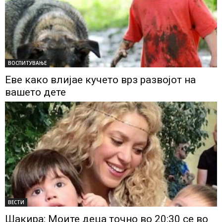
ВОСПИТУВАЊЕ
Еве како влијае кучето врз развојот на
вашето дете
ВЕСТИ
Шакира: Моите деца точно во 20:30 се во