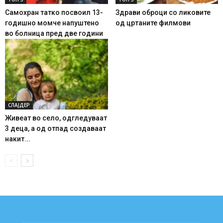
Самохран татко посвоил 13-
Здрави оброци со ликовите
годишно момче напуштено
од цртаните филмови
во болница пред две години
СЛАЈДЕР
Живеат во село, одгледуваат
3 деца, а од отпад создаваат
накит...