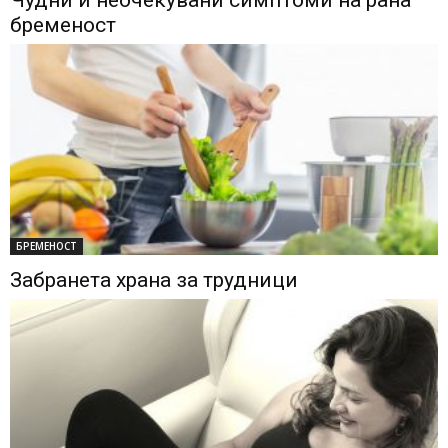
Чудни и неочекувани симптоми на рана
бременост
БРЕМЕНОСТ
Забранета храна за трудници