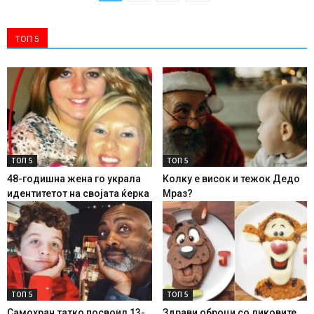
ТОП 5
ТОП 5
ТОП 5
48-годишна жена го украла
Колку е висок и тежок Дедо
идентитетот на својата ќерка
Мраз?
ТОП 5
ТОП 5
Самохран татко посвоил 13-
Здрави оброци со ликовите