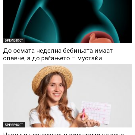
БРЕМЕНОСТ
До осмата неделна бебињата имаат
опавче, а до раѓањето – мустаќи
БРЕМЕНОСТ