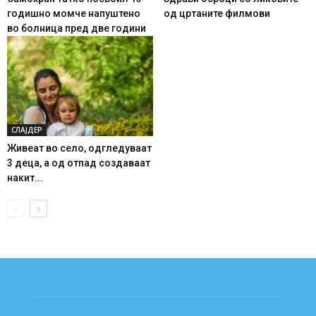
годишно момче напуштено
од цртаните филмови
во болница пред две години
СЛАЈДЕР
Живеат во село, одгледуваат
3 деца, а од отпад создаваат
накит...