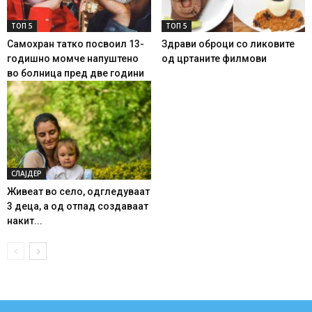
ТОП 5
ТОП 5
Самохран татко посвоил 13-
Здрави оброци со ликовите
годишно момче напуштено
од цртаните филмови
во болница пред две години
СЛАЈДЕР
Живеат во село, одгледуваат
3 деца, а од отпад создаваат
накит...