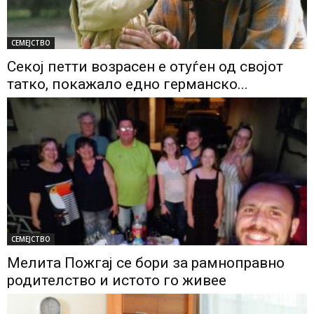
СЕМЕЈСТВО
Секој петти возрасен е отуѓен од својот
татко, покажало едно германско...
СЕМЕЈСТВО
Мелита Пожгај се бори за рамноправно
родителство и истото го живее