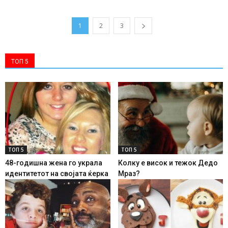
1
2
3
ТОП 5
ТОП 5
ТОП 5
48-годишна жена го украла
Колку е висок и тежок Дедо
идентитетот на својата ќерка
Мраз?