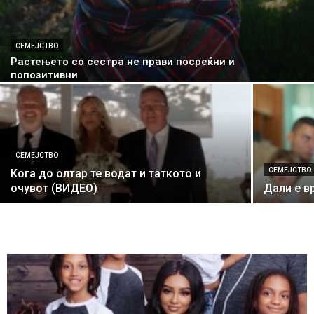
СЕМЕЈСТВО
Растењето со сестра не прави посреќни и
попозитивни
СЕМЕЈСТВО
СЕМЕЈСТВО
Кога до олтар те водат и таткото и
очувот (ВИДЕО)
Дали е в