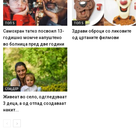
ТОП 5
ТОП 5
Самохран татко посвоил 13-
Здрави оброци со ликовите
годишно момче напуштено
од цртаните филмови
во болница пред две години
СЛАЈДЕР
Живеат во село, одгледуваат
3 деца, а од отпад создаваат
накит...