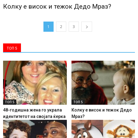
Колку е висок и тежок Дедо Мраз?
1
2
3
ТОП 5
ТОП 5
ТОП 5
48-годишна жена го украла
Колку е висок и тежок Дедо
идентитетот на својата ќерка
Мраз?