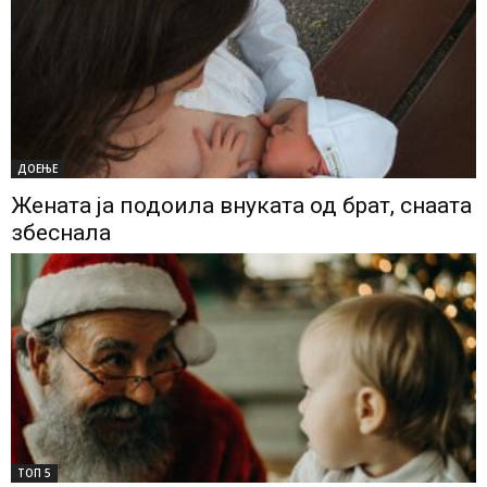
ДОЕЊЕ
Жената ја подоила внуката од брат, снаата
збеснала
ТОП 5