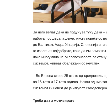
За него велат дека не подучува туку дека – 
работел со деца, а денес многу повеќе со 
до Балтикот, Азија, Унгарија, Словенија и г
го извлечат најдоброто, како да им помогнат 
иако многумина не ги препознаваат, па стану
системот, живеат обележани со неуспех.
– Во Европа скоро 25 отсто од средношколц
во 16-тата и 17-тата година. Некои од нив з
системот ги навел да ја изгубат самодоверб
Треба да ги мотивирате