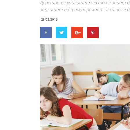
Денешните училишта често не знаат да
заплашат и да им порачаат дека не се д
29/02/2016