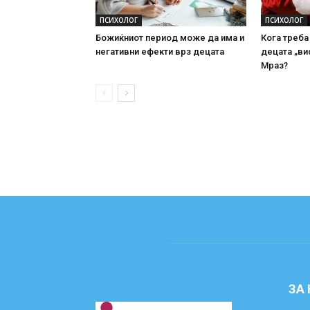
ПСИХОЛОГ
ПСИХОЛОГ
Божиќниот период може да има и
Кога треба
негативни ефекти врз децата
децата „ви
Мраз?
ЗА