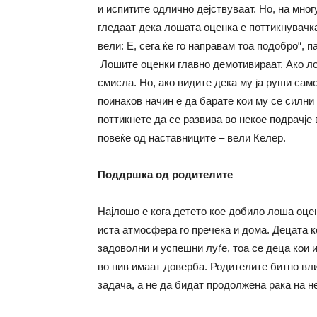
и испитите одлично дејствуваат. Но, на мно
гледаат дека лошата оценка е поттикнувачк
вели: Е, сега ќе го направам тоа подобро“, 
Лошите оценки главно демотивираат. Ако ло
смисла. Но, ако видите дека му ја руши сам
поинаков начин е да барате кои му се силни 
поттикнете да се развива во некое подрачје
повеќе од наставниците – вели Келер.
Поддршка од родителите
Најлошо е кога детето кое добило лоша оцен
иста атмосфера го пречека и дома. Децата 
задоволни и успешни луѓе, тоа се деца кои
во нив имаат доверба. Родителите битно вл
задача, а не да бидат продолжена рака на 