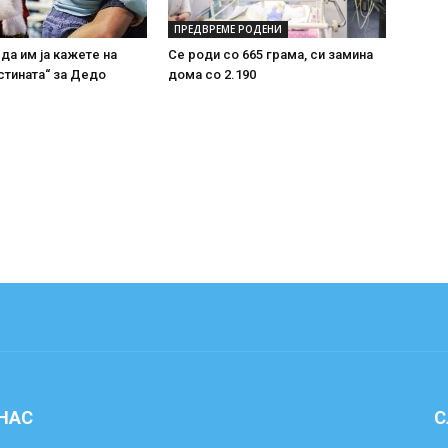
ПРЕДВРЕМЕ РОДЕНИ
 да им ја кажете на
Се роди со 665 грама, си замина
стината“ за Дедо
дома со 2.190
 НАС
С