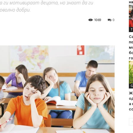
 ги мотивираат децата, но знаат да ги
на
оволно добри.
1069
0
Т
С
п
м
б
г
С
Ж
од
а 
со