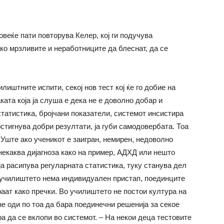
овеќе пати повторува Келер, кој ги подучува
ако мрзливите и неработниците да блеснат, да се
лиштните испити, секој нов тест кој ќе го добие на
ката која ја слуша е дека не е доволно добар и
татистика, бројчани показатели, системот инсистира
постигнува добри резултати, ја губи самодовербата. Тоа
Уште ако ученикот е заигран, немирен, недоволно
некаква дијагноза како на пример, АДХД или нешто
 ја расипува регуларната статистика, туку станува дел
о училиштето нема индивидуален пристап, поединците
раат како пречки. Во училиштето не постои култура на
не оди по тоа да бара поединечни решенија за секое
ра да се вклопи во системот. – На некои деца тестовите