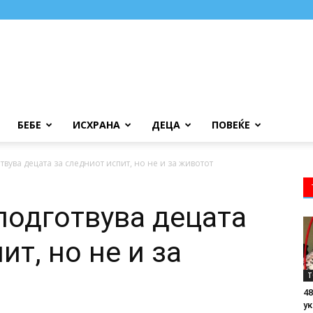
БЕБЕ
ИСХРАНА
ДЕЦА
ПОВЕЌЕ
вува децата за следниот испит, но не и за животот
подготвува децата
ит, но не и за
Т
48
ук