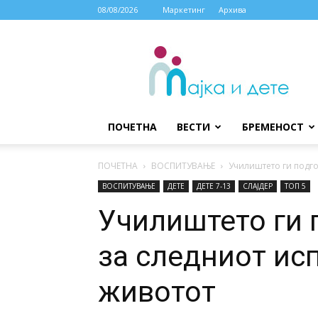
08/08/2026
Маркетинг
Архива
МАЈКА
И
ДЕТЕ
ПОЧЕТНА
ВЕСТИ
БРЕМЕНОСТ
ПОЧЕТНА
ВОСПИТУВАЊЕ
Училиштето ги подгот
ВОСПИТУВАЊЕ
ДЕТЕ
ДЕTE 7-13
СЛАЈДЕР
ТОП 5
Училиштето ги 
за следниот исп
животот