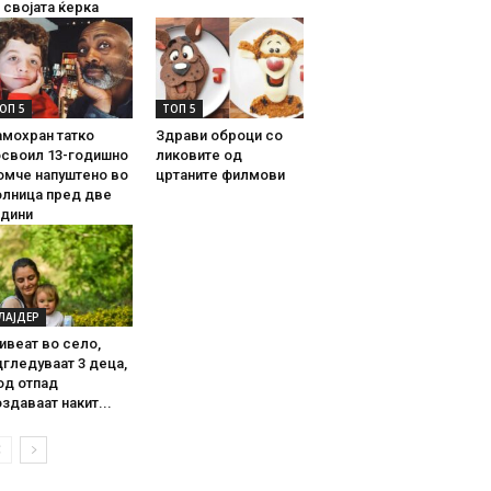
 својата ќерка
ОП 5
ТОП 5
амохран татко
Здрави оброци со
освоил 13-годишно
ликовите од
омче напуштено во
цртаните филмови
олница пред две
одини
ЛАЈДЕР
ивеат во село,
гледуваат 3 деца,
од отпад
здаваат накит...