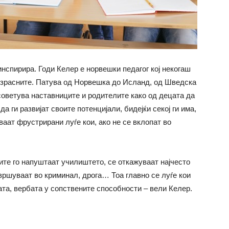
инспирира. Годи Келер е норвешки педагог кој некогаш
возрасните. Патува од Норвешка до Исланд, од Шведска
и советува наставниците и родителите како од децата да
да ги развијат своите потенцијали, бидејќи секој ги има,
ваат фрустрирани луѓе кои, ако не се вклопат во
ите го напуштаат училиштето, се откажуваат најчесто
авршуваат во криминал, дрога… Тоа главно се луѓе кои
ата, вербата у сопствените способности – вели Келер.