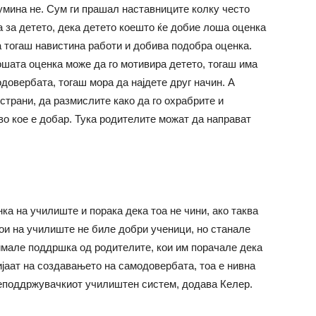
гумина не. Сум ги прашал наставниците колку често
а за детето, дека детето коешто ќе добие лоша оценка
па тогаш навистина работи и добива подобра оценка.
шата оценка може да го мотивира детето, тогаш има
одовербата, тогаш мора да најдете друг начин. А
страни, да размислите како да го охрабрите и
 во кое е добар. Тука родителите можат да направат
ка на училиште и порака дека тоа не чини, ако таква
кои на училиште не биле добри ученици, но станале
 имале поддршка од родителите, кои им порачале дека
ијаат на создавањето на самодовербата, тоа е нивна
неподдржувачкиот училиштен систем, додава Келер.