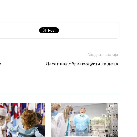
Следната статија
и
Десет најдобри продукти за деца