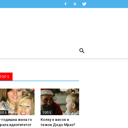
ТОП 5
ОП 5
ТОП 5
-годишна жена го
Колку е висок и
рала идентитетот
тежок Дедо Мраз?