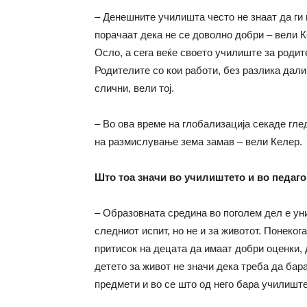
– Денешните училишта често не знаат да ги 
порачаат дека не се доволно добри – вели К
Осло, а сега веќе своето училиште за родит
Родителите со кои работи, без разлика дали
слични, вели тој.
– Во ова време на глобализација секаде гл
на размислување зема замав – вели Келер.
Што тоа значи во училиштето и во педаг
– Образовната средина во поголем дел е ун
следниот испит, но не и за животот. Понеко
притисок на децата да имаат добри оценки, 
детето за живот не значи дека треба да бар
предмети и во се што од него бара училиште