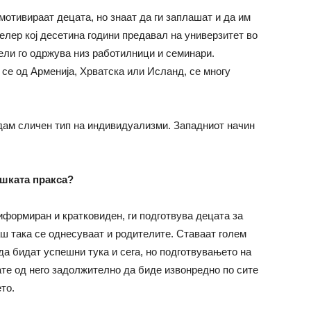
мотивираат децата, но знаат да ги заплашат и да им
елер кој десетина години предавал на универзитет во
ели го одржува низ работилници и семинари.
 се од Арменија, Хрватска или Исланд, се многу
едам сличен тип на индивидуализми. Западниот начин
ошката пракса?
иформиран и кратковиден, ги подготвува децата за
гаш така се однесуваат и родителите. Ставаат голем
да бидат успешни тука и сега, но подготвувањето на
ате од него задолжително да биде извонредно по сите
то.