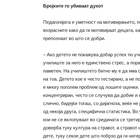
Бројките го убиваат духот
Педагогијата е уметност на мотивирањето, п
возрасните како да ги мотивираат децата, к
препознаат во што се добри.
– Ако детето не покажува добар успех по учи
училиште за него е единствено стрес, а пора
паметен. На училиштето битно му е да има с
на тоа. Детето кое е често тестирано, а не 
е многу поголем проблем од лошите оценки. 
концентриран, често се случува да добие и 
слично, бидејќи тогаш, со дијагноза, веќе не
од некоја друга, специфична статистика. В
кои не се вклопуваат во средината се трети
доверба туку култура на стравот, а стравот 
дете, туку секое дете што побрзо да ги нате