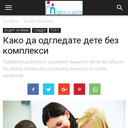
ПОЧЕТНА
ВОДИЧ ЗА МАМА
ВОДИЧ ЗА МАМА
СЛАЈДЕР
ТОП 5
Како да одгледате дете без
комплекси
Повеќето родители сонуваат нивното дете во иднина
да стане независна и успешна личност со силен
карактер.