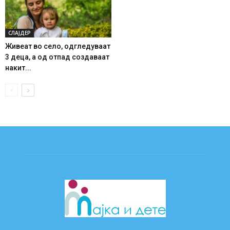
СЛАЈДЕР
Живеат во село, одгледуваат
3 деца, а од отпад создаваат
накит...