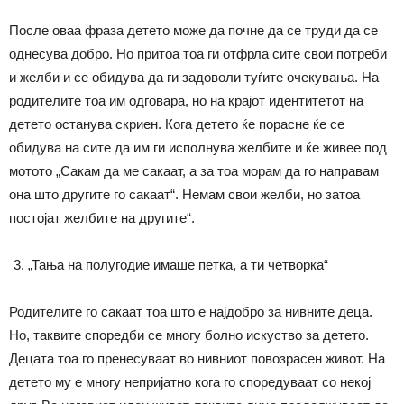
После оваа фраза детето може да почне да се труди да се
однесува добро. Но притоа тоа ги отфрла сите свои потреби
и желби и се обидува да ги задоволи туѓите очекувања. На
родителите тоа им одговара, но на крајот идентитетот на
детето останува скриен. Кога детето ќе порасне ќе се
обидува на сите да им ги исполнува желбите и ќе живее под
мотото „Сакам да ме сакаат, а за тоа морам да го направам
она што другите го сакаат“. Немам свои желби, но затоа
постојат желбите на другите“.
„Тања на полугодие имаше петка, а ти четворка“
Родителите го сакаат тоа што е најдобро за нивните деца.
Но, таквите споредби се многу болно искуство за детето.
Децата тоа го пренесуваат во нивниот повозрасен живот. На
детето му е многу непријатно кога го споредуваат со некој