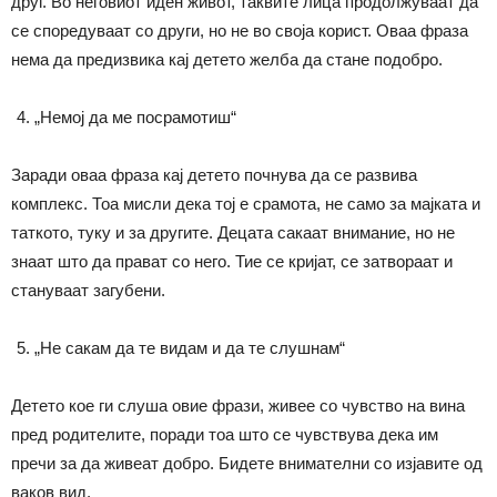
друг. Во неговиот иден живот, таквите лица продолжуваат да
се споредуваат со други, но не во своја корист. Оваа фраза
нема да предизвика кај детето желба да стане подобро.
„Немој да ме посрамотиш“
Заради оваа фраза кај детето почнува да се развива
комплекс. Тоа мисли дека тој е срамота, не само за мајката и
таткото, туку и за другите. Децата сакаат внимание, но не
знаат што да прават со него. Тие се кријат, се затвораат и
стануваат загубени.
„Не сакам да те видам и да те слушнам“
Детето кое ги слуша овие фрази, живее со чувство на вина
пред родителите, поради тоа што се чувствува дека им
пречи за да живеат добро. Бидете внимателни со изјавите од
ваков вид.