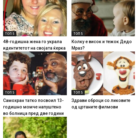
ТОП 5
ТОП 5
48-годишна жена го украла
Колку е висок и тежок Дедо
идентитетот на својата ќерка
Мраз?
ТОП 5
ТОП 5
Самохран татко посвоил 13-
Здрави оброци со ликовите
годишно момче напуштено
од цртаните филмови
во болница пред две години