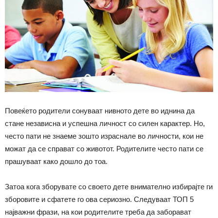
Повеќето родители сонуваат нивното дете во иднина да
стане независна и успешна личност со силен карактер. Но,
често пати не знаеме зошто израснале во личности, кои не
можат да се справат со животот. Родителите често пати се
прашуваат како дошло до тоа.
Затоа кога зборувате со своето дете внимателно избирајте ги
зборовите и сфатете го ова сериозно. Следуваат ТОП 5
најважни фрази, на кои родителите треба да заборават