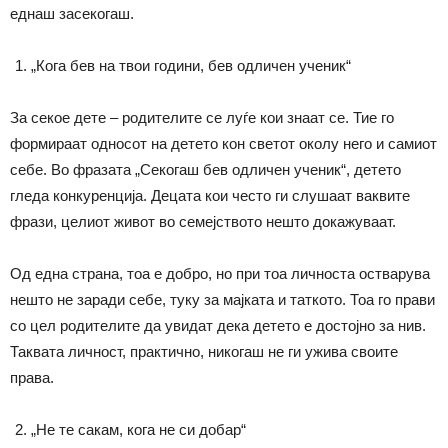
еднаш засекогаш.
„Кога бев на твои години, бев одличен ученик“
За секое дете – родителите се луѓе кои знаат се. Тие го
формираат односот на детето кон светот околу него и самиот
себе. Во фразата „Секогаш бев одличен ученик“, детето
гледа конкуренција. Децата кои често ги слушаат ваквите
фрази, целиот живот во семејството нешто докажуваат.
Од една страна, тоа е добро, но при тоа личноста остварува
нешто не заради себе, туку за мајката и таткото. Тоа го прави
со цел родителите да увидат дека детето е достојно за нив.
Таквата личност, практично, никогаш не ги ужива своите
права.
„Не те сакам, кога не си добар“