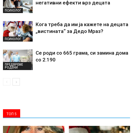
негативни ефекти врз децата
ПСИХОЛОГ
Кога треба да им ја кажете на децата
„вистината“ за Дедо Мраз?
ПСИХОЛОГ
Се роди со 665 грама, си замина дома
со 2.190
ПРЕДВРЕМЕ
РОДЕНИ
ТОП 5