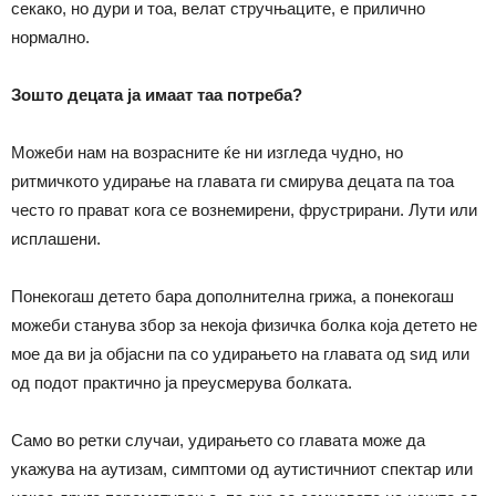
секако, но дури и тоа, велат стручњаците, е прилично
нормално.
Зошто децата ја имаат таа потреба?
Можеби нам на возрасните ќе ни изгледа чудно, но
ритмичкото удирање на главата ги смирува децата па тоа
често го прават кога се вознемирени, фрустрирани. Лути или
исплашени.
Понекогаш детето бара дополнителна грижа, а понекогаш
можеби станува збор за некоја физичка болка која детето не
мое да ви ја објасни па со удирањето на главата од ѕид или
од подот практично ја преусмерува болката.
Само во ретки случаи, удирањето со главата може да
укажува на аутизам, симптоми од аутистичниот спектар или