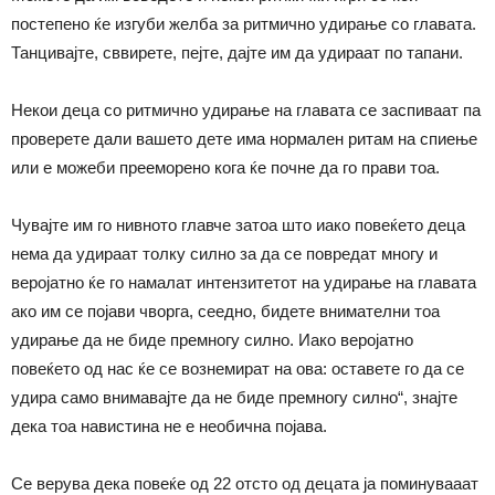
постепено ќе изгуби желба за ритмично удирање со главата.
Танцивајте, сввирете, пејте, дајте им да удираат по тапани.
Некои деца со ритмично удирање на главата се заспиваат па
проверете дали вашето дете има нормален ритам на спиење
или е можеби прееморено кога ќе почне да го прави тоа.
Чувајте им го нивното главче затоа што иако повеќето деца
нема да удираат толку силно за да се повредат многу и
веројатно ќе го намалат интензитетот на удирање на главата
ако им се појави чворга, сеедно, бидете внимателни тоа
удирање да не биде премногу силно. Иако веројатно
повеќето од нас ќе се вознемират на ова: оставете го да се
удира само внимавајте да не биде премногу силно“, знајте
дека тоа навистина не е необична појава.
Се верува дека повеќе од 22 отсто од децата ја поминувааат