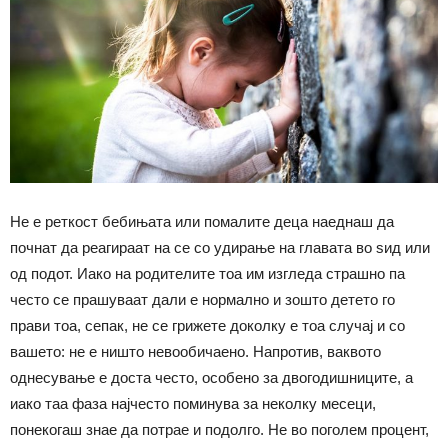
Не е реткост бебињата или помалите деца наеднаш да
почнат да реагираат на се со удирање на главата во ѕид или
од подот. Иако на родителите тоа им изгледа страшно па
често се прашуваат дали е нормално и зошто детето го
прави тоа, сепак, не се грижете доколку е тоа случај и со
вашето: не е ништо невообичаено. Напротив, ваквото
однесување е доста често, особено за двогодишниците, а
иако таа фаза најчесто поминува за неколку месеци,
понекогаш знае да потрае и подолго. Не во поголем процент,