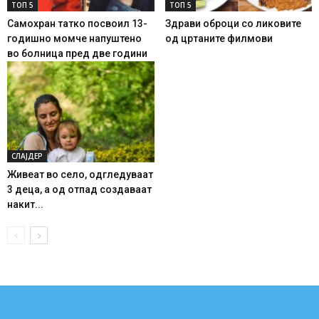
ТОП 5
ТОП 5
Самохран татко посвоил 13-
Здрави оброци со ликовите
годишно момче напуштено
од цртаните филмови
во болница пред две години
СЛАЈДЕР
Живеат во село, одгледуваат
3 деца, а од отпад создаваат
накит...