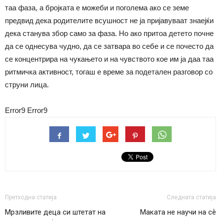
таа фаза, а бројката е можеби и поголема ако се земе
предвид дека родителите всушност не ја пријавуваат знаејќи
дека станува збор само за фаза. Но ако притоа детето почне
да се однесува чудно, да се затвара во себе и се почесто да
се концентрира на чукањето и на чувството кое им ја даа таа
ритмичка активност, тогаш е време за подетален разговор со
струни лица.
Error9
Error9
Претходна статија
Следната статија
Мрзливите деца си штетат на
Маката не научи на сѐ