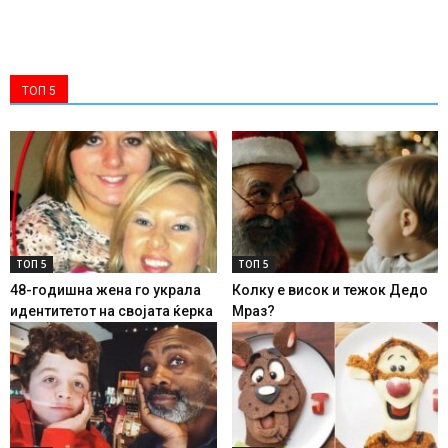
ТОП 5
ТОП 5
ТОП 5
48-годишна жена го украла
Колку е висок и тежок Дедо
идентитетот на својата ќерка
Мраз?