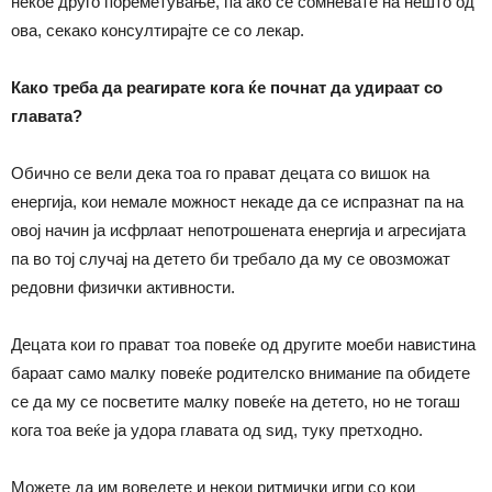
некое друго пореметување, па ако се сомневате на нешто од
ова, секако консултирајте се со лекар.
Како треба да реагирате кога ќе почнат да удираат со
главата?
Обично се вели дека тоа го прават децата со вишок на
енергија, кои немале можност некаде да се испразнат па на
овој начин ја исфрлаат непотрошената енергија и агресијата
па во тој случај на детето би требало да му се овозможат
редовни физички активности.
Децата кои го прават тоа повеќе од другите моеби навистина
бараат само малку повеќе родителско внимание па обидете
се да му се посветите малку повеќе на детето, но не тогаш
кога тоа веќе ја удора главата од ѕид, туку претходно.
Можете да им воведете и некои ритмички игри со кои