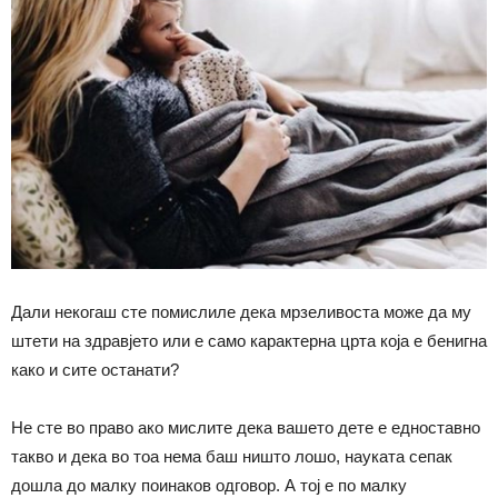
Дали некогаш сте помислиле дека мрзеливоста може да му
штети на здравјето или е само карактерна црта која е бенигна
како и сите останати?
Не сте во право ако мислите дека вашето дете е едноставно
такво и дека во тоа нема баш ништо лошо, науката сепак
дошла до малку поинаков одговор. А тој е по малку