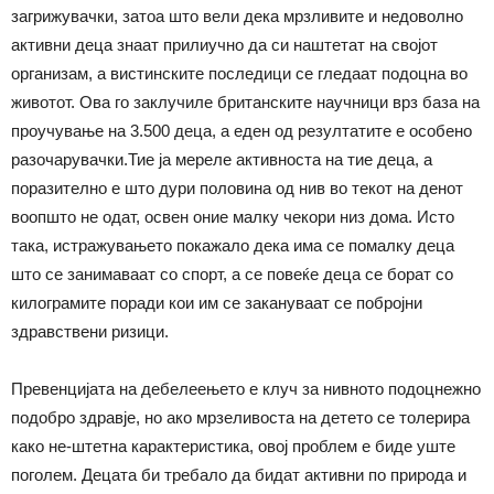
загрижувачки, затоа што вели дека мрзливите и недоволно
активни деца знаат прилиучно да си наштетат на својот
организам, а вистинските последици се гледаат подоцна во
животот. Ова го заклучиле британските научници врз база на
проучување на 3.500 деца, а еден од резултатите е особено
разочарувачки.Тие ја мереле активноста на тие деца, а
поразително е што дури половина од нив во текот на денот
воопшто не одат, освен оние малку чекори низ дома. Исто
така, истражувањето покажало дека има се помалку деца
што се занимаваат со спорт, а се повеќе деца се борат со
килограмите поради кои им се закануваат се побројни
здравствени ризици.
Превенцијата на дебелеењето е клуч за нивното подоцнежно
подобро здравје, но ако мрзеливоста на детето се толерира
како не-штетна карактеристика, овој проблем е биде уште
поголем. Децата би требало да бидат активни по природа и