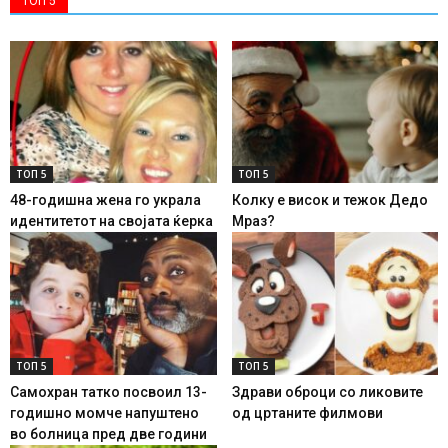
ТОП 5
ТОП 5
ТОП 5
48-годишна жена го украла
Колку е висок и тежок Дедо
идентитетот на својата ќерка
Мраз?
ТОП 5
ТОП 5
Самохран татко посвоил 13-
Здрави оброци со ликовите
годишно момче напуштено
од цртаните филмови
во болница пред две години