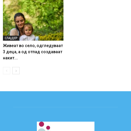
СЛАЈДЕР
Живеат во село, одгледуваат
3 деца, а од отпад создаваат
накит...