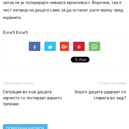
затоа не ја толерирајте нивната мрзеливост. Впрочем, таа е
чест изговор на децата само за да останат уште малку пред
екраните.
Error9
Error9
Претходна статија
Следната статија
Ситуации во кои децата
Зошто децата удираат со
најчесто го тестираат вашето
главата во ѕид?
трпение
ПОВРЗАНИ НАПИСИ