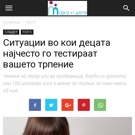
ПОЧЕТНА
ТОП 5
СЛАЈДЕР
ТОП 5
Ситуации во кои децата
најчесто го тестираат
вашето трпение
Чекање на лекар или во продавница, борба со храната
или 100 изговори кога е време за спиење, се само некои
од нив