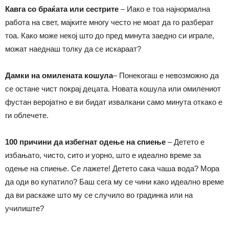
Кавга со браќата или сестрите
– Иако е тоа најнормална
работа на свет, мајките многу често не моат да го разберат
тоа. Како може некој што до пред минута заедно си играле,
можат наеднаш толку да се искараат?
Дамки на омилената кошула
– Понекогаш е невозможно да
се остане чист покрај децата. Новата кошула или омилениот
фустан веројатно е ви бидат извалкани само минута откако е
ги облечете.
100 причини да избегнат одење на спиење
– Детето е
избањато, чисто, сито и уорно, што е идеално време за
одење на спиење. Се лажете! Детето сака чаша вода? Мора
да оди во купатило? Баш сега му се чини како идеално време
да ви раскаже што му се случило во градинка или на
училиште?