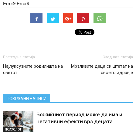
Error9
Error9
Претходна статија
Следната статија
Најлуксузните родилишта на
Мрзливите деца си штетат на
светот
своето здравје
ПОВРЗАНИ НАПИСИ
Божиќниот период може да има и
негативни ефекти врз децата
ПСИХОЛОГ