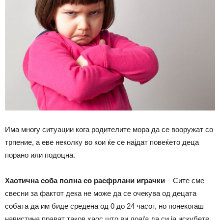
Има многу ситуации кога родителите мора да се вооружат со
трпение, а еве неколку во кои ќе се најдат повеќето деца
порано или подоцна.
Хаотична соба полна со расфрлани играчки
– Сите сме
свесни за фактот дека не може да се очекува од децата
собата да им биде средена од 0 до 24 часот, но понекогаш
навистина прават таков хаос што ви доаѓа да си ја искубете