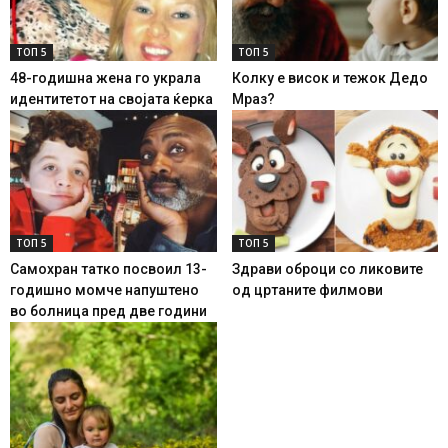
ТОП 5
ТОП 5
48-годишна жена го украла
Колку е висок и тежок Дедо
идентитетот на својата ќерка
Мраз?
ТОП 5
ТОП 5
Самохран татко посвоил 13-
Здрави оброци со ликовите
годишно момче напуштено
од цртаните филмови
во болница пред две години