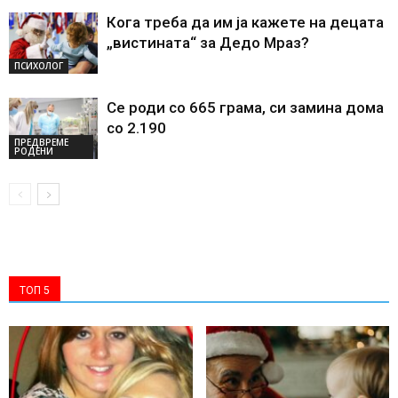
Кога треба да им ја кажете на децата
„вистината“ за Дедо Мраз?
ПСИХОЛОГ
Се роди со 665 грама, си замина дома
со 2.190
ПРЕДВРЕМЕ
РОДЕНИ
ТОП 5