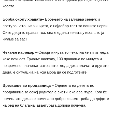
косата.
Борба околу храната
– Броењето на залчиња зеенук и
претурањето низ чинијата, е најдобар тест за вашите нерви.
Сите деца го прават тоа, ова е единствената утеха што ја
имаме за вас!
Чекање на лекар
– Секоја минута во чекална ќе ви изгледа
како вечност. Трчање наоколу, 100 прашања во минута и
повремено плачење затоа што гледа дека плачат и другите
деца, е ситуација на која мора да се подготвите.
Врескање во продавница
– Одењето на детето во
продавница за секој родител е вистинска авантура. Кога ќе
помислите дека се поминало добро и само треба да дојдете
на ред на благајна, авантурата допрва почнува.