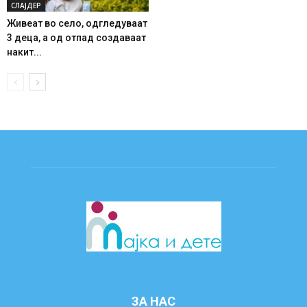
СЛАЈДЕР
Живеат во село, одгледуваат
3 деца, а од отпад создаваат
накит...
ЗА НАС