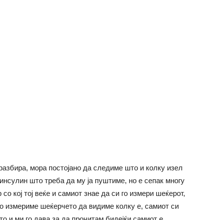
разбира, мора постојано да следиме што и колку изел
инсулин што треба да му ја пуштиме, но е сепак многу
со кој тој веќе и самиот знае да си го измери шеќерот,
 го измериме шеќерчето да видиме колку е, самиот си
то и ми го дава за да прочитам бидејќи самиот е