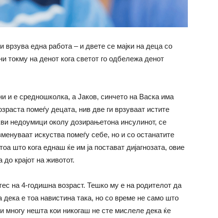
 врзува една работа – и двете се мајки на деца со
ни токму на денот кога светот го одбележа денот
ни и е средношколка, а Јаков, синчето на Васка има
озраста помеѓу децата, нив две ги врзуваат истите
кви недоумици околу дозирањетона инсулинот, се
зменуваат искуства помеѓу себе, но и со останатите
оа што кога еднаш ќе им ја постават дијагнозата, овие
 до крајот на животот.
тес на 4-годишна возраст. Тешко му е на родителот да
 дека е тоа навистина така, но со време не само што
 и многу нешта кои никогаш не сте мислеле дека ќе