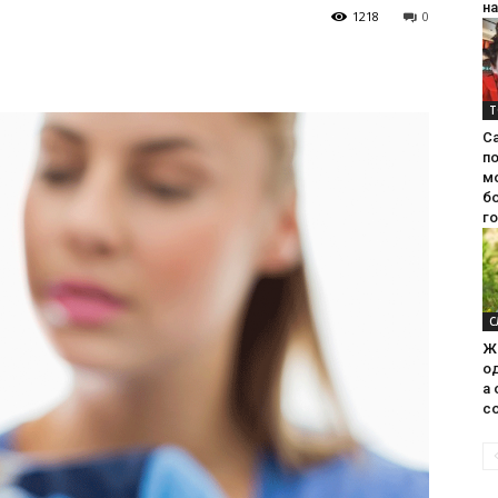
на
1218
0
Т
С
п
м
б
г
С
Ж
од
а 
со