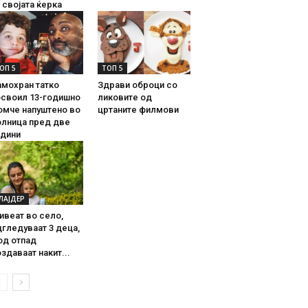
 својата ќерка
ОП 5
ТОП 5
амохран татко
Здрави оброци со
освоил 13-годишно
ликовите од
омче напуштено во
цртаните филмови
олница пред две
одини
ЛАЈДЕР
ивеат во село,
гледуваат 3 деца,
од отпад
здаваат накит...