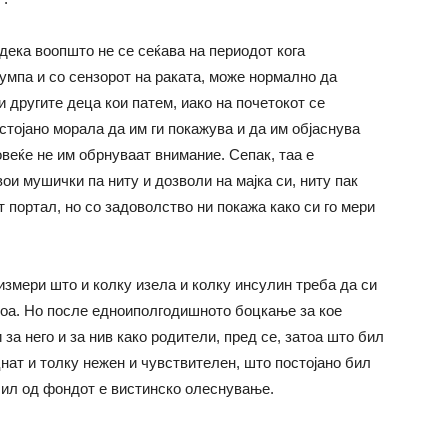
 дека воопшто не се сеќава на периодот кога
пумпа и со сензорот на раката, може нормално да
и другите деца кои патем, иако на почетокот се
остојано морала да им ги покажува и да им објаснува
овеќе не им обрнуваат внимание. Сепак, таа е
вои мушички па ниту и дозволи на мајка си, ниту пак
портал, но со задоволство ни покажа како си го мери
 измери што и колку изела и колку инсулин треба да си
 тоа. Но после едноиполгодишното боцкање за кое
 за него и за нив како родители, пред се, затоа што бил
нат и толку нежен и чувствителен, што постојано бил
обил од фондот е вистинско олеснување.