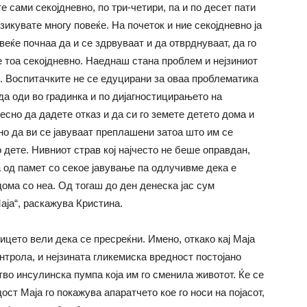
е сами секојдневно, по три-четири, па и по десет пати
икувате многу повеќе. На почеток и ние секојдневно ја
веќе почнаа да и се здрвуваат и да отврднуваат, да го
те тоа секојдневно. Наеднаш стана проблем и нејзиниот
е. Воспитачките не се едуцирани за оваа проблематика
да оди во градинка и по дијагностицирањето на
есно да дадете отказ и да си го земете детето дома и
но да ви се јавуваат преплашени затоа што им се
 дете. Нивниот страв кој најчесто не беше оправдан,
а од памет со секое јавување па одлучивме дека е
дома со неа. Од тогаш до ден денеска јас сум
аја“, раскажува Кристина.
ицето вели дека се пресреќни. Имено, откако кај Маја
нтрола, и нејзината гликемиска вредност постојано
тво инсулинска пумпа која им го сменила животот. Ќе се
ост Маја го покажува апаратчето кое го носи на појасот,