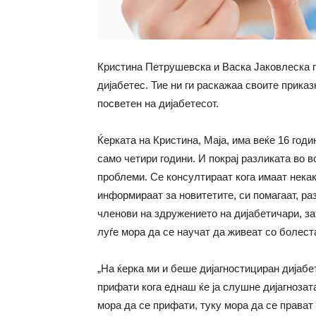
Кристина Петрушевска и Васка Јаковлеска ги
дијабетес. Тие ни ги раскажаа своите приказ
посветен на дијабетесот.
Ќерката на Кристина, Маја, има веќе 16 годи
само четири години. И покрај разликата во в
проблеми. Се консултираат кога имаат нека
информираат за новитетите, си помагаат, ра
членови на здружението на дијабетичари, зат
луѓе мора да се научат да живеат со болеста
„На ќерка ми и беше дијагностициран дијабе
прифати кога еднаш ќе ја слушне дијагнозата
мора да се прифати, туку мора да се прават