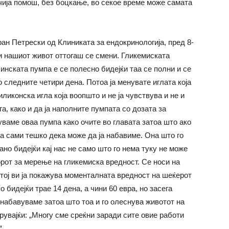
 чија помош, без боцкање, во секое време може самата
ран Петрески од Клиниката за ендокринологија, пред 8-
 и нашиот живот оттогаш се смени. Гликемиската
инската пумпа е се полесно бидејќи таа се полни и се
 следните четири дена. Потоа ја менувате иглата која
иликонска игла која воопшто и не ја чувствува и не и
га, како и да ја наполните пумпата со дозата за
уваме оваа пумпа како очите во главата затоа што ако
 а сами тешко дека може да ја набавиме. Она што го
но бидејќи кај нас не само што го нема туку не може
орот за мерење на гликемиска вредност. Се носи на
и тој ви ја покажува моменталната вредност на шеќерот
 бидејќи трае 14 дена, а чини 60 евра, но засега
 набавуваме затоа што тоа и го олеснува животот на
орувајќи: „Многу сме среќни заради сите овие работи
“.