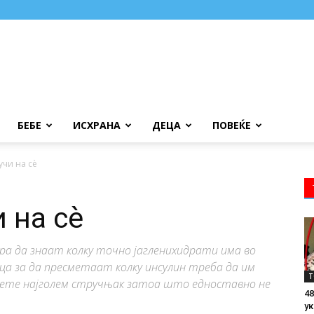
БЕБЕ
ИСХРАНА
ДЕЦА
ПОВЕЌЕ
учи на сѐ
 на сѐ
ра да знаат колку точно јагленихидрати има во
ца за да пресметаат колку инсулин треба да им
Т
танете најголем стручњак затоа што едноставно не
48
ук