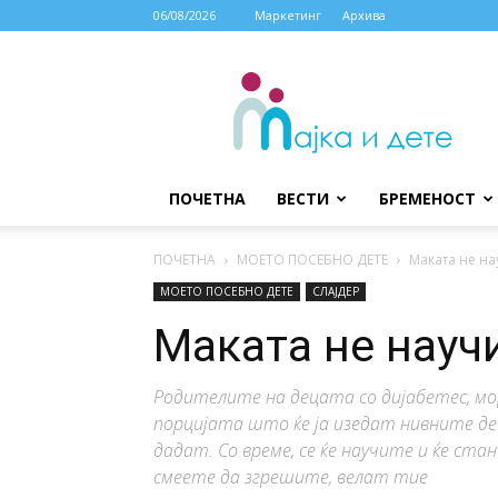
06/08/2026
Маркетинг
Архива
МАЈКА
И
ДЕТЕ
ПОЧЕТНА
ВЕСТИ
БРЕМЕНОСТ
ПОЧЕТНА
МОЕТО ПОСЕБНО ДЕТЕ
Маката не на
МОЕТО ПОСЕБНО ДЕТЕ
СЛАЈДЕР
Маката не научи
Родителите на децата со дијабетес, мо
порцијата што ќе ја изедат нивните де
дадат. Со време, се ќе научите и ќе с
смеете да згрешите, велат тие