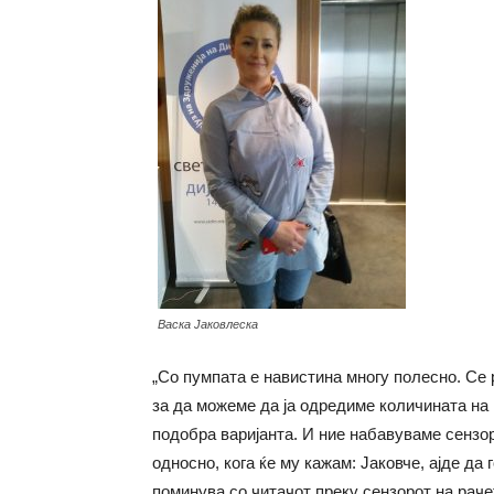
Васка Јаковлеска
„Со пумпата е навистина многу полесно. Се 
за да можеме да ја одредиме количината на 
подобра варијанта. И ние набавуваме сензор 
односно, кога ќе му кажам: Јаковче, ајде да
поминува со читачот преку сензорот на раче