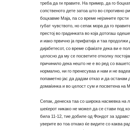
треба да ги правите. На пример, да го боцкат
сопственото дете затоа што во спротивно риз
боцкавме Маја, па со време нејзините прсти 
губат чувството, но сепак мора да го прави
престој во градинката во која дотогаш одеш
и иако првично ја прифатија и таа продолжи 
дијабетесот, со време сфаќате дека ви е пол
целосно да му се посветите отколку постоја
причинило дека нешто не е во ред со вашето
нормално, ни го пренесуваа и нам и не ваде
попаметно јас да дадам отказ и да останам 
домаќинка и во целост сум и посветена на М
Сепак, денеска таа со широка насмевка на л
шеќерот никако не можел да се стави под ко
била 11-12, тие добиле од Фондот за здравс
уверите во тоа откако ќе видите со каква рад