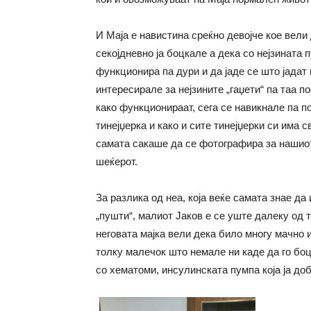
И Маја е навистина среќно девојче кое вели
секојдневно ја боцкале а дека со нејзината 
функционира па дури и да јаде се што јадат 
интересирале за нејзините „гаџети“ па таа п
како функционираат, сега се навикнале па п
тинејџерка и како и сите тинејџерки си има с
самата сакаше да се фотографира за нашиот 
шеќерот.
За разлика од неа, која веќе самата знае да
„пушти“, малиот Јаков е се уште далеку од
неговата мајка вели дека било многу мачно и
толку малечок што немале ни каде да го боц
со хематоми, инсулинската пумпа која ја д