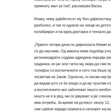
премногу мал за тоа“, раскажува Васка.
Инаку, нему дијабетесот му бил дијагностиц
разболел, и тие го однеле на лекар но детет
колабрирал и на една докторка и текнало да
„Првите четири дена по дијагнозата бевме во
се да научиме. Од маката нема подобар учит
јагленихидрати содржи одредена порција гра
градинка, но јас или татко му, мора да сме п
телефон со воспитачките и сето тоа беше пр
посветам на Јаков. Односно, го носам наутро
да видам што се ќе изеде и да му пуштам со
а воспитачките ако забележат нешто необич
нешто не е в ред, ми се јавуваат и јас секо
има потреба. За време на ручекот, околу 12, 
сме среќни поради пумпата и сензорот кој мно