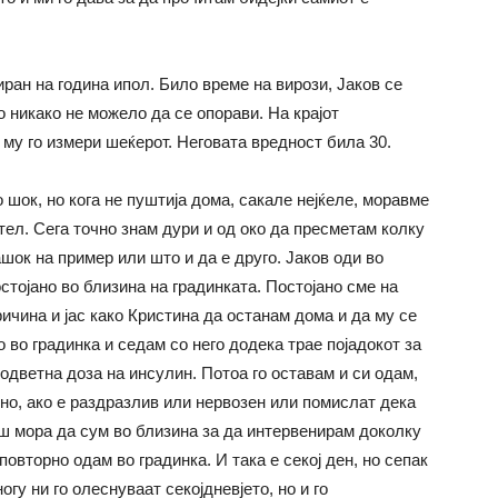
иран на година ипол. Било време на вирози, Јаков се
о никако не можело да се опорави. На крајот
 му го измери шеќерот. Неговата вредност била 30.
 шок, но кога не пуштија дома, сакале нејќеле, моравме
ел. Сега точно знам дури и од око да пресметам колку
шок на пример или што и да е друго. Јаков оди во
остојано во близина на градинката. Постојано сме на
ичина и јас како Кристина да останам дома и да му се
 во градинка и седам со него додека трае појадокот за
одветна доза на инсулин. Потоа го оставам и си одам,
но, ако е раздразлив или нервозен или помислат дека
гаш мора да сум во близина за да интервенирам доколку
повторно одам во градинка. И така е секој ден, но сепак
гу ни го олеснуваат секојдневјето, но и го