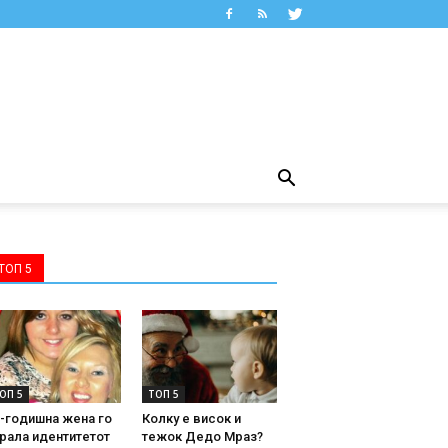
ТОП 5
ОП 5
ТОП 5
-годишна жена го
Колку е висок и
рала идентитетот
тежок Дедо Мраз?