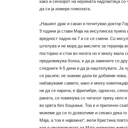
како и сензорот на нејзината надлактица со
да си ја измери гликозата.
„Нашиот драг и сакан и почитуван доктор Го
9 години ја стави Маја на инсулинска пумпа
вредност падна на 7 и се се смени. Со инсул
штелува и не мора да мислите за терапија во
постојано и стои во ногата но е многу мала с
предизвикува болка, и да ја замените со дру
следните 4-5 дена и да ја наштелувате. Ја ч
се расипе, не знаеме дали ќе добиеме нова,
набавуваме самите, иако е многу комплицира
ни да се нарача, е фрилибре, односно, сенз
раката, се поминува со читачот преку него 
во крвта без боцкање. Тоа е и прилично скапо
можеме да си го дозволиме и секако дека го
Маја, а тоа е најважно“, вели Кристина повт
кои и овозможуваат на Маја нормален живот