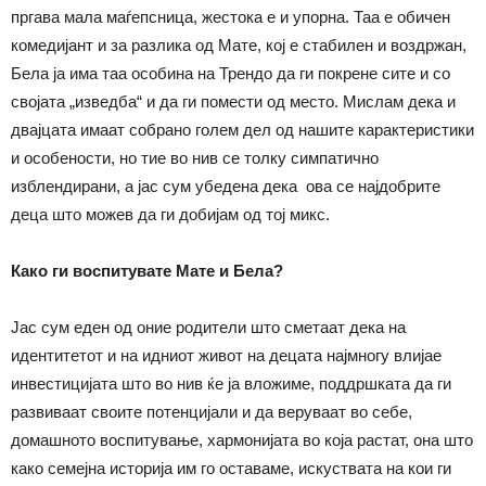
пргава мала маѓепсница, жестока е и упорна. Таа е обичен
комедијант и за разлика од Мате, кој е стабилен и воздржан,
Бела ја има таа особина на Трендо да ги покрене сите и со
својата „изведба“ и да ги помести од место. Мислам дека и
двајцата имаат собрано голем дел од нашите карактеристики
и особености, но тие во нив се толку симпатично
изблендирани, а јас сум убедена дека ова се најдобрите
деца што можев да ги добијам од тој микс.
Како ги воспитувате
Мате и Бела
?
Јас сум еден од оние родители што сметаат дека на
идентитетот и на идниот живот на децата најмногу влијае
инвестицијата што во нив ќе ја вложиме, поддршката да ги
развиваат своите потенцијали и да веруваат во себе,
домашното воспитување, хармонијата во која растат, она што
како семејна историја им го оставаме, искуствата на кои ги