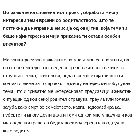
Во рамките на споменатиот проект, обработи многу
интересни теми врзани со родителството
.
Ш
то те
поттикна да направиш емисија од овој тип, која тема ти
беше најинтересна и чија приказна ти остави особен
впечаток?
Ме заинтересираа приказните на многу мои соговорници, но
со особен интерес ги следев и препораките и советите на
стручните лица, психолози, педагози и психијатри што ги
контактиравме за тој проект. Најмногу интерес ми побудуваа
теми што и приватно ме интересираат, предизвици и животни
ситуации од кои секој родител стравува; траума или голема
загуба како смрт во семејството, кавги, недоразбирања,
пубертет и многу други важни теми од кои многу научив и кои
ми дадоа поткрепа да бидам посамоуверена и поодлучна
како родител.