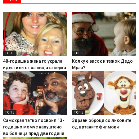
ТОП 5
ТОП 5
48-годишна жена го украла
Колку е висок и тежок Дедо
идентитетот на својата ќерка
Мраз?
ТОП 5
ТОП 5
Самохран татко посвоил 13-
Здрави оброци со ликовите
годишно момче напуштено
од цртаните филмови
во болница пред две години