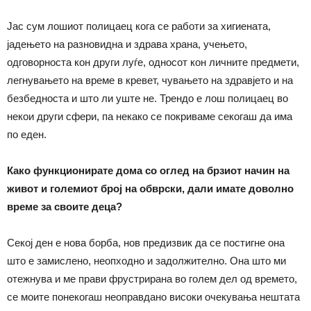
Јас сум лошиот полицаец кога се работи за хигиената,
јадењето на разновидна и здрава храна, учењето,
одговорноста кон други луѓе, односот кон личните предмети,
легнувањето на време в кревет, чувањето на здравјето и на
безбедноста и што ли уште не. Трендо е лош полицаец во
некои други сфери, па некако се покриваме секогаш да има
по еден.
Како функционирате дома со оглед на брзиот начин на
живот и големиот број на обврски, дали имате доволно
време за своите деца?
Секој ден е нова борба, нов предизвик да се постигне она
што е замислено, неопходно и задолжително. Она што ми
отежнува и ме прави фрустрирана во голем дел од времето,
се моите понекогаш неоправдано високи очекувања нештата