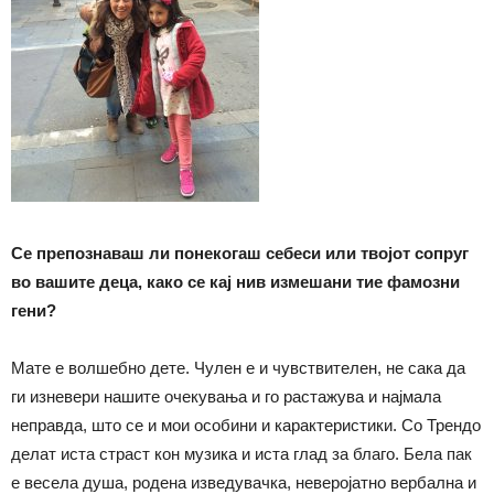
Се препознаваш ли понекогаш себеси или твојот сопруг
во вашите деца, како се кај нив
из
мешани тие фамозни
гени?
Мате е волшебно дете. Чулен е и чувствителен, не сака да
ги изневери нашите очекувања и го растажува и најмала
неправда, што се и мои особини и карактеристики. Со Трендо
делат иста страст кон музика и иста глад за благо. Бела пак
е весела душа, родена изведувачка, неверојатно вербална и