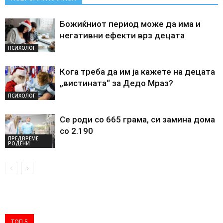
Божиќниот период може да има и
негативни ефекти врз децата
ПСИХОЛОГ
Кога треба да им ја кажете на децата
„вистината“ за Дедо Мраз?
ПСИХОЛОГ
Се роди со 665 грама, си замина дома
со 2.190
ПРЕДВРЕМЕ
РОДЕНИ
ТОП 5