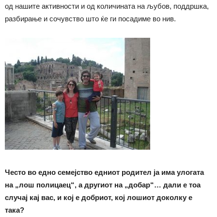
од нашите активности и од количината на љубов, поддршка,
разбирање и сочувство што ќе ги посадиме во нив.
Често во едно семејство едниот родител ја има улогата
на „лош полицаец“, а другиот на „добар“…
дали е тоа
случај кај вас, и кој е добриот, кој лошиот доколку е
така?