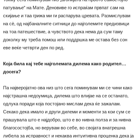
патување“ на Мате. Деновиве го испраќам првпат сам на
скијање и таа грижа ми ги распарува цревата. Размислувам
на сè, од најбаналните ситници до најголемите предизвици
на тоа патешествие, а чувството дека нема да сум таму
доколку му треба помош или поддршка ме остава без сон
еве веќе четврти ден по ред.
Која била кај тебе најголемата дилема како родител…
досега?
Па најверојатно ова низ што сега поминувам ми се чини како
најстрашна недоумица, дилема што влијае на се останато,
одлука поради која постојано мислам дека ќе зажалам.
Секако дека имало и други дилеми и моменти за кои сум се
прашувала што е најдобро, што е во нивна полза и за нивна
благосостојба, но верувам во себе, во својата внатрешна
либела за исправност и некаква интуитивна проценка дека ја