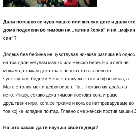
Дали
потешко
се чува машко или женско дете
и дали сте
дома поделени
во тимови на „
татина ќерка
“ и на
„
мајкин
син
“?
Додека беа бебиња не чувствував никаква разлика во однос
на тоа дали негувам машко или женско бебе. Но и сега не
можам да кажам дека тоа е нешто што особено го
чувствувам, бидејќи Бела е толку жестока и офанзивна, а
Мате е толку мек и дефанзивен. Па… некако му доаѓа на
исто. Инаку, секако дека тимови постојат кога играме
друштвени игри, кога се тркаме и кога се натпреваруваме во
тоа кој ќе испадне поитар. Главно сме женски против машки J
На што сакаш да ги научиш своите дец
а
?