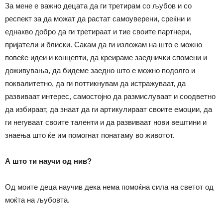
За мене е важно децата да ги третирам со љубов и со
респект за да можат да растат самоуверени, среќни и
еднакво добро да ги третираат и тие своите партнери,
пријатели и блиски. Сакам да ги изложам на што е можно
повеќе идеи и концепти, да креираме заеднички спомени и
доживувања, да бидеме заедно што е можно подолго и
поквалитетно, да ги поттикнувам да истражуваат, да
развиваат интерес, самостојно да размислуваат и соодветно
да избираат, да знаат да ги артикулираат своите емоции, да
ги негуваат своите таленти и да развиваат нови вештини и
знаења што ќе им помогнат понатаму во животот.
А
што ти научи од нив
?
Од моите деца научив дека нема помоќна сила на светот од
моќта на љубовта.