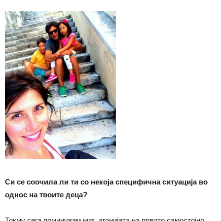
Си се соочила ли ти со некоја специфична ситуација во
однос на твоите деца?
Токму сега поминувам низ „агонијата на првото самостојно