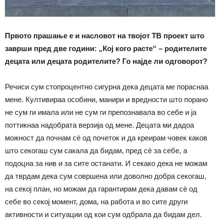
Првото прашање е и насловот на твојот ТВ проект
што
заврши пред две години
:
„
Кој кого расте“
–
родителите
децата или децата родителите? Го најде ли одговорот?
Речиси сум стопроцентно сигурна дека децата ме пораснаа
мене. Култивираа особини, манири и вредности што порано
не сум ги имала или не сум ги препознавала во себе и ја
поттикнаа надобрата верзија од мене. Децата ми дадоа
можност да почнам сè од почеток и да креирам човек каков
што секогаш сум сакала да бидам, пред сè за себе, а
подоцна за нив и за сите останати. И секако дека не можам
да тврдам дека сум совршена или доволно добра секогаш,
на секој план, но можам да гарантирам дека давам сè од
себе во секој момент, дома, на работа и во сите други
активности и ситуации од кои сум одбрала да бидам дел.