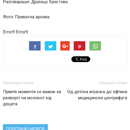
Разговараше: Драгица Христова
Фото: Приватна архива
Error9
Error9
Претходна статија
Следната статија
Првите моменти се важни за
Од детска играчка до ефтина
развојот на мозокот кај
медицинска центрифуга
децата
ПОВРЗАНИ НАПИСИ