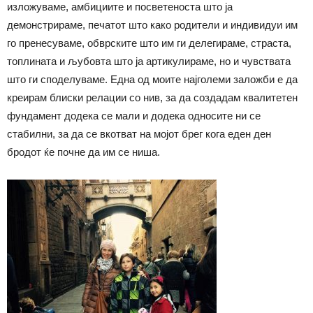
изложуваме, амбициите и посветеноста што ја
демонстрираме, печатот што како родители и индивидуи им
го пренесуваме, обврските што им ги делегираме, страста,
топлината и љубовта што ја артикулираме, но и чувствата
што ги споделуваме. Една од моите најголеми заложби е да
креирам блиски релации со нив, за да создадам квалитетен
фундамент додека се мали и додека односите ни се
стабилни, за да се вкотват на мојот брег кога еден ден
бродот ќе почне да им се ниша.