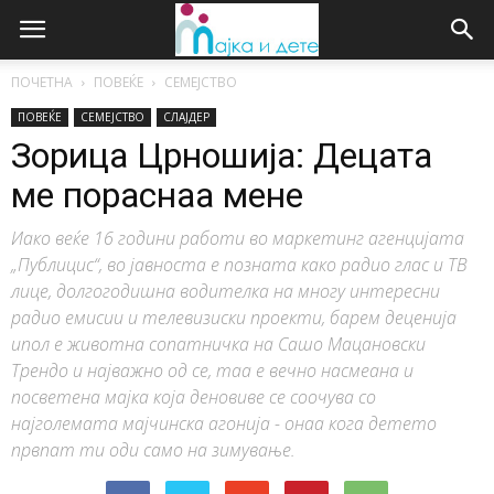
ПОЧЕТНА
ПОВЕЌЕ
СЕМЕЈСТВО
ПОВЕЌЕ
СЕМЕЈСТВО
СЛАЈДЕР
Зорица Црношија: Децата
ме пораснаа мене
Иако веќе 16 години работи во маркетинг агенцијата
„Публицис“, во јавноста е позната како радио глас и ТВ
лице, долгогодишна водителка на многу интересни
радио емисии и телевизиски проекти, барем деценија
ипол е животна сопатничка на Сашо Мацановски
Трендо и најважно од се, таа е вечно насмеана и
посветена мајка која деновиве се соочува со
најголемата мајчинска агонија - онаа кога детето
првпат ти оди само на зимување.