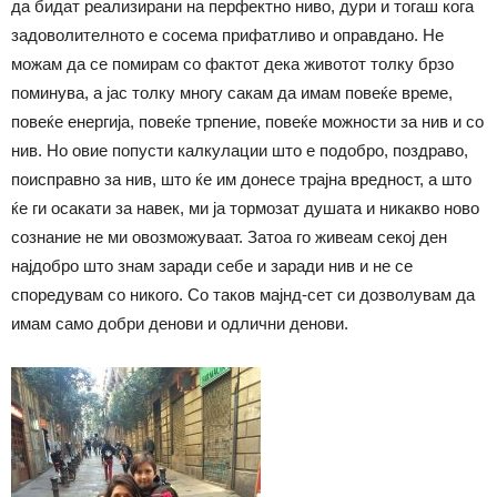
да бидат реализирани на перфектно ниво, дури и тогаш кога
задоволителното е сосема прифатливо и оправдано. Не
можам да се помирам со фактот дека животот толку брзо
поминува, а јас толку многу сакам да имам повеќе време,
повеќе енергија, повеќе трпение, повеќе можности за нив и со
нив. Но овие попусти калкулации што е подобро, поздраво,
поисправно за нив, што ќе им донесе трајна вредност, а што
ќе ги осакати за навек, ми ја тормозат душата и никакво ново
сознание не ми овозможуваат. Затоа го живеам секој ден
најдобро што знам заради себе и заради нив и не се
споредувам со никого. Со таков мајнд-сет си дозволувам да
имам само добри денови и одлични денови.