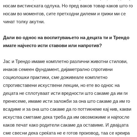
носам вистинската одлука. Но пред ваков товар каков што го
носам во моментов, сите претходни дилеми и грижи ми се
чинат толку акутни.
Дали во однос на воспитувањето на децата ти и Трендо
имате најчесто исти ставови или напротив?
Јас и Трендо имаме комплетно различни животни стилови,
инаков семеен фундамент, дијаметрално спротивни
социолошки практики, сме доживеале комплетно
спротивставени искуствени лекции, но ете во однос на
децата не сплотуваат исти вредности што сакаме да им ги
пренесеме, имаме исти заложби за она што сакаме да им го
всадиме и за она што сакаме да го поттикнеме кај нив, какви
искуства сметаме дека треба да им овозможиме и најпосле
каков печат како родители сакаме да оставиме. И двајцата
сме свесни дека среќата не е готов производ, таа се креира