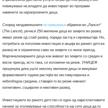
повикување на владите да инвестираат во програми
наменети за најзагрозените деца.
Според неодамнешните
истражувања
објавени во „Лансет“
(
The Lancet
), речиси 250 милиони деца во земјите во развој
имаат ризик од слаб развој, поради застој и сиромаштија. Но,
потребата за поголеми инвестиции и акција во раниот детски
развој не е ограничена само на земјите со низок приход.
Маргинализираните деца кои живеат во земјите со среден и
висок приход, исто така, се изложени на ризик. УНИЦЕФ
проценува дека уште неколку милиони деца ги минуваат
формативните години растејќи во нестимулирачка и
небезбедна средина, ставајќи го во ризик нивниот
когнитивен, социјален и емотивен развој.
Инвестициите во раното детство се еден од најисплатливите
начини за зголемување на способноста кај сите деца да го