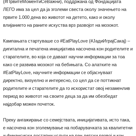
(#ПрвитеМоментиСеВажни), поддржана од Фондацијата
ЛЕГО има за цел да ја зголеми свеста околу значењето на
првите 1.000 дена во животот на детето, како и околу
влијанието на раните искуства врз развојот на мозокот.
Кампањата стартуваше со #EatPlayLove (#ЈадиИграјСакај) –
дигитална и печатена иницијатива насочена кон родителите и
старателите, во која се даваат научни информации за тоа
како се развива мозокот на бебињата. Со алатките на
#EatPlayLove, научните информации се објаснуваат
директно, визуелно и интересно, со цел да се поттикнат
родителите и старателите да го искористат овој незаменлив
период во животот на своите деца за да им обезбедат
најдобар можен почеток.
Преку ангажирање со семејствата, иницијативата, исто така,
е насочена кон зголемување на побарувачката за квалитетни
и финансиски достапни услуги на ран детски развој и кон