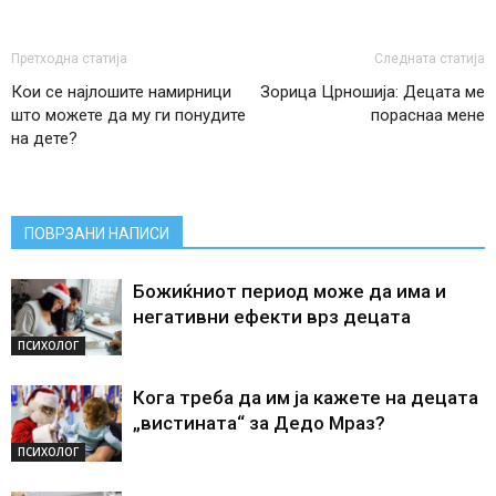
Претходна статија
Следната статија
Кои се најлошите намирници
Зорица Црношија: Децата ме
што можете да му ги понудите
пораснаа мене
на дете?
ПОВРЗАНИ НАПИСИ
Божиќниот период може да има и
негативни ефекти врз децата
ПСИХОЛОГ
Кога треба да им ја кажете на децата
„вистината“ за Дедо Мраз?
ПСИХОЛОГ