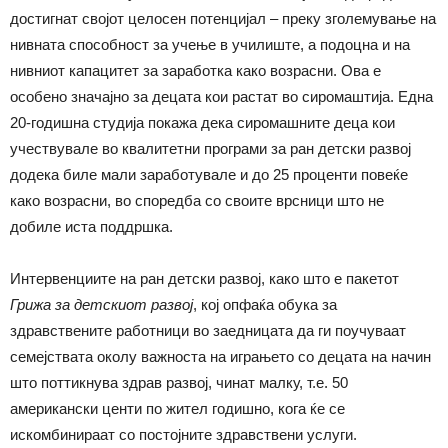
достигнат својот целосен потенцијал – преку зголемување на
нивната способност за учење в училиште, а подоцна и на
нивниот капацитет за заработка како возрасни. Ова е
особено значајно за децата кои растат во сиромаштија. Една
20-годишна студија покажа дека сиромашните деца кои
учествувале во квалитетни програми за ран детски развој
додека биле мали заработувале и до 25 проценти повеќе
како возрасни, во споредба со своите врсници што не
добиле иста поддршка.
Интервенциите на ран детски развој, како што е пакетот
Грижа за детскиот развој
, кој опфаќа обука за
здравствените работници во заедницата да ги поучуваат
семејствата околу важноста на играњето со децата на начин
што поттикнува здрав развој, чинат малку, т.е. 50
американски центи по жител годишно, кога ќе се
искомбинираат со постојните здравствени услуги.