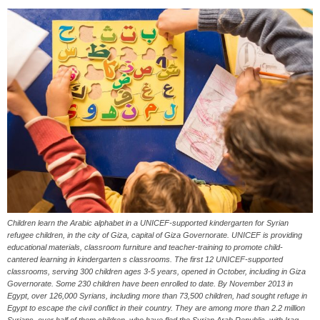
Children learn the Arabic alphabet in a UNICEF-supported kindergarten for Syrian
refugee children, in the city of Giza, capital of Giza Governorate. UNICEF is providing
educational materials, classroom furniture and teacher-training to promote child-
cantered learning in kindergarten s classrooms. The first 12 UNICEF-supported
classrooms, serving 300 children ages 3-5 years, opened in October, including in Giza
Governorate. Some 230 children have been enrolled to date. By November 2013 in
Egypt, over 126,000 Syrians, including more than 73,500 children, had sought refuge in
Egypt to escape the civil conflict in their country. They are among more than 2.2 million
Syrians  over half of them children  who have fled the Syrian Arab Republic, with Iraq,