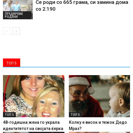
Се роди со 665 грама, си замина дома
со 2.190
ПРЕДВРЕМЕ
РОДЕНИ
ТОП 5
ТОП 5
ТОП 5
48-годишна жена го украла
Колку е висок и тежок Дедо
идентитетот на својата ќерка
Мраз?