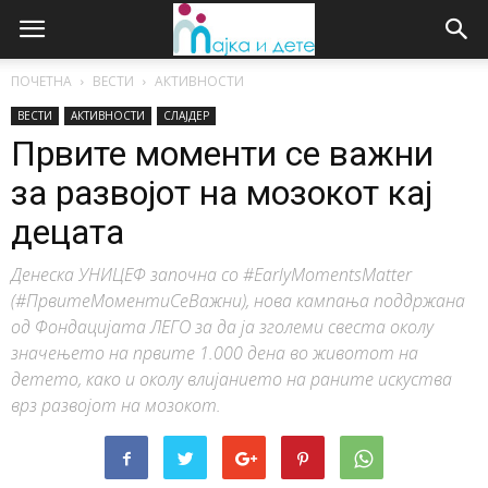
ПОЧЕТНА
ВЕСТИ
АКТИВНОСТИ
ВЕСТИ
АКТИВНОСТИ
СЛАЈДЕР
Првите моменти се важни
за развојот на мозокот кај
децата
Денеска УНИЦЕФ започна со #EarlyMomentsMatter
(#ПрвитеМоментиСеВажни), нова кампања поддржана
од Фондацијата ЛЕГО за да ја зголеми свеста околу
значењето на првите 1.000 дена во животот на
детето, како и околу влијанието на раните искуства
врз развојот на мозокот.