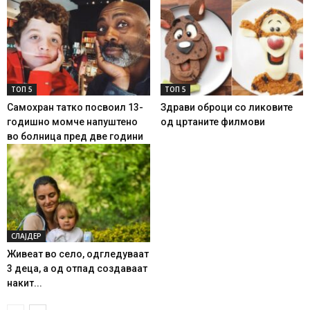
ТОП 5
ТОП 5
Самохран татко посвоил 13-
Здрави оброци со ликовите
годишно момче напуштено
од цртаните филмови
во болница пред две години
СЛАЈДЕР
Живеат во село, одгледуваат
3 деца, а од отпад создаваат
накит...