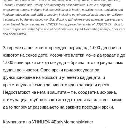
Jordan, Lebanon and Turkey also serving as host countries. UNICEF ongoing
programme support in Egypt includes initiatives in health; nutrition; water, sanitation and
hygiene; education; and child protection, including psychosocial assistance for children
traumatized by the escalating conflict. Working with diverse governments, partners and
other United Nations agencies, UNICEF has appealed for a total of US$470.65 million to
cover responses within Syria and all host countries. By 14 November, nearly 87 per cent
had been funded.
За време на почетниот пресуден период од 1.000 денови во
животот на секое дете, мозочните клетки може да градат и до
1.000 нови врски секоја секунда – брзина што се јавува само
еднаш во животот. Овие врски придонесуваат за
функционирање на мозокот и учењето кај децата, и
претставуваат темел за нивното идно здравје и среќа.
Недостатокот на нега и заштита – т.е. соодветна исхрана,
стимулација, љубов и заштита од стрес и насилство – може
да го попречат развивањето на ваквите пресудни врски.
Кампањата на УНИЦЕФ #EarlyMomentsMatter