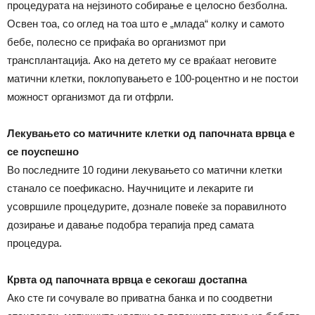
процедурата на нејзиното собирање е целосно безболна.
Освен тоа, со оглед на тоа што е „млада“ колку и самото
бебе, полесно се прифаќа во организмот при
трансплантација. Ако на детето му се враќаат неговите
матични клетки, поклопувањето е 100-роцентно и не постои
можност организмот да ги отфрли.
Лекувањето со матичните клетки од папочната врвца е
се поуспешно
Во последните 10 години лекувањето со матични клетки
станало се поефикасно. Научниците и лекарите ги
усовршиле процедурите, дознале повеќе за поравилното
дозирање и давање подобра терапија пред самата
процедура.
Крвта од папочната врвца е секогаш достапна
Ако сте ги сочувале во приватна банка и по соодветни