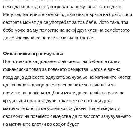
нема да можат да се употребат за лекување на тоа дете.
Меѓутоа, матичните клетки од папочната врвца на братот или
сестрата можат да се употребат за тоа бебе. Исто така, тоа
бебе може да му помоигне на некој друг член на семејството
да се излекува со неговите матични клетки .
Финансиски ограничувања
Подготовките за доаѓањето на светот на бебето е голем
финансиски товар за повеќето семејства. Затоа е важно,
пред да ја донесете одлуката за чување на матичните клетки
од папочната врвца да се распрашате за начинпт и за
времето на плаќањето. Дали може да се плаќа на рати, на
кредит или плаќање дури откако ќе се потврди дека
матичните клетки се успешно сочувани. Тоа може да им
овозможи на повеќето семејства да го вклопат зачувувањето
на матичните клетки во својот буџет.