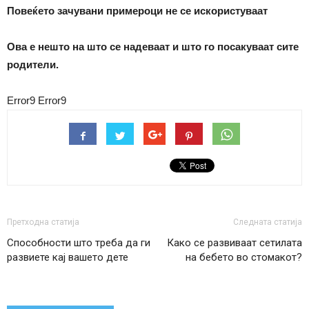
Повеќето зачувани примероци не се искористуваат
Ова е нешто на што се надеваат и што го посакуваат сите
родители.
Error9
Error9
Претходна статија
Следната статија
Способности што треба да ги
Како се развиваат сетилата
развиете кај вашето дете
на бебето во стомакот?