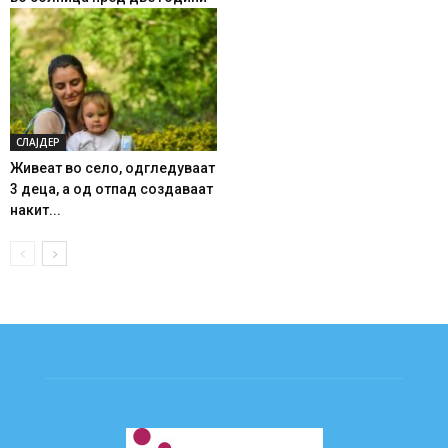
СЛАЈДЕР
Живеат во село, одгледуваат
3 деца, а од отпад создаваат
накит...