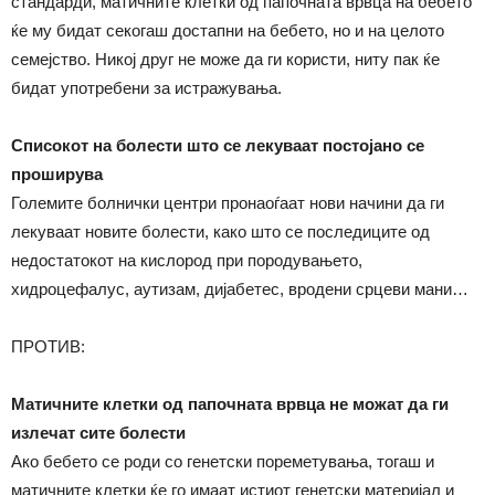
стандарди, матичните клетки од папочната врвца на бебето
ќе му бидат секогаш достапни на бебето, но и на целото
семејство. Никој друг не може да ги користи, ниту пак ќе
бидат употребени за истражувања.
Списокот на болести што се лекуваат постојано се
проширува
Големите болнички центри пронаоѓаат нови начини да ги
лекуваат новите болести, како што се последиците од
недостатокот на кислород при породувањето,
хидроцефалус, аутизам, дијабетес, вродени срцеви мани…
ПРОТИВ:
M
атичните клетки од папочната врвца не можат да ги
излечат сите болести
Ако бебето се роди со генетски пореметувања, тогаш и
матичните клетки ќе го имаат истиот генетски материјал и