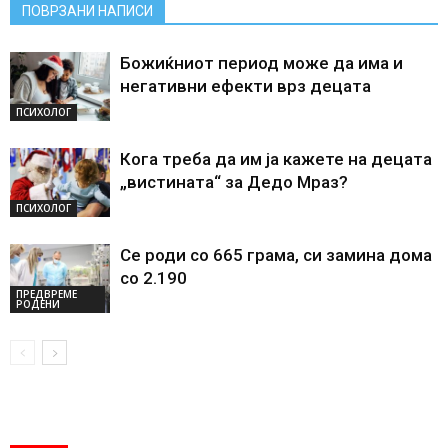
ПОВРЗАНИ НАПИСИ
Божиќниот период може да има и
негативни ефекти врз децата
ПСИХОЛОГ
Кога треба да им ја кажете на децата
„вистината“ за Дедо Мраз?
ПСИХОЛОГ
Се роди со 665 грама, си замина дома
со 2.190
ПРЕДВРЕМЕ
РОДЕНИ