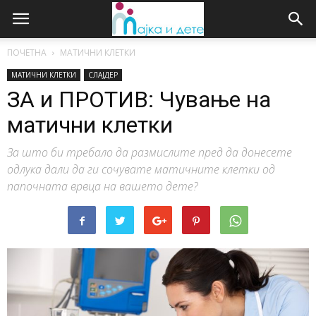
ПОЧЕТНА
МАТИЧНИ КЛЕТКИ
МАТИЧНИ КЛЕТКИ
СЛАЈДЕР
ЗА и ПРОТИВ: Чување на
матични клетки
За што би требало да размислите пред да донесете
одлука дали да ги сочувате матичните клетки од
папочната врвца на вашето дете?