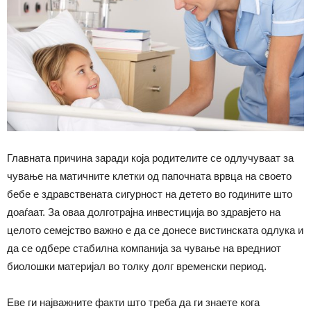
Главната причина заради која родителите се одлучуваат за
чување на матичните клетки од папочната врвца на своето
бебе е здравствената сигурност на детето во годините што
доаѓаат. За оваа долготрајна инвестиција во здравјето на
целото семејство важно е да се донесе вистинската одлука и
да се одбере стабилна компанија за чување на вредниот
биолошки материјал во толку долг временски период.
Еве ги најважните факти што треба да ги знаете кога