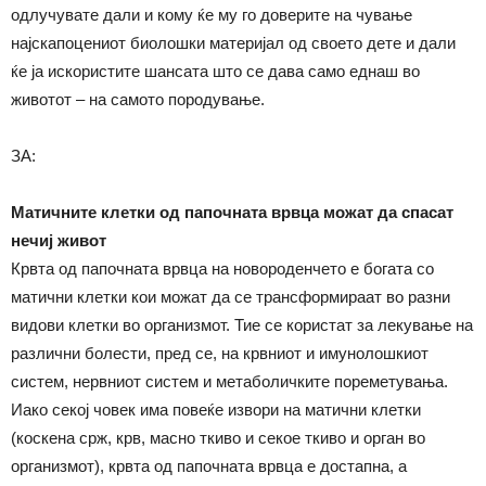
одлучувате дали и кому ќе му го доверите на чување
најскапоцениот биолошки материјал од своето дете и дали
ќе ја искористите шансата што се дава само еднаш во
животот – на самото породување.
ЗА:
Матичните клетки од папочната врвца можат да спасат
нечиј живот
Крвта од папочната врвца на новороденчето е богата со
матични клетки кои можат да се трансформираат во разни
видови клетки во организмот. Тие се користат за лекување на
различни болести, пред се, на крвниот и имунолошкиот
систем, нервниот систем и метаболичките пореметувања.
Иако секој човек има повеќе извори на матични клетки
(коскена срж, крв, масно ткиво и секое ткиво и орган во
организмот), крвта од папочната врвца е достапна, а