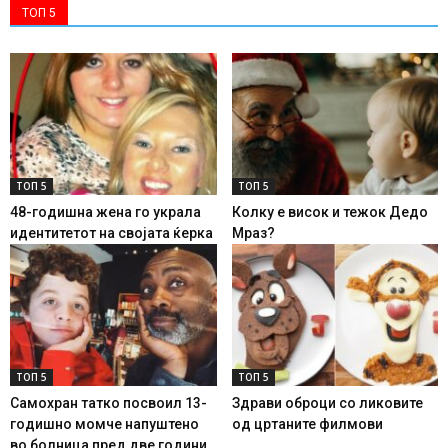
ТОП 5
ТОП 5
ТОП 5
48-годишна жена го украла
Колку е висок и тежок Дедо
идентитетот на својата ќерка
Мраз?
ТОП 5
ТОП 5
Самохран татко посвоил 13-
Здрави оброци со ликовите
годишно момче напуштено
од цртаните филмови
во болница пред две години