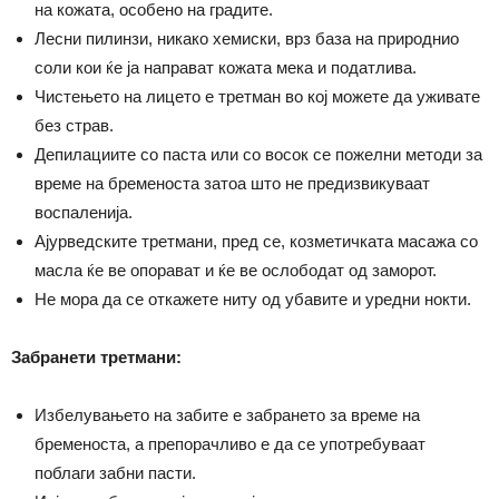
на кожата, особено на градите.
Лесни пилинзи, никако хемиски, врз база на природнио
соли кои ќе ја направат кожата мека и податлива.
Чистењето на лицето е третман во кој можете да уживате
без страв.
Депилациите со паста или со восок се пожелни методи за
време на бременоста затоа што не предизвикуваат
воспаленија.
Ајурведските третмани, пред се, козметичката масажа со
масла ќе ве опорават и ќе ве ослободат од заморот.
Не мора да се откажете ниту од убавите и уредни нокти.
Забранети третмани:
Избелувањето на забите е забрането за време на
бременоста, а препорачливо е да се употребуваат
поблаги забни пасти.