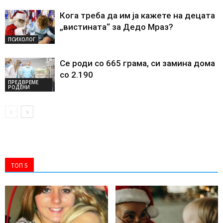
Кога треба да им ја кажете на децата
„вистината“ за Дедо Мраз?
ПСИХОЛОГ
Се роди со 665 грама, си замина дома
со 2.190
ПРЕДВРЕМЕ
РОДЕНИ
ТОП 5