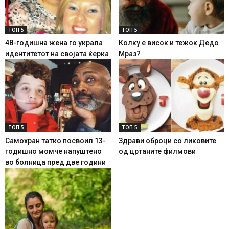
ТОП 5
ТОП 5
48-годишна жена го украла
Колку е висок и тежок Дедо
идентитетот на својата ќерка
Мраз?
ТОП 5
ТОП 5
Самохран татко посвоил 13-
Здрави оброци со ликовите
годишно момче напуштено
од цртаните филмови
во болница пред две години