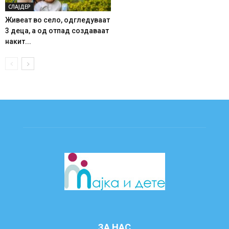
СЛАЈДЕР
Живеат во село, одгледуваат
3 деца, а од отпад создаваат
накит...
ЗА НАС