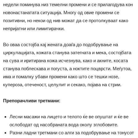
недели поминува низ темелни промени и се прилагодува кон
новонастанатата ситуација. Многу од овие промени се
позитивни, но некои од нив можат да се протолкуваат како
непријатни или лимитирачки.
Во оваа состојба кај жената доаѓа до подобрување на
циркулацијата, кожата станува затегната и мека, состојбата
на сува и иритирана кожа исчезнува, како и акните, косата
станува поблескава и погуста, а ноктите поцврсти. Меѓутоа,
има и помалку убави промени како што се тешки нозе,
купероза, отеченост, целулит и секако, појава на стрии.
Препорачливи третмани:
Лесни масажи на лицето и телото ќе ве опуштат и ќе ве
ослободат од насобраната вода околу зглобовите.
Разни ладни третмани со алги за подобрување на тонусот