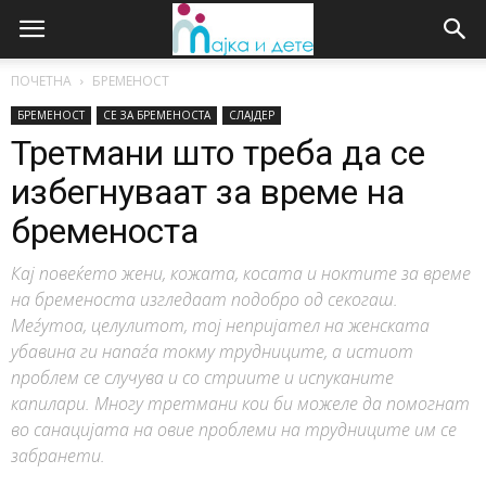
ПОЧЕТНА
БРЕМЕНОСТ
БРЕМЕНОСТ
СЕ ЗА БРЕМЕНОСТА
СЛАЈДЕР
Третмани што треба да се
избегнуваат за време на
бременоста
Кај повеќето жени, кожата, косата и ноктите за време
на бременоста изгледаат подобро од секогаш.
Меѓутоа, целулитот, тој непријател на женската
убавина ги напаѓа токму трудниците, а истиот
проблем се случува и со стриите и испуканите
капилари. Многу третмани кои би можеле да помогнат
во санацијата на овие проблеми на трудниците им се
забранети.