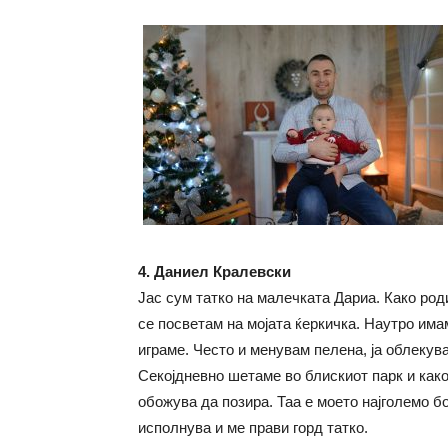
4.
Даниел Кралевски
Јас сум татко на малечката Дариа. Како род
се посветам на мојата ќеркичка. Наутро им
играме. Често и менувам пелена, ја облекув
Секојдневно шетаме во блискиот парк и как
обожува да позира. Таа е моето најголемо бог
исполнува и ме прави горд татко.