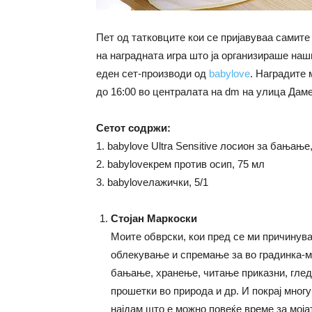
Пет од татковците кои се пријавуваа самите
на наградната игра што ја организираше наш
еден сет-производи од
babylove
. Наградите 
до 16:00 во централата на dm на улица Даме 
Сетот содржи:
1. babylove Ultra Sensitive лосион за бањање
2. babyloveкрем против осип, 75 мл
3. babyloveлажички, 5/1
Стојан Маркоски
Моите обврски, кои пред се ми причинува
облекување и спремање за во градинка-м
бањање, хранење, читање приказни, глед
прошетки во природа и др. И покрај мног
најдам што е можно повеќе време за моја