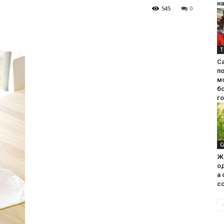
на
545
0
Т
С
п
м
б
г
С
Ж
од
а 
со