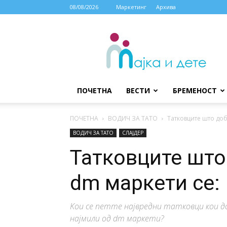
08/08/2026
Маркетинг
Архива
МАЈКА
И
ДЕТЕ
ПОЧЕТНА
ВЕСТИ
БРЕМЕНОСТ
ПОЧЕТНА
ВОДИЧ ЗА ТАТО
Татковците што доб
ВОДИЧ ЗА ТАТО
СЛАЈДЕР
Татковците што
dm маркети се:
Kои се петте највредни татковци кои до
најмили од dm маркети?