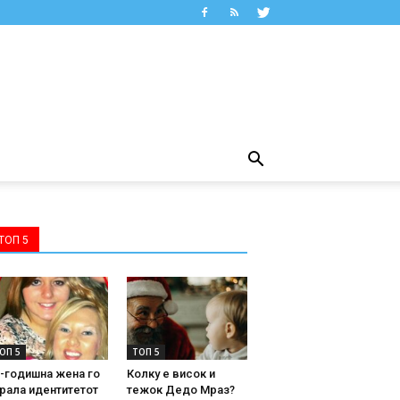
ТОП 5
ОП 5
ТОП 5
-годишна жена го
Колку е висок и
рала идентитетот
тежок Дедо Мраз?