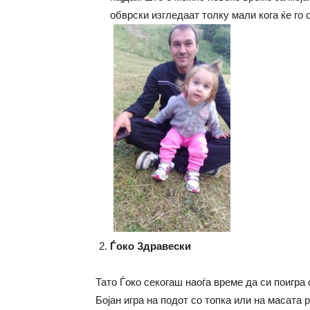
обврски изгледаат толку мали кога ќе го 
Ѓоко Здравески
Тато Ѓоко секогаш наоѓа време да си поигра 
Бојан игра на подот со топка или на масата 