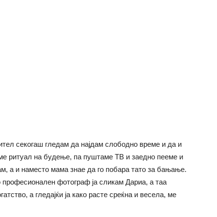
ител секогаш гледам да најдам слободно време и да и
аме ритуал на будење, па пуштаме ТВ и заедно пееме и
ам, а и наместо мама знае да го побара тато за бањање.
о професионален фотограф ја сликам Дариа, а таа
атство, а гледајќи ја како расте среќна и весела, ме