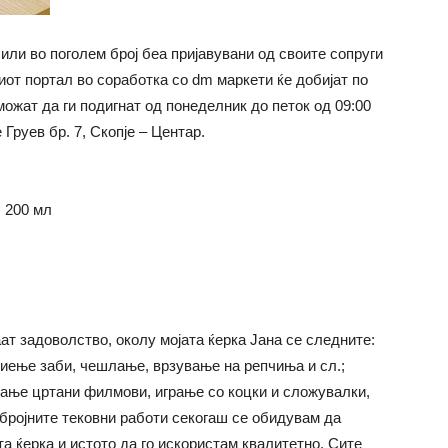
 или во поголем број беа пријавувани од своите сопруги
иот портал во соработка со dm маркети ќе добијат по
можат да ги подигнат од понеделник до петок од 09:00
Груев бр. 7, Скопје – Центар.
, 200 мл
ат задоволство, околу мојата ќерка Јана се следните:
иење заби, чешлање, врзување на репчиња и сл.;
ање цртани филмови, играње со коцки и сложувалки,
убројните тековни работи секогаш се обидувам да
та ќерка и истото да го искористам квалитетно. Сите