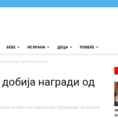
БЕБЕ
ИСХРАНА
ДЕЦА
ПОВЕЌЕ
ија награди од dm маркети се:
 добија награди од
Т
бија по еден сет-производи од babylove за своите
48
ук