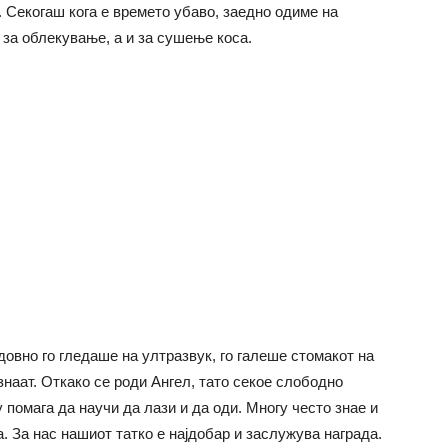
. Секогаш кога е времето убаво, заедно одиме на
 за облекување, а и за сушење коса.
довно го гледаше на ултразвук, го галеше стомакот на
наат. Откако се роди Ангел, тато секое слободно
у помага да научи да лази и да оди. Многу често знае и
а. За нас нашиот татко е најдобар и заслужува награда.