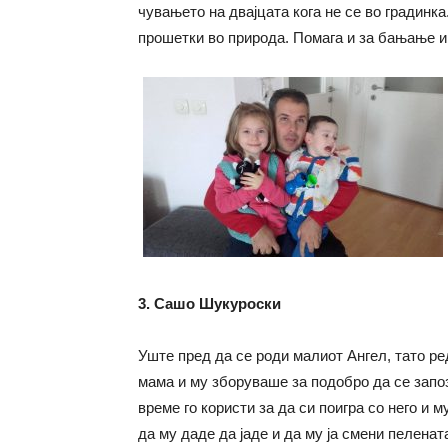
чувањето на двајцата кога не се во градинка
прошетки во природа. Помага и за бањање и
3. Сашо Шукуроски
Уште пред да се роди малиот Ангел, тато ре
мама и му зборуваше за подобро да се запоз
време го користи за да си поигра со него и м
да му даде да јаде и да му ја смени пеленат