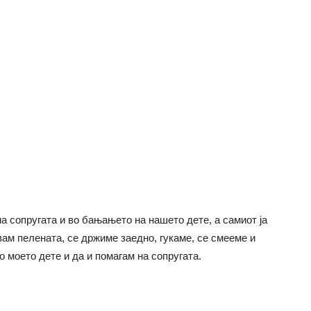
на сопругата и во бањањето на нашето дете, а самиот ја
увам пелената, се држиме заедно, гукаме, се смееме и
о моето дете и да и помагам на сопругата.