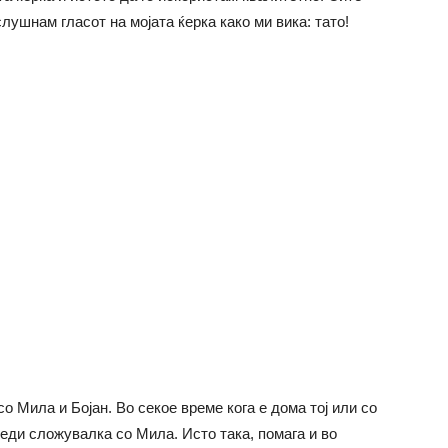
слушнам гласот на мојата ќерка како ми вика: тато!
со Мила и Бојан. Во секое време кога е дома тој или со
реди сложувалка со Мила. Исто така, помага и во