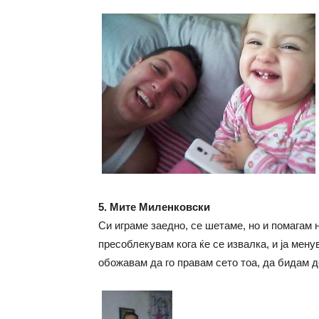
5. Мите Миленковски
Си играме заедно, се шетаме, но и помагам 
пресоблекувам кога ќе се извалка, и ја мен
обожавам да го правам сето тоа, да бидам д