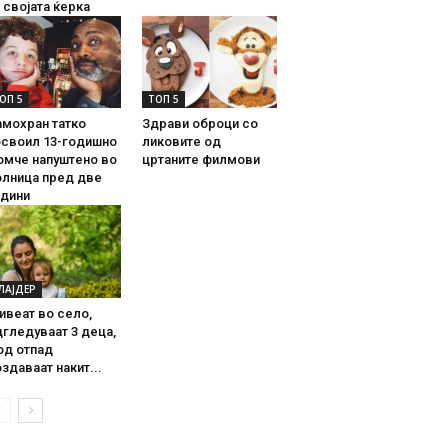
 својата ќерка
ОП 5
ТОП 5
амохран татко
Здрави оброци со
освоил 13-годишно
ликовите од
омче напуштено во
цртаните филмови
олница пред две
одини
ЛАЈДЕР
ивеат во село,
гледуваат 3 деца,
од отпад
здаваат накит...