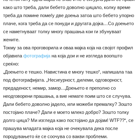
како што треба, дали бебето доволно цицало, колку време
треба да помине помеѓу две доења затоа што бебето упорно
плаче, кога треба да се понуди и другата дојка…Со доењето
се наметнуваат толку многу прашања кои ги збунуваат
жените.
Токму за ова проговорила и оваа мајка која на својот профил
објавила
фотографија
на која дои и не изгледа воопшто
среќно:
„Доењето е тешко. Навистина е многу тешко“, напишала таа
под фотографијата. „Несигурност, дилеми, одговорност,
предаденост, немир, замор…Доењето е преполно со
неодговорени прашања, а вие немате поим што се случува.
Дали бебето доволно јадело, или можеби премалку? Зошто
постојано плаче? Дали е моето млеко добро? Зошто толку
долго цица? Ми изгледа како постојано да дојам! WTF??“, се
прашува младата мајка која не очекувала дека после
породувањето ќе се соочува со вакви проблеми.