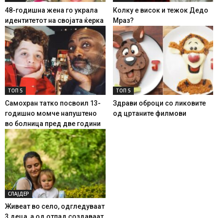
48-годишна жена го украла
Колку е висок и тежок Дедо
идентитетот на својата ќерка
Мраз?
ТОП 5
ТОП 5
Самохран татко посвоил 13-
Здрави оброци со ликовите
годишно момче напуштено
од цртаните филмови
во болница пред две години
СЛАЈДЕР
Живеат во село, одгледуваат
3 деца, а од отпад создаваат