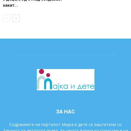
накит...
ЗА НАС
Содржините на порталот Мајка и дете се заштитени со
Законот за авторски права. За секоја форма на користење на