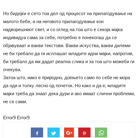
Но бидејќи е сето тоа дел од процесот на прилагодување на
малото бебе, и на неговото прилагодување кон
надворешниот свет, и со оглед на тоа што е секоја мајка
индивидуа сама за себе, потребно е понекогаш да се
објавуваат и вакви текстови. Вакви искуства, вакви дилеми
не би требало да ги исплашат младите идни мајки, напротив,
би требало да им дадат реална слика и за тоа што можеби ги
очекува.
Затоа што, иако е природно, доењето само по себе не мора
да оди и толку лесно од почеток. Но како и да е, младите
мајки треба да знаат дека дури и ако имаат слични проблеми,
не се сами.
Error9
Error9