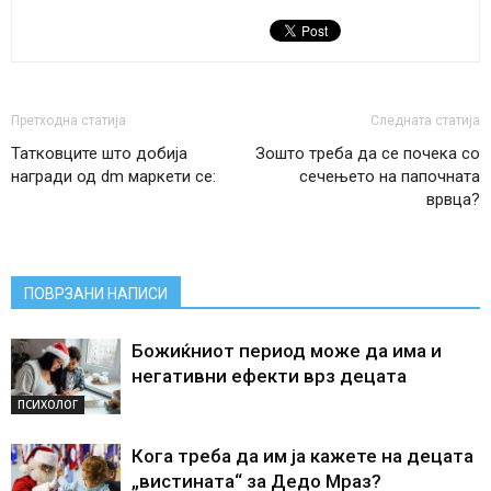
Претходна статија
Следната статија
Татковците што добија
Зошто треба да се почека со
награди од dm маркети се:
сечењето на папочната
врвца?
ПОВРЗАНИ НАПИСИ
Божиќниот период може да има и
негативни ефекти врз децата
ПСИХОЛОГ
Кога треба да им ја кажете на децата
„вистината“ за Дедо Мраз?