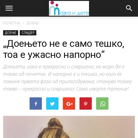
ПОЧЕТНА
ДОЕЊЕ
ДОЕЊЕ
СЛАЈДЕР
„Доењето не е само тешко,
тоа е ужасно напорно“
Доењето, иако е прекрасно и совршено, не мора да е
такво од почеток. И напорно е и тешко, но кога ќе
помине првата фаза од прилагодување, станува токму
такво – прекрасно и совршено! Само имајте трпение!