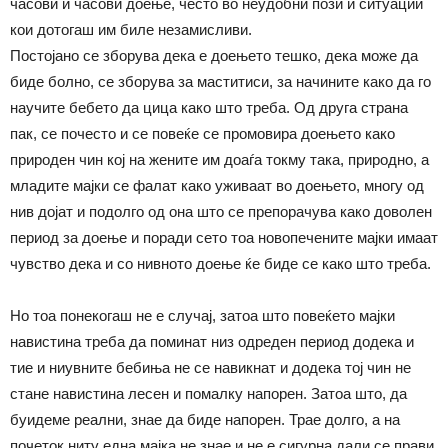
часови и часови доење, често во неудобни пози и ситуации
кои дотогаш им биле незамисливи.
Постојано се зборува дека е доењето тешко, дека може да
биде болно, се зборува за маститиси, за начините како да го
научите бебето да цица како што треба. Од друга страна
пак, се почесто и се повеќе се промовира доењето како
природен чин кој на жените им доаѓа токму така, природно, а
младите мајки се фалат како уживаат во доењето, многу од
нив дојат и подолго од она што се препорачува како доволен
период за доење и поради сето тоа новопечените мајки имаат
чувство дека и со нивното доење ќе биде се како што треба.
Но тоа понекогаш не е случај, затоа што повеќето мајки
навистина треба да поминат низ одреден период додека и
тие и ниувните бебиња не се навикнат и додека тој чин не
стане навистина лесен и помалку напорен. Затоа што, да
буидеме реални, знае да биде напорен. Трае долго, а на
почеток ниту една мајка не знае и не е сигурна дали се прави