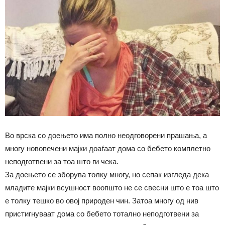
Во врска со доењето има полно неодговорени прашања, а
многу новопечени мајки доаѓаат дома со бебето комплетно
неподготвени за тоа што ги чека.
За доењето се зборува толку многу, но сепак изгледа дека
младите мајки всушност воопшто не се свесни што е тоа што
е толку тешко во овој природен чин. Затоа многу од нив
пристигнуваат дома со бебето тотално неподготвени за