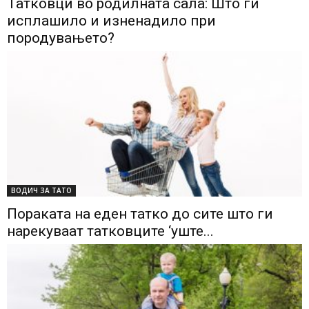
Татковци во родилната сала: Што ги
исплашило и изненадило при
породувањето?
ВОДИЧ ЗА ТАТО
Пораката на еден татко до сите што ги
нарекуваат татковците ‘уште...