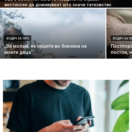
вистински да доживуваат што значи татковство
ВОДИЧ ЗА ТАТО
ВОДИЧ ЗА Т
„Ве молам, не пушете во близина на
Постпоро
моите деца“
постои, 