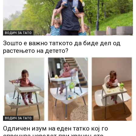
ВОДИЧ ЗА ТАТО
Зошто е важно таткото да биде дел од
растењето на детето?
ВОДИЧ ЗА ТАТО
Одличен изум на еден татко кој го
спречува нередот при хранењето