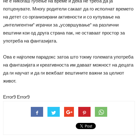
не е никогаш губење на време и дека не треба да ја
потценувате. Многу родители сакаат да го исполнат времето
на детет со организирани активности и со купување на
„интелигентни“ играчки за „усовршување“ на различни
вештини кои од друга страна пак, не оставаат простор за
употреба на фантазијата.
Ова е најголем парадокс затоа што токму големата употреба
на фантазијата и креативноста им даваат можност на децата
да ги научат и да ги вежбаат вештините важни за целиот
живот.
Error9
Error9