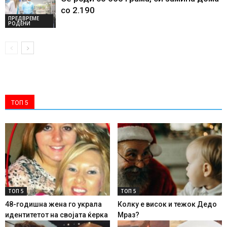
со 2.190
ПРЕДВРЕМЕ
РОДЕНИ
ТОП 5
ТОП 5
ТОП 5
48-годишна жена го украла
Колку е висок и тежок Дедо
идентитетот на својата ќерка
Мраз?