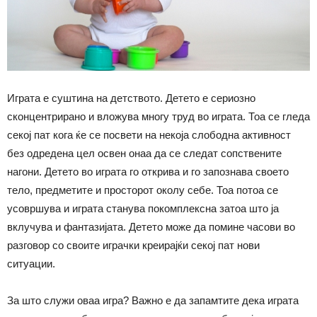
Играта е суштина на детството. Детето е сериозно
сконцентрирано и вложува многу труд во играта. Тоа се гледа
секој пат кога ќе се посвети на некоја слободна активност
без одредена цел освен онаа да се следат сопствените
нагони. Детето во играта го открива и го запознава своето
тело, предметите и просторот околу себе. Тоа потоа се
усовршува и играта станува покомплексна затоа што ја
вклучува и фантазијата. Детето може да помине часови во
разговор со своите играчки креирајќи секој пат нови
ситуации.
За што служи оваа игра? Важно е да запамтите дека играта