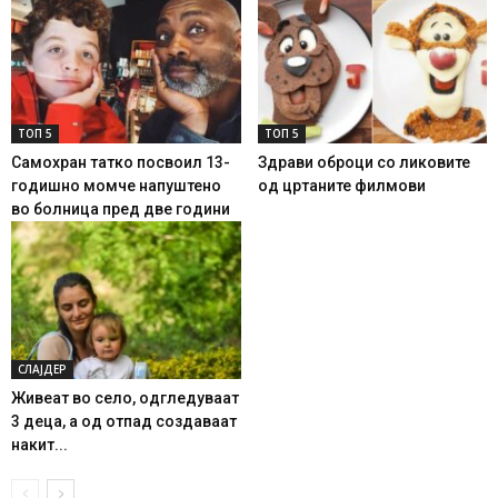
ТОП 5
ТОП 5
Самохран татко посвоил 13-
Здрави оброци со ликовите
годишно момче напуштено
од цртаните филмови
во болница пред две години
СЛАЈДЕР
Живеат во село, одгледуваат
3 деца, а од отпад создаваат
накит...