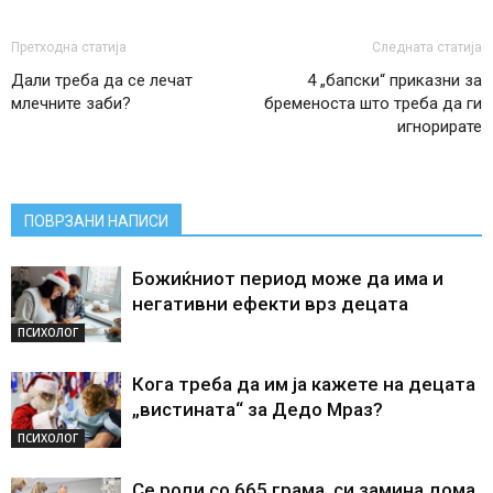
Претходна статија
Следната статија
Дали треба да се лечат
4 „бапски“ приказни за
млечните заби?
бременоста што треба да ги
игнорирате
ПОВРЗАНИ НАПИСИ
Божиќниот период може да има и
негативни ефекти врз децата
ПСИХОЛОГ
Кога треба да им ја кажете на децата
„вистината“ за Дедо Мраз?
ПСИХОЛОГ
Се роди со 665 грама, си замина дома