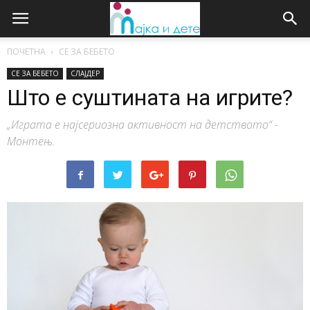
ПОЧЕТНА
СЕ ЗА БЕБЕТО
СЕ ЗА БЕБЕТО
СЛАЈДЕР
Што е суштината на игрите?
„Играта е најсериозна активност на детството“ -
Монтењ.