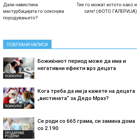
Дали навистина
Тие го можат истото како и
мастурбацијата го олеснува
сите! (ФОТО ГАЛЕРИЈА)
породувањето?
ПОВРЗАНИ НАПИСИ
Божиќниот период може да има и
негативни ефекти врз децата
ПСИХОЛОГ
Кога треба да им ја кажете на децата
„вистината“ за Дедо Мраз?
ПСИХОЛОГ
Се роди со 665 грама, си замина дома
со 2.190
ПРЕДВРЕМЕ
РОДЕНИ