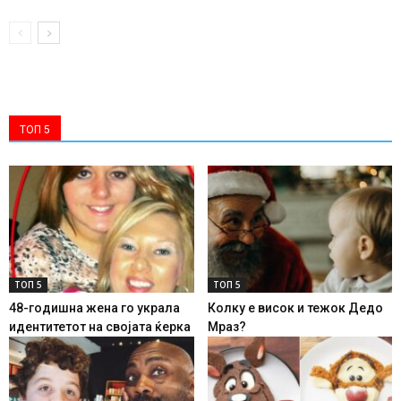
ТОП 5
ТОП 5
ТОП 5
48-годишна жена го украла
Колку е висок и тежок Дедо
идентитетот на својата ќерка
Мраз?