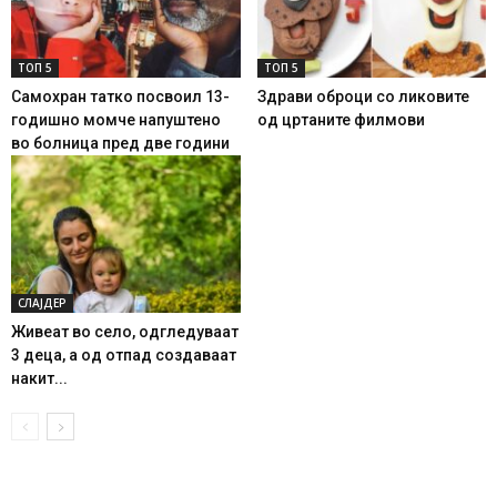
ТОП 5
ТОП 5
Самохран татко посвоил 13-
Здрави оброци со ликовите
годишно момче напуштено
од цртаните филмови
во болница пред две години
СЛАЈДЕР
Живеат во село, одгледуваат
3 деца, а од отпад создаваат
накит...