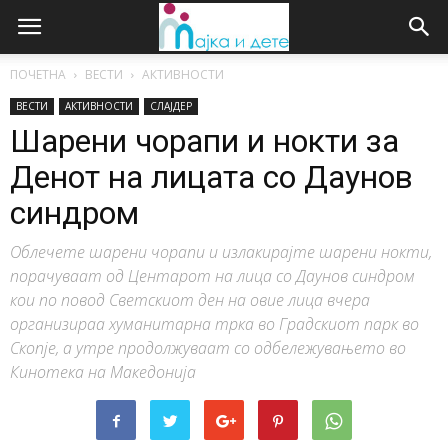
ПОЧЕТНА
ВЕСТИ
АКТИВНОСТИ
ВЕСТИ
АКТИВНОСТИ
СЛАЈДЕР
Шарени чорапи и нокти за
Денот на лицата со Даунов
синдром
Облечете шарени чорапи и излакирајте шарени нокти,
порачуваат од Центарот на лица со Даунов синдром
кои по повод Светскиот ден на овие лица вчера
организираа хуманитарна трка во Градскиот парк во
Скопје, а утре продолжуваат со одбележувањето во
Кинотека на Македонија