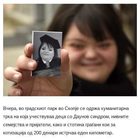
Вчера, во градскиот парк во Скопје се одржа хуманитарна
трка на која учествуваа деца со Даунов синдром, нивните
семејства и пријатели, како и стотина граѓани кои за
котизација од 200 денари истрчаа еден километар.