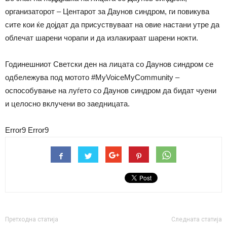
организаторот – Центарот за Даунов синдром, ги повикува
сите кои ќе дојдат да присуствуваат на овие настани утре да
облечат шарени чорапи и да излакираат шарени нокти.
Годинешниот Светски ден на лицата со Даунов синдром се
одбележува под мотото #MyVoiceMyCommunity –
оспособување на луѓето со Даунов синдром да бидат чуени
и целосно вклучени во заедницата.
Error9
Error9
Претходна статија
Следната статија