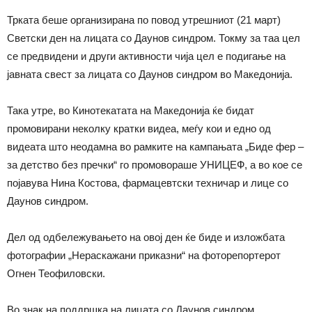
Трката беше организирана по повод утрешниот (21 март)
Светски ден на лицата со Даунов синдром. Токму за таа цел
се предвидени и други активности чија цел е подигање на
јавната свест за лицата со Даунов синдром во Македонија.
Така утре, во Кинотекатата на Македонија ќе бидат
промовирани неколку кратки видеа, меѓу кои и едно од
видеата што неодамна во рамките на кампањата „Биде фер –
за детство без пречки“ го промовораше УНИЦЕФ, а во кое се
појавува Нина Костова, фармацевтски техничар и лице со
Даунов синдром.
Дел од одбележувањето на овој ден ќе биде и изложбата
фотографии „Нераскажани приказни“ на фоторепортерот
Огнен Теофиловски.
Во знак на поддршка на лицата со Даунов синдром,