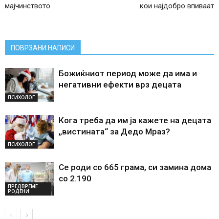
мајчинството
кои најдобро впиваат
ПОВРЗАНИ НАПИСИ
Божиќниот период може да има и
негативни ефекти врз децата
ПСИХОЛОГ
Кога треба да им ја кажете на децата
„вистината“ за Дедо Мраз?
ПСИХОЛОГ
Се роди со 665 грама, си замина дома
со 2.190
ПРЕДВРЕМЕ
РОДЕНИ