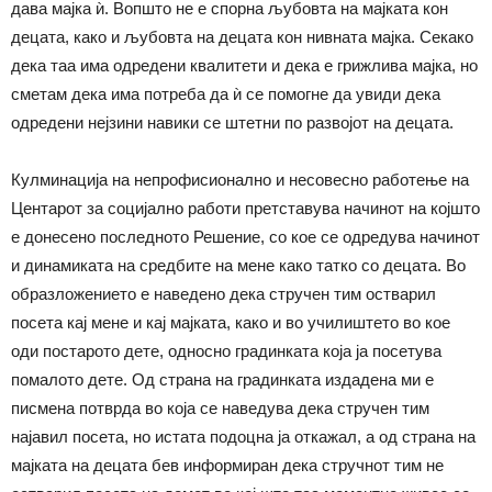
дава мајка ѝ. Вопшто не е спорна љубовта на мајката кон
децата, како и љубовта на децата кон нивната мајка. Секако
дека таа има одредени квалитети и дека е грижлива мајка, но
сметам дека има потреба да ѝ се помогне да увиди дека
одредени нејзини навики се штетни по развојот на децата.
Кулминација на непрофисионално и несовесно работење на
Центарот за социјално работи претставува начинот на којшто
е донесено последното Решение, со кое се одредува начинот
и динамиката на средбите на мене како татко со децата. Во
образложението е наведено дека стручен тим остварил
посета кај мене и кај мајката, како и во училиштето во кое
оди постарото дете, односно градинката која ја посетува
помалото дете. Од страна на градинката издадена ми е
писмена потврда во која се наведува дека стручен тим
најавил посета, но истата подоцна ја откажал, а од страна на
мајката на децата бев информиран дека стручнот тим не