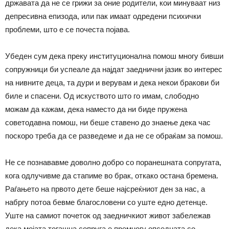
државата да не се грижи за оние родители, кои минуваат низ
депресивна епизода, или пак имаат одредени психички
проблеми, што е се почеста појава.
Убеден сум дека преку институционална помош многу бивши
сопружници би успеале да најдат заеднични јазик во интерес
на нивните деца, та дури и верувам и дека некои бракови би
биле и спасени. Од искуството што го имам, слободно
можам да кажам, дека наместо да ни биде пружена
советодавна помош, ни беше ставено до знаење дека час
поскоро треба да се разведеме и да не се обраќам за помош.
Не се познававме доволно добро со поранешната сопругата,
кога одлучивме да стапиме во брак, откако остана бремена.
Раѓањето на првото дете беше најсреќниот ден за нас, а
набргу потоа бевме благословени со уште едно детенце.
Уште на самиот почеток од заедничкиот живот забележав
дека мојата тогашна сопруга е премногу опседната со