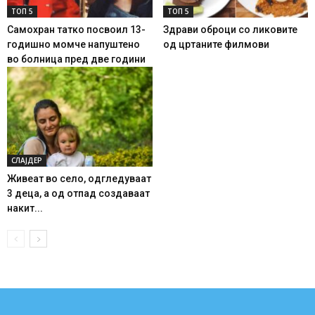
ТОП 5
ТОП 5
Самохран татко посвоил 13-
Здрави оброци со ликовите
годишно момче напуштено
од цртаните филмови
во болница пред две години
СЛАЈДЕР
Живеат во село, одгледуваат
3 деца, а од отпад создаваат
накит...