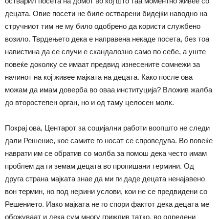
остварил посета на домот во кој што таа моментно живее со
децата. Овие посети не биле остварени бидејќи наводно на
стручниот тим не му било одобрено да користи службено
возило. Тврдењето дека е направена некаде посета, без тоа
навистина да се случи е скандалозно само по себе, а уште
повеќе доколку се имаат предвид изнесените сомнежи за
начинот на кој живее мајката на децата. Како после ова
можам да имам доверба во оваа институција? Вложив жалба
до второстепен орган, но и од таму целосен молк.
Покрај ова, Центарот за социјални работи воопшто не следи
дали Решение, кое самите го носат се спроведува. Во повеќе
наврати им се обратив со молба за помош дека често имам
проблем да ги земам децата во пропишани термини. Од
друга страна мајката знае да ми ги даде децата ненајавено
вон термин, но под нејзини услови, кои не се предвидени со
Решението. Иако мајката не го спори фактот дека децата ме
обожуваат и дека сум многу грижлив татко, во одредени