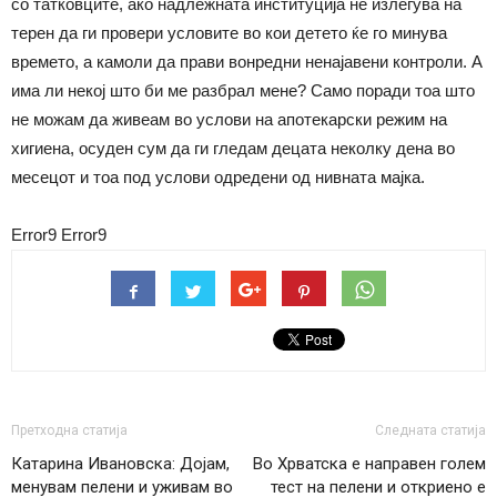
со татковците, ако надлежната институција не излегува на
терен да ги провери условите во кои детето ќе го минува
времето, а камоли да прави вонредни ненајавени контроли. А
има ли некој што би ме разбрал мене? Само поради тоа што
не можам да живеам во услови на апотекарски режим на
хигиена, осуден сум да ги гледам децата неколку дена во
месецот и тоа под услови одредени од нивната мајка.
Error9
Error9
Претходна статија
Следната статија
Катарина Ивановска: Дојам,
Во Хрватска е направен голем
менувам пелени и уживам во
тест на пелени и откриено е