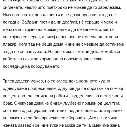
хигиената, нешто што претходно не можев да го забележам.
Има нагон секој ден да чисти и не дозволува ништо да се
помрдне. Забрани гости да ни доаѓаат, нѐ тераше и мене и
децата постојано да миеме раце и да се капеме, алишта
постојано се переа, а никој освен неа не смееше да отвори
плакар. Кога таа не беше дома и ние не смеевме да останеме
за да не се растурало. На почетокот сметав дека можеби се
работи за некакво хормонално пореметување како
последица на породувањето.
Трпев додека можев, но со оглед дека нејзиното чудно
однесување прогресираше, одлучив да се обратам за помош
во Центарот за социјални работи – одделение за семејство и
брак. Очекував дека ќе бидам љубезно примен од цел тим,
составен од социјален работник, педагог, психолог и правник,
но наместо тоа бев пречекан со зборовите „Ако не ти чини
жената разведи се, ние тука не може да ти ја смениме жена