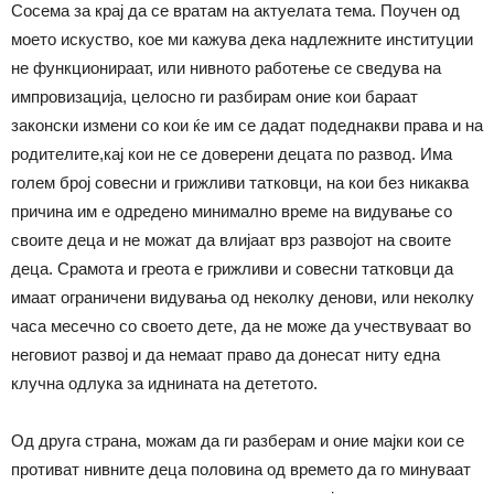
Сосема за крај да се вратам на актуелата тема. Поучен од
моето искуство, кое ми кажува дека надлежните институции
не функционираат, или нивното работење се сведува на
импровизација, целосно ги разбирам оние кои бараат
законски измени со кои ќе им се дадат подеднакви права и на
родителите,кај кои не се доверени децата по развод. Има
голем број совесни и грижливи татковци, на кои без никаква
причина им е одредено минимално време на видување со
своите деца и не можат да влијаат врз развојот на своите
деца. Срамота и греота е грижливи и совесни татковци да
имаат ограничени видувања од неколку денови, или неколку
часа месечно со своето дете, да не може да учествуваат во
неговиот развој и да немаат право да донесат ниту една
клучна одлука за иднината на дететото.
Од друга страна, можам да ги разберам и оние мајки кои се
противат нивните деца половина од времето да го минуваат