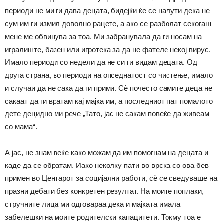
периоди не ми ги дава децата, бидејќи ќе се налути дека не
сум им ги измил доволно рацете, а ако се разболат секогаш
мене ме обвинува за тоа. Ми забранувала да ги носам на
игралиште, базен или игротека за да не фателе некој вирус.
Имало периоди со недели да не си ги видам децата. Од
друга страна, во периоди на опседнатост со чистење, имало
и случаи да не сака да ги прими. Сѐ почесто самите деца не
сакаат да ги вратам кај мајка им, а последниот пат помалото
дете децидно ми рече „Тато, јас не сакам повеќе да живеам
со мама“.
А јас, не знам веќе како можам да им помогнам на децата и
каде да се обратам. Иако неколку пати во врска со ова бев
примен во Центарот за социјални работи, сѐ се сведуваше на
празни дебати без конкретен резултат. На моите поплаки,
стручните лица ми одговараа дека и мајката имала
забелешки на моите родителски капацитети. Токму тоа е