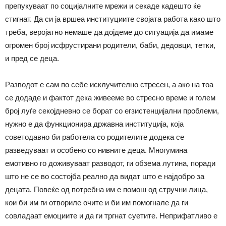
препукуваат по социјалните мрежи и секаде кадешто ќе
стигнат. Да си ја вршеа институциите својата работа како што
треба, веројатно немаше да дојдеме до ситуација да имаме
огромен број исфрустирани родители, баби, дедовци, тетки,
и пред се деца.
Разводот е сам по себе исклучително стресен, а ако на тоа
се додаде и фактот дека живееме во стресно време и голем
број луѓе секојдневно се борат со егзистенцијални проблеми,
нужно е да функционира државна институција, која
советодавно би работела со родителите додека се
разведуваат и особено со нивните деца. Многумина
емотивно го доживуваат разводот, ги обзема лутина, поради
што не се во состојба реално да видат што е најдобро за
децата. Повеќе од потребна им е помош од стручни лица,
кои би им ги отвориле очите и би им помогнале да ги
совладаат емоциите и да ги тргнат суетите. Неприфатливо е