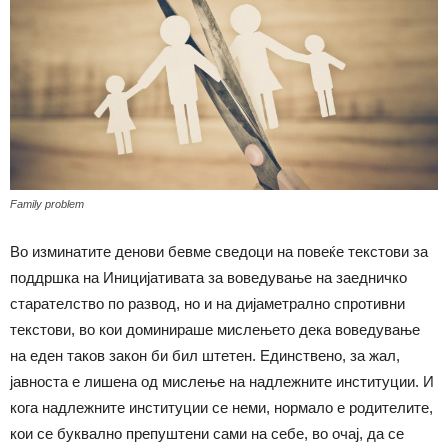
Family problem
Во изминатите денови бевме сведоци на повеќе текстови за
поддршка на Иницијативата за воведување на заедничко
старателство по развод, но и на дијаметрално спротивни
текстови, во кои доминираше мислењето дека воведување
на еден таков закон би бил штетен. Единствено, за жал,
јавноста е лишена од мислење на надлежните институции. И
кога надлежните институции се неми, нормало е родителите,
кои се буквално препуштени сами на себе, во очај, да се