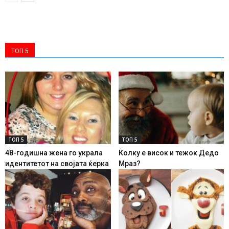
ТОП 5
ТОП 5
ТОП 5
48-годишна жена го украла
Колку е висок и тежок Дедо
идентитетот на својата ќерка
Мраз?