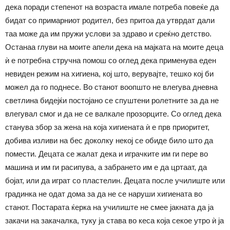
дека поради степенот на возраста имале потреба повеќе да
бидат со примарниот родител, без притоа да утврдат дали
таа може да им пружи услови за здраво и среќно детство.
Останаа глуви на моите апели дека на мајката на моите деца
ѝ е потребна стручна помош со оглед дека применува еден
невиден режим на хигиена, кој што, верувајте, тешко кој би
можел да го поднесе. Во станот воопшто не влегува дневна
светлина бидејќи постојано се спуштени ролетните за да не
влегувал смог и да не се валкале прозорците. Со оглед дека
станува збор за жена на која хигиената ѝ е прв приоритет,
добива изливи на бес доколку некој се обиде било што да
помести. Децата се жалат дека и играчките им ги пере во
машина и им ги расипува, а забрането им е да цртаат, да
бојат, или да играт со пластелин. Децата после училиште или
градинка не одат дома за да не се наруши хигиената во
станот. Постарата ќерка на училиште не смее јакната да ја
закачи на закачалка, туку ја става во кеса која секое утро ѝ ја