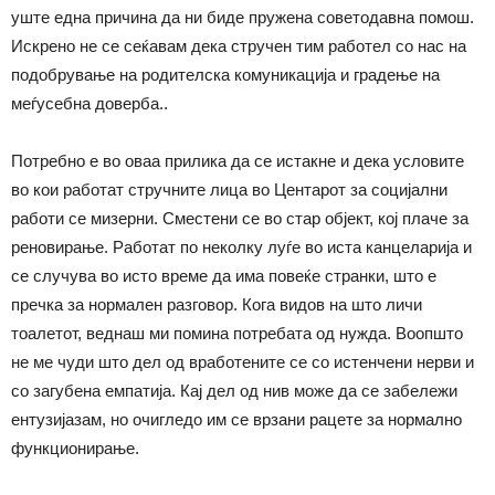
уште една причина да ни биде пружена советодавна помош.
Искрено не се сеќавам дека стручен тим работел со нас на
подобрување на родителска комуникација и градење на
меѓусебна доверба..
Потребно е во оваа прилика да се истакне и дека условите
во кои работат стручните лица во Центарот за социјални
работи се мизерни. Сместени се во стар објект, кој плаче за
реновирање. Работат по неколку луѓе во иста канцеларија и
се случува во исто време да има повеќе странки, што е
пречка за нормален разговор. Кога видов на што личи
тоалетот, веднаш ми помина потребата од нужда. Воопшто
не ме чуди што дел од вработените се со истенчени нерви и
со загубена емпатија. Кај дел од нив може да се забележи
ентузијазам, но очигледо им се врзани рацете за нормално
функционирање.