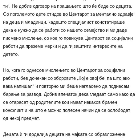
ти“. Не добив одговор на прашањето што ќе биде со децата.
Со поголемото дете отидов во Центарот за ментално здравје
на деца и младинци, кадешто специјалист констатираше
дека е нужно да се работи со нашето семејство и ми даде
писмено мислење, со кое го повикува Центарот за социјални
работи да преземе мерки и да ги заштити интересите на
детето.
Но, кога го однесов мислењето во Центарот за социјални
работи, бев дочекан со зборовите „Кој е овој бе, па што ако
вака напишал“ и повторно ми беше нагласено да поднесам
барање за развод. Добив впечаток дека гледаат само како да
се отарасат од родителите кои имаат некаков брачен
конфликт и на што е можно полесен начин да се ослободат
од некој предмет.
Децата ѝ ги доделија децата на мајката со образложение