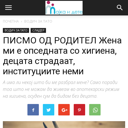
ПОЧЕТНА
ВОДИЧ ЗА ТАТО
ВОДИЧ ЗА ТАТО
СЛАЈДЕР
ПИСМО ОД РОДИТЕЛ Жена
ми е опседната со хигиена,
децата страдаат,
институциите неми
А има ли некој што би ме разбрал мене? Само поради
тоа што не можам да живеам во апотекарски режим
на хигиена, осуден сум да бидам без децата.