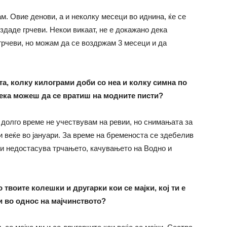
. Овие денови, а и неколку месеци во иднина, ќе се
даде грчеви. Некои викаат, не е докажано дека
 грчеви, но можам да се воздржам 3 месеци и да
та, колку килограми доби со неа и колку симна по
ка можеш да се вратиш на модните писти?
а долго време не учествувам на ревии, но снимањата за
 веќе во јануари. За време на бременоста се здебелив
Ми недостасува трчањето, качувањето на Водно и
твоите колешки и другарки кои се мајки, кој ти е
и во однос на мајчинството?