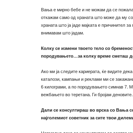
Вања е мирно бебе и не можам да се пожалам
откажам само од храната што може да му соз
храната што ја јаде мајката е причинител за
внимавам што јадам.
Колку се измени твоето тело со бременос
породувањето…за колку време сметаш де
Ако ми ја следите кариерата, ќе видите дек
каталози, кампањи и реклами ми се закажани
6 килограми, а по породувањето симнав 7. 
вежбањето во теретана. Ги бројам деновите.
Дали се консултираш во врска со Вања со 
најголемиот советник за сите твои дилем