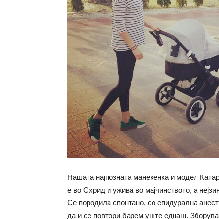
Нашата најпозната манекенка и модел Катар
е во Охрид и ужива во мајчинството, а нејз
Се породила спонтано, со епидурална анесте
да и се повтори барем уште еднаш. Зборував