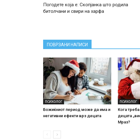
Погодете која е: Скопјанка што родила
битолчани и свири на харфа
ПОВРЗАНИ НАПИСИ
ПСИХОЛОГ
ПСИХОЛОГ
Божиќниот период може да има и
Кога треба
негативни ефекти врз децата
децата „ви
Мраз?