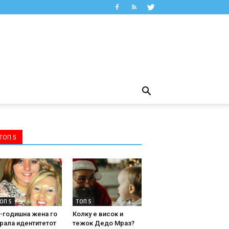
ТОП 5
ОП 5
ТОП 5
-годишна жена го
Колку е висок и
рала идентитетот
тежок Дедо Мраз?