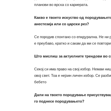
планови во врска со кариерата.
Какво е твоето искуство од породувањето
анестезија или со царски рез?
Се породив спонтано со епидурална. Не ни р
е преубаво, кратко и сакам да ми се повтор
Што мислиш за актуелните трендови во с
Секој си има право на свој избор. Немам ниш
овој свет. Тоа е нејзин личен избор. Се разб
бебето
Дали на твоето породување присуствуваше
го поднесе породувањето?