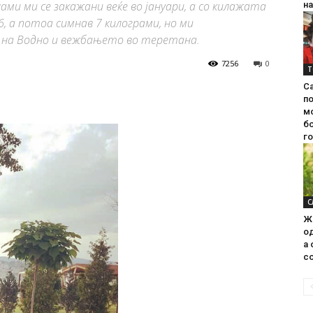
ми ми се закажани веќе во јануари, а со килажата
на
6, а потоа симнав 7 килограми, но ми
на Водно и вежбањето во теретана.
7256
0
Т
С
п
м
б
г
С
Ж
од
а 
со