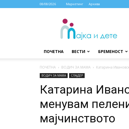
08/08/2026
Маркетинг
Архива
МАЈКА
И
ДЕТЕ
ПОЧЕТНА
ВЕСТИ
БРЕМЕНОСТ
ПОЧЕТНА
ВОДИЧ ЗА МАМА
Катарина Ивановск
ВОДИЧ ЗА МАМА
СЛАЈДЕР
Катарина Ивано
менувам пелени
мајчинството