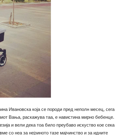
ина Ивановска која се породи пред неполн месец, сега
иниот Вања, раскажува таа, е навистина мирно бебенце.
зија и вели дека тоа било преубаво искуство кое сека
ме со неа за нејзиното тазе мајчинство и за идните