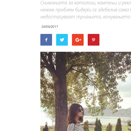
Снимањата за каталози, кампањи и рекла
немам проблем бидејќи се здебелив само 
недостасуваат трчањето, качувањето 
26/06/2017