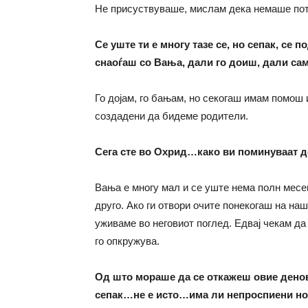
Не присуствуваше, мислам дека немаше по
Се уште ти е многу тазе се, но сепак, се 
снаоѓаш со Вања, дали го доиш, дали сам
Го дојам, го бањам, но секогаш имам помош
создадени да бидеме родители.
Сега сте во Охрид…како ви поминуваат д
Вања е многу мал и се уште нема полн месе
друго. Ако ги отвори очите понекогаш на на
уживаме во неговиот поглед. Едвај чекам да
го опкружува.
Од што мораше да се откажеш овие денов
сепак…не е исто…има ли непросп
иен
и н