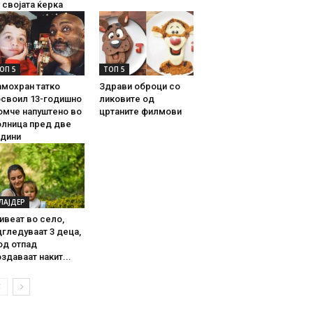
 својата ќерка
ОП 5
ТОП 5
амохран татко
Здрави оброци со
освоил 13-годишно
ликовите од
омче напуштено во
цртаните филмови
олница пред две
одини
ЛАЈДЕР
ивеат во село,
гледуваат 3 деца,
од отпад
здаваат накит...