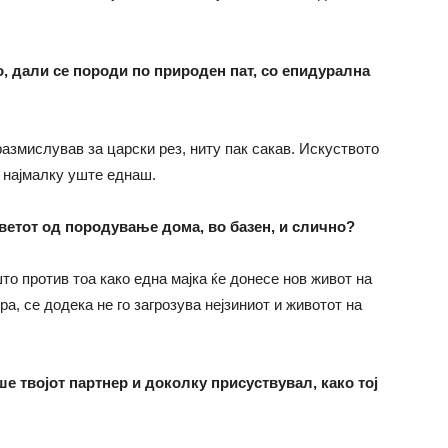
, дали се породи по природен пат, со епидурална
азмислував за царски рез, ниту пак сакав. Искуството
и најмалку уште еднаш.
ветот од породување дома, во базен, и слично?
то против тоа како една мајка ќе донесе нов живот на
ира, се додека не го загрозува нејзиниот и животот на
 твојот партнер и доколку присуствувал, како тој