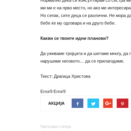
Нормално дека се консултирам со сестра ми, 
ми ми е на прво место, но ако ме интересира
Но сепак, сите деца се различни. Не мора да
бебе ќе му одговара и на друго бебе.
Какви се твоите идни планови?
Да уживаме тројцата и да шетаме многу, да 
нарушиме неговото… да се прилагодиме.
Текст: Драгица Христова
Error9
Error9
АКЦИЈА
Претходна статија