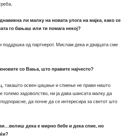
треба.
поднавикна ли малку на новата улога на мајка, како се
ата го бањаш или ти помага некој?
 и поддршка од партнерот. Мислам дека и двајцата сме
еновите со Вања, што правите најчесто?
ц, такашто освен цицање и спиење не прави ништо
ше големо задоволство, ни ја дава шансата малку да
 подпорасне, да почне да се интересира за светот што
и…велиш дека е мирно бебе и дека спие, но
оќи?