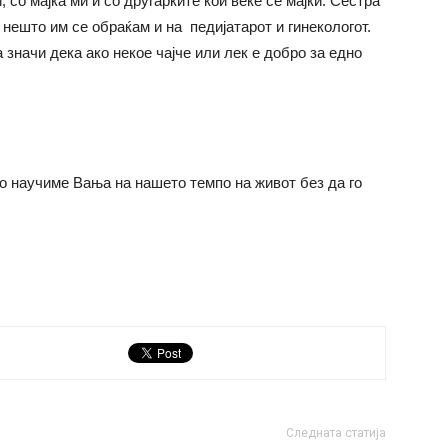
со мајка ми и со другарките кои веќе се мајки. Сестра
 нешто им се обраќам и на педијатарот и гинекологот.
 значи дека ако некое чајче или лек е добро за едно
го научиме Вања на нашето темпо на живот без да го
Следната статија