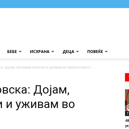
БЕБЕ
ИСХРАНА
ДЕЦА
ПОВЕЌЕ
а: Дојам, менувам пелени и уживам во мајчинството
вска: Дојам,
 и уживам во
Т
48
ук