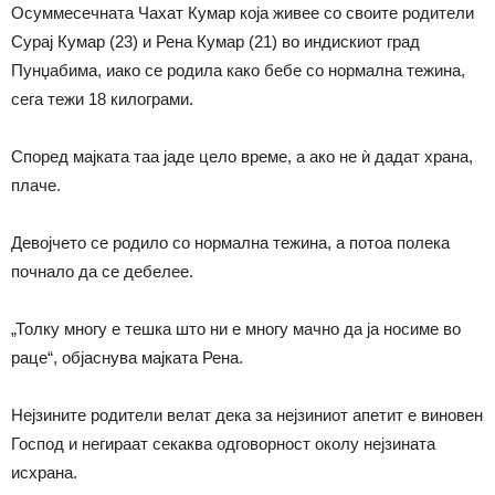
Осуммесечната Чахат Кумар која живее со своите родители
Сурај Кумар (23) и Рена Кумар (21) во индискиот град
Пунџабима, иако се родила како бебе со нормална тежина,
сега тежи 18 килограми.
Според мајката таа јаде цело време, а ако не ѝ дадат храна,
плаче.
Девојчето се родило со нормална тежина, а потоа полека
почнало да се дебелее.
„Толку многу е тешка што ни е многу мачно да ја носиме во
раце“, објаснува мајката Рена.
Нејзините родители велат дека за нејзиниот апетит е виновен
Господ и негираат секаква одговорност околу нејзината
исхрана.