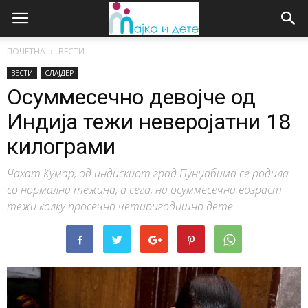
ПОЧЕТНА
ВЕСТИ
ВЕСТИ
СЛАЈДЕР
Осуммесечно девојче од
Индија тежи неверојатни 18
килограми
Чахат Кумар, од индискиот град Пунџабима се родила
со нормална тежина, а сега, на осуммесечна возраст
тежи колку просечно четиригодишно дете.