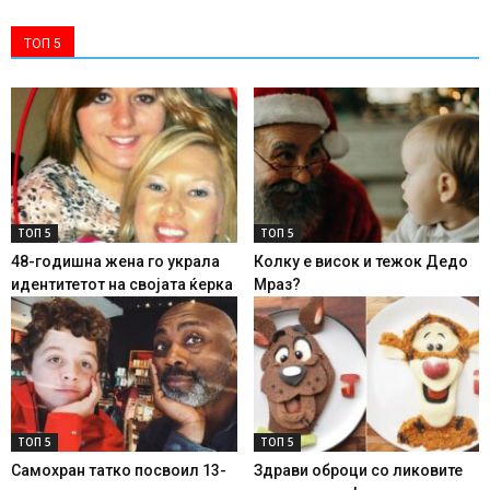
ТОП 5
ТОП 5
ТОП 5
48-годишна жена го украла
Колку е висок и тежок Дедо
идентитетот на својата ќерка
Мраз?
ТОП 5
ТОП 5
Самохран татко посвоил 13-
Здрави оброци со ликовите