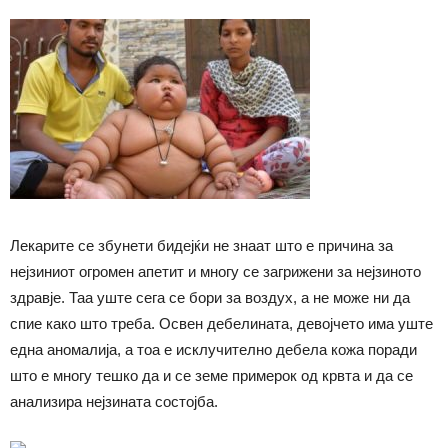
Лекарите се збунети бидејќи не знаат што е причина за
нејзиниот огромен апетит и многу се загрижени за нејзиното
здравје. Таа уште сега се бори за воздух, а не може ни да
спие како што треба. Освен дебелината, девојчето има уште
една аномалија, а тоа е исклучително дебела кожа поради
што е многу тешко да и се земе примерок од крвта и да се
анализира нејзината состојба.