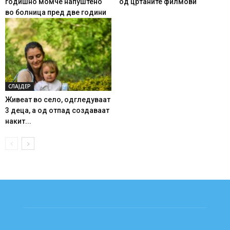
годишно момче напуштено
од цртаните филмови
во болница пред две години
СЛАЈДЕР
Живеат во село, одгледуваат
3 деца, а од отпад создаваат
накит...