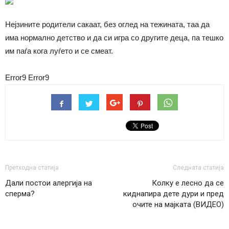
Нејзините родители сакаат, без оглед на тежината, таа да
има нормално детство и да си игра со другите деца, па тешко
им паѓа кога луѓето и се смеат.
Error9
Error9
Претходна статија
Следната статија
Дали постои алергија на
Колку е лесно да се
сперма?
киднапира дете дури и пред
очите на мајката (ВИДЕО)