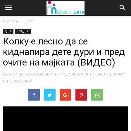
ПОЧЕТНА
ДЕТЕ
ДЕТЕ
СЛАЈДЕР
Колку е лесно да се
киднапира дете дури и пред
очите на мајката (ВИДЕО)
Ова е најлош кошмар на секој родител, но има ли начин
да се спречи?