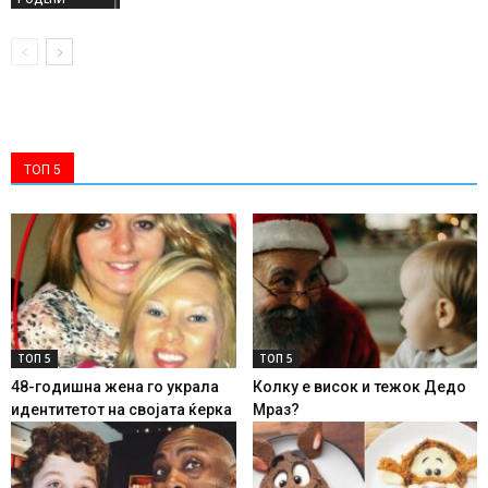
ТОП 5
ТОП 5
ТОП 5
48-годишна жена го украла
Колку е висок и тежок Дедо
идентитетот на својата ќерка
Мраз?