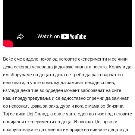
Веќе сме виделе некои од неговите експерименти и се чини
дека секогаш успева да ја докаже нивната поента. Колку и да
им зборуваме на децата дека не треба да разговараат со
непознати, а уште помалку да заминат некаде со нив,
изгледа дека тие во одреден момент забораваат на сите
наши предупредувања и се едноставно спремни да заминат
со непознат…рака за рака, дури и кога е мама во близина.
Тој се вика Џој Салад, а ова е уште еден во низот од неговите
социјални експерименти со деца. И овојпат Џој прво ги
прашува мајките да смее да им пријде на нивните деца и да