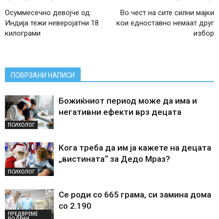
Осуммесечно девојче од
Во чест на сите силни мајки
Индија тежи неверојатни 18
кои едноставно немаат друг
килограми
избор
ПОВРЗАНИ НАПИСИ
Божиќниот период може да има и
негативни ефекти врз децата
ПСИХОЛОГ
Кога треба да им ја кажете на децата
„вистината“ за Дедо Мраз?
ПСИХОЛОГ
Се роди со 665 грама, си замина дома
со 2.190
ПРЕДВРЕМЕ
РОДЕНИ