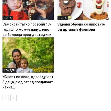
ТОП 5
ТОП 5
Самохран татко посвоил 13-
Здрави оброци со ликовите
годишно момче напуштено
од цртаните филмови
во болница пред две години
СЛАЈДЕР
Живеат во село, одгледуваат
3 деца, а од отпад создаваат
накит...