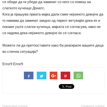
се обиде да ги убеди да заминат со него со помош на
слаткото кученце Донатс.
Кога ја прашува првата мајка дали смее нејзиното девојче да
го намами да заминат заедно од паркот ветувајќи дека ќе и
покаже уште слатки кученца, мајката се согласува, иако не
се надева дека нејзиното девојче ќе се согласи.
Можете ли да претпоставите како би реагирале вашите деца
во слична ситуација?
Error9
Error9
Претходна статија
Следната статија