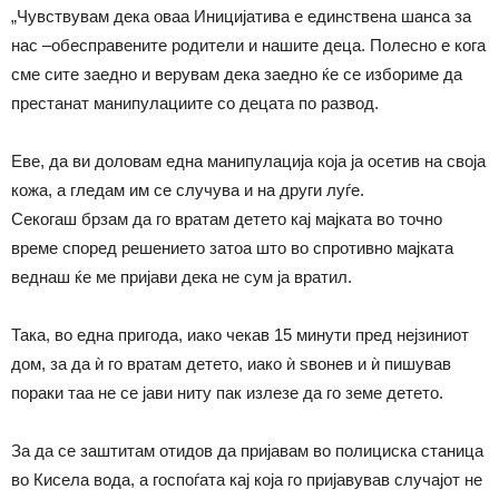
„Чувствувам дека оваа Иницијатива е единствена шанса за
нас –обесправените родители и нашите деца. Полесно е кога
сме сите заедно и верувам дека заедно ќе се избориме да
престанат манипулациите со децата по развод.
Еве, да ви доловам една манипулација која ја осетив на своја
кожа, а гледам им се случува и на други луѓе.
Секогаш брзам да го вратам детето кај мајката во точно
време според решението затоа што во спротивно мајката
веднаш ќе ме пријави дека не сум ја вратил.
Така, во една пригода, иако чекав 15 минути пред нејзиниот
дом, за да ѝ го вратам детето, иако ѝ ѕвонев и ѝ пишував
пораки таа не се јави ниту пак излезе да го земе детето.
За да се заштитам отидов да пријавам во полициска станица
во Кисела вода, а госпоѓата кај која го пријавував случајот не