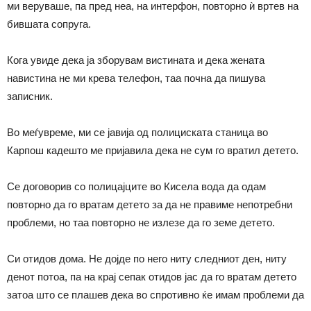
ми веруваше, па пред неа, на интерфон, повторно ѝ вртев на
бившата сопруга.
Кога увиде дека ја зборувам вистината и дека жената
навистина не ми крева телефон, таа почна да пишува
записник.
Во меѓувреме, ми се јавија од полициската станица во
Карпош кадешто ме пријавила дека не сум го вратил детето.
Се договорив со полицајците во Кисела вода да одам
повторно да го вратам детето за да не правиме непотребни
проблеми, но таа повторно не излезе да го земе детето.
Си отидов дома. Не дојде по него ниту следниот ден, ниту
денот потоа, па на крај сепак отидов јас да го вратам детето
затоа што се плашев дека во спротивно ќе имам проблеми да