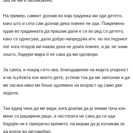
ова не ми е овозможено.
На пример, самиот дознав во која градинка ми оди детето,
како што и сега сам дознав дека повеќе не оди. Повремено
одам во градинката да прашам дали е се во ред со детето,
како се однесува, дали добро напредува итн. но последниот
пат кога отидов ми кажаа дека не доаѓа повеќе, а јас не знам
зошто, бидејќи мајка ѝ не сака да ми одговори.
За среќа, и покрај сето ова, благодарение на мојата упорност
и на љубовта кон моето дете, успеав тоа да ме запознае и да
ме засака иако ми беше одземено на возраст од само две
недели.
Таа едвај чека да ме види, кога доаѓам да ја земам трча кон
мене со раширени раце, а честопати не сака да си оди
бидејќи ни е прекратко времето, па морам да ја излажам за
да влезе во автомобил.