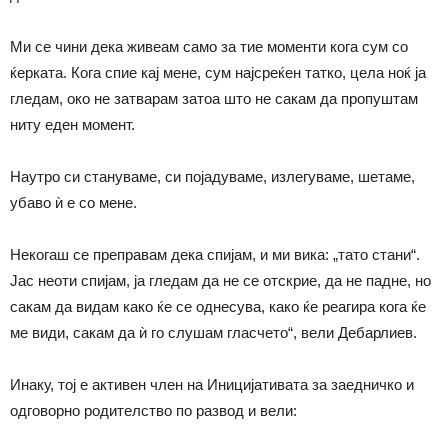
Ми се чини дека живеам само за тие моменти кога сум со
ќерката. Кога спие кај мене, сум најсреќен татко, цела ноќ ја
гледам, око не затварам затоа што не сакам да пропуштам
ниту еден момент.
Наутро си стануваме, си појадуваме, излегуваме, шетаме,
убаво ѝ е со мене.
Некогаш се преправам дека спијам, и ми вика: „тато стани“.
Јас неоти спијам, ја гледам да не се отскрие, да не падне, но
сакам да видам како ќе се однесува, како ќе реагира кога ќе
ме види, сакам да ѝ го слушам гласчето“, вели Дебарлиев.
Инаку, тој е активен член на Иницијативата за заедничко и
одговорно родителство по развод и вели: