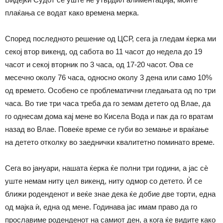
плаќања се водат како времена мерка.
Според последното решение од ЦСР, сега ја гледам ќерка ми
секој втор викенд, од сабота во 11 часот до недела до 19
часот и секој вторник по 3 часа, од 17-20 часот. Ова се
месечно околу 76 часа, односно околу 3 дена или само 10%
од времето. Особено се проблематични гледањата од по три
часа. Во тие три часа треба да го земам детето од Влае, да
го однесам дома кај мене во Кисела Вода и пак да го вратам
назад во Влае. Повеќе време се губи во земање и враќање
на детето отколку во заеднички квалитетно поминато време.
Сега во јануари, нашата ќерка ќе полни три години, а јас сѐ
уште немам ниту цел викенд, ниту одмор со детето. Ѝ се
ближи роденденот и веќе знае дека ќе добие две торти, една
од мајка ѝ, една од мене. Годинава јас имам право да го
прославиме роденденот на самиот ден, а кога ќе видите како