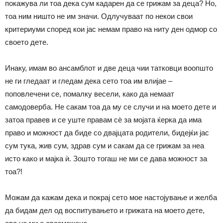
покажува ли тоа дека сум кадарен да се грижам за деца? Но,
тоа ним ништо не им значи. Одлучуваат по некои свои
критериуми според кои јас немам право на ниту ден одмор со
своето дете.
Инаку, имам во ансамблот и две деца чии татковци воопшто
не ги гледаат и гледам дека сето тоа им влијае –
поповлечени се, помалку весели, како да немаат
самодоверба. Не сакам тоа да му се случи и на моето дете и
затоа правев и се уште правам сѐ за мојата ќерка да има
право и можност да биде со двајцата родители, бидејќи јас
сум тука, жив сум, здрав сум и сакам да се грижам за неа
исто како и мајка ѝ. Зошто тогаш не ми се дава можност за
тоа?!
Можам да кажам дека и покрај сето мое настојување и желба
да бидам дел од воспитувањето и грижата на моето дете,