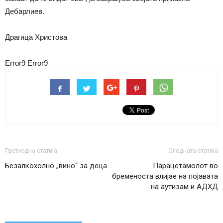
Дебарлиев.
Драгица Христова
Error9
Error9
Претходна статија
Следната статија
Безалкохолно „вино“ за деца
Парацетамолот во
бременоста влијае на појавата
на аутизам и АДХД