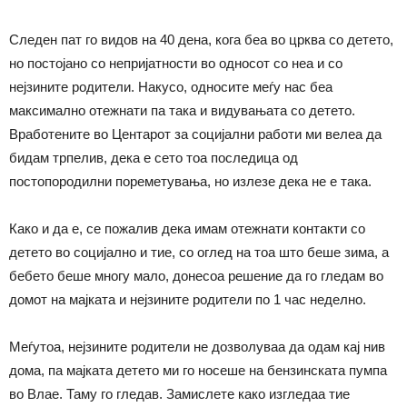
Следен пат го видов на 40 дена, кога беа во црква со детето,
но постојано со непријатности во односот со неа и со
нејзините родители. Накусо, односите меѓу нас беа
максимално отежнати па така и видувањата со детето.
Вработените во Центарот за социјални работи ми велеа да
бидам трпелив, дека е сето тоа последица од
постопородилни пореметувања, но излезе дека не е така.
Како и да е, се пожалив дека имам отежнати контакти со
детето во социјално и тие, со оглед на тоа што беше зима, а
бебето беше многу мало, донесоа решение да го гледам во
домот на мајката и нејзините родители по 1 час неделно.
Меѓутоа, нејзините родители не дозволуваа да одам кај нив
дома, па мајката детето ми го носеше на бензинската пумпа
во Влае. Таму го гледав. Замислете како изгледаа тие