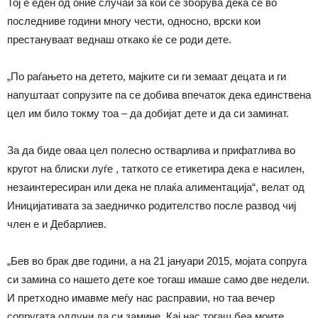
Тој е еден од оние случаи за кои се зборува дека се во
последниве години многу чести, односно, врски кои
престануваат веднаш откако ќе се роди дете.
„По раѓањето на детето, мајките си ги земаат децата и ги
напуштаат сопрузите па се добива впечаток дека единствена
цел им било токму тоа – да добијат дете и да си заминат.
За да биде оваа цел полесно остварлива и прифатлива во
кругот на блиски луѓе , таткото се етикетира дека е насилен,
незаинтересиран или дека не плаќа алиментација“, велат од
Иницијативата за заедничко родителство после развод чиј
член е и Дебарлиев.
„Бев во брак две години, а на 21 јануари 2015, мојата сопруга
си замина со нашето дете кое тогаш имаше само две недели.
И претходно имавме меѓу нас расправии, но таа вечер
сопругата одлучи да си замине. Кај нас тогаш беа моите