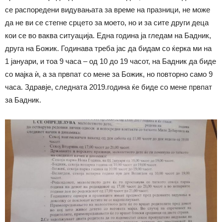
се распоредени видувањата за време на празници, не може
да не ви се стегне срцето за моето, но и за сите други деца
кои се во ваква ситуација. Една година ја гледам на Бадник,
друга на Божик. Годинава треба јас да бидам со ќерка ми на
1 јануари, и тоа 9 часа – од 10 до 19 часот, на Бадник да биде
со мајка ѝ, а за првпат со мене за Божик, но повторно само 9
часа. Здравје, следната 2019.година ќе биде со мене првпат
за Бадник.