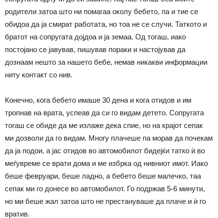
родители затоа што ни помагаа околу бебето, па и тие се
обидоа да ја смират работата, но тоа не се случи. Таткото и
братот на сопругата дојдоа и ја земаа. Од тогаш, иако
постојано се јавував, пишував пораки и настојував да
дознаам нешто за нашето бебе, немав никакви информации
ниту контакт со нив.
Конечно, кога бебето имаше 30 дена и кога отидов и им
тропнав на врата, успеав да си го видам детето. Сопругата
тогаш се обиде да ме излаже дека спие, но на крајот сепак
ми дозволи да го видам. Многу плачеше па морав да почекам
да ја подои, а јас отидов во автомобилот бидејќи татко ѝ во
меѓувреме се врати дома и ме избрка од нивниот имот. Иако
беше февруари, беше ладно, а бебето беше малечко, таа
сепак ми го донесе во автомобилот. Го подржав 5-6 минути,
но ми беше жал затоа што не престануваше да плаче и ѝ го
вратив.