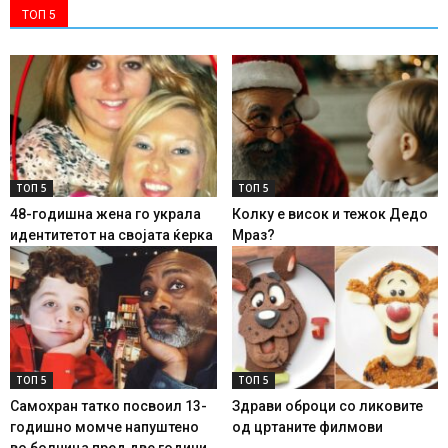
ТОП 5
ТОП 5
ТОП 5
48-годишна жена го украла
Колку е висок и тежок Дедо
идентитетот на својата ќерка
Мраз?
ТОП 5
ТОП 5
Самохран татко посвоил 13-
Здрави оброци со ликовите
годишно момче напуштено
од цртаните филмови
во болница пред две години