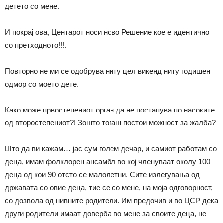
детето со мене.
И покрај ова, Центарот носи ново Решение кое е идентично
со претходното!!!.
Повторно не ми се одобрува ниту цел викенд ниту годишен
одмор со моето дете.
Како може првостепениот орган да не постапува по насоките
од второстепениот?! Зошто тогаш постои можност за жалба?
Што да ви кажам… јас сум голем дечар, и самиот работам со
деца, имам фолклорен ансамбл во кој членуваат околу 100
деца од кои 90 отсто се малолетни. Сите излегувања од
државата со овие деца, тие се со мене, на моја одговорност,
со дозвола од нивните родители. Им предочив и во ЦСР дека
други родители имаат доверба во мене за своите деца, не