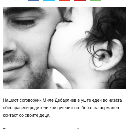
Нашиот соговорник Миле Дебарлиев е уште еден во низата
обесправени родители кои грчевито се борат за нормален
контакт со своите деца.