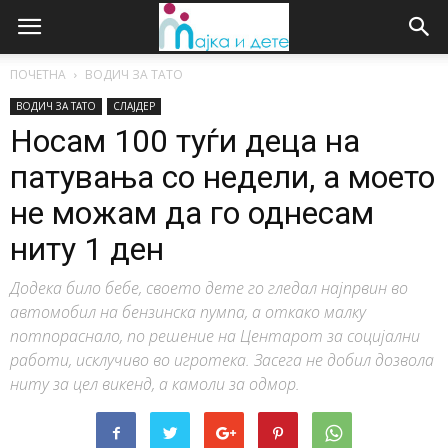
ПОЧЕТНА
ВОДИЧ ЗА ТАТО
ВОДИЧ ЗА ТАТО
СЛАЈДЕР
Носам 100 туѓи деца на
патувања со недели, а моето
не можам да го однесам
ниту 1 ден
Додека било бебе, своето дете го гледал најпрвин во
автомобил на бензинска пумпа, а откако малку
потпораснало, по решение на Центарот за социјални
работи, исклучиво во игротека. Засега не добил дозвола
ниту за цел викенд, а камоли за одмор.