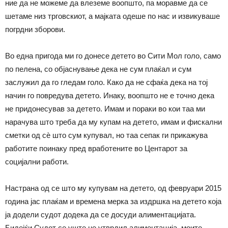
ние да не можеме да влеземе воопшто, па моравме да се
шетаме низ трговскиот, а мајката одеше по нас и извикуваше
погрдни зборови.
Во една пригода ми го донесе детето во Сити Мол голо, само
по пелена, со објаснување дека не сум плаќал и сум
заслужил да го гледам голо. Како да не сфаќа дека на тој
начин го повредува детето. Инаку, воопшто не е точно дека
не придонесував за детето. Имам и пораки во кои таа ми
нарачува што треба да му купам на детето, имам и фискални
сметки од сѐ што сум купувал, но таа сепак ги прикажува
работите поинаку пред вработените во Центарот за
социјални работи.
Настрана од се што му купувам на детето, од февруари 2015
година јас плаќам и времена мерка за издршка на детето која
ја додели судот додека да се досуди алиментацијата.
Бидејќи Судот се уште не утврдил алиментација, моите