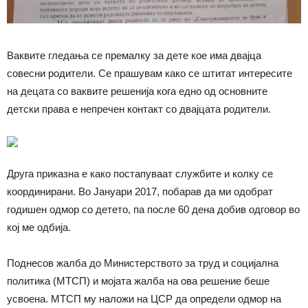
Ваквите гледања се премалку за дете кое има двајца
совесни родители. Се прашувам како се штитат интересите
на децата со ваквите решенија кога едно од основните
детски права е непречен контакт со двајцата родители.
Друга приказна е како постапуваат службите и колку се
координирани. Во Јануари 2017, побарав да ми одобрат
годишен одмор со детето, па после 60 дена добив одговор во
кој ме одбија.
Поднесов жалба до Министерството за труд и социјална
политика (МТСП) и мојата жалба на ова решение беше
усвоена. МТСП му наложи на ЦСР да определи одмор на