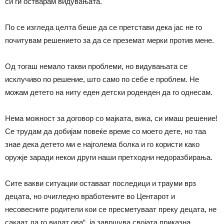
си ги остварам видувањата.
По се изгледа целта беше да се претстави дека јас не го
почитувам решението за да се преземат мерки против мене.
Од тогаш немало такви проблеми, но видувањата се
исклучиво по решение, што само по себе е проблем. Не
можам детето на ниту еден детски роденден да го однесам.
Нема можност за договор со мајката, вика, си имаш решение!
Се трудам да добијам повеќе време со моето дете, но таа
знае дека детето ми е најголема болка и го користи како
оружје заради некои други наши претходни недоразбирања.
Сите вакви ситуации оставаат последици и трауми врз
децата, но очигледно вработените во Центарот и
несовесните родители кои се пресметуваат преку децата, не
сакаат да го видат ова“, ја завршува својата приказна