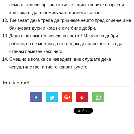
немаат телевизор зашто тие се единствените возрасни
кои сакаат да го поминуваат времето со нас.
Тие знаат дека треба да грицнеме нешто пред спиење и не
бакнуваат дури и кога не сме биле добри.
Дедо е најпаметен човек на светот! Ме учи на добри
работи, но не можам да го гледам доволно често за да
станам паметен како него.
Смешно е кога ќе се наведнат; вие слушате дека
испуштиле гас, а тие го криват кучето.
Error9
Error9