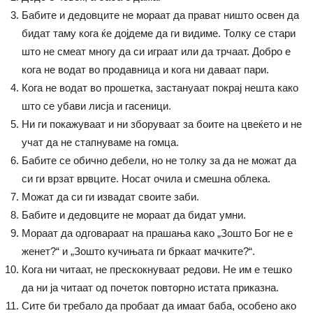
Бабите и дедовците не мораат да прават ништо освен да
бидат таму кога ќе дојдеме да ги видиме. Толку се стари
што не смеат многу да си играат или да трчаат. Добро е
кога не водат во продавница и кога ни даваат пари.
Кога не водат во прошетка, застануаат покрај нешта како
што се убави лисја и гасеници.
Ни ги покажуваат и ни зборуваат за боите на цвеќето и не
учат да не стапнуваме на гомца.
Бабите се обично дебели, но не толку за да не можат да
си ги врзат врвците. Носат очила и смешна облека.
Mожат да си ги извадат своите заби.
Бабите и дедовците не мораат да бидат умни.
Мораат да одговараат на прашања како „Зошто Бог не е
женет?“ и „Зошто кучињата ги бркаат мачките?“.
Кога ни читаат, не прескокнуваат редови. Не им е тешко
да ни ја читаат од почеток повторно истата приказна.
Сите би требало да пробаат да имаат баба, особено ако