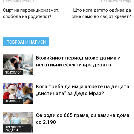
Претходна статија
Следната статија
Смрт на перфекционизмот,
Што кога детето одбива да
слобода на родителот!
спие само во својот кревет?
ПОВРЗАНИ НАПИСИ
Божиќниот период може да има и
негативни ефекти врз децата
ПСИХОЛОГ
Кога треба да им ја кажете на децата
„вистината“ за Дедо Мраз?
ПСИХОЛОГ
Се роди со 665 грама, си замина дома
со 2.190
ПРЕДВРЕМЕ
РОДЕНИ