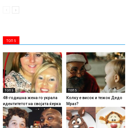
ТОП 5
ТОП 5
ТОП 5
48-годишна жена го украла
Колку е висок и тежок Дедо
идентитетот на својата ќерка
Мраз?