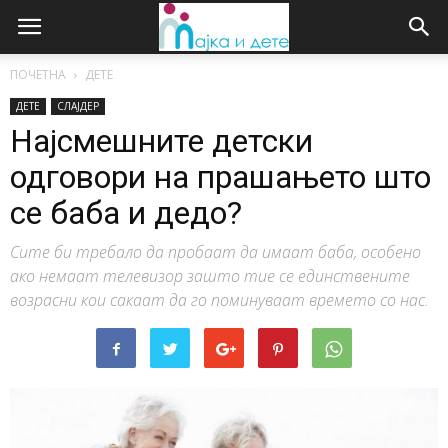
ПОЧЕТНА
ДЕТЕ
ДЕТЕ
СЛАЈДЕР
Најсмешните детски
одговори на прашањето што
се баба и дедо?
Сите би требало да пробаат да имаат баба, особено
ако немаат телевизор зашто тие се единствените
возрасни кои сакаат да го поминуваат времето со нас.