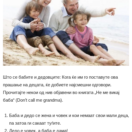
Што се бабите и дедовците: Кога ќе им го поставуте ова
прашање на децата, ќе добиете најсмешни одговори.
Прочитајте некои од нив објавени во книгата „Не ме викај
баба“ (Don’t call me grandma).
Баба и дедо се жена и човек и кои немаат свои мали деца,
па затоа ги сакаат туѓите.
Дедо е човек, а баба е дама!