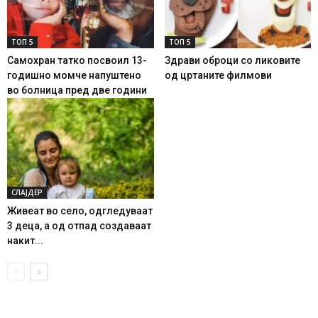
ТОП 5
ТОП 5
Самохран татко посвоил 13-
Здрави оброци со ликовите
годишно момче напуштено
од цртаните филмови
во болница пред две години
СЛАЈДЕР
Живеат во село, одгледуваат
3 деца, а од отпад создаваат
накит...