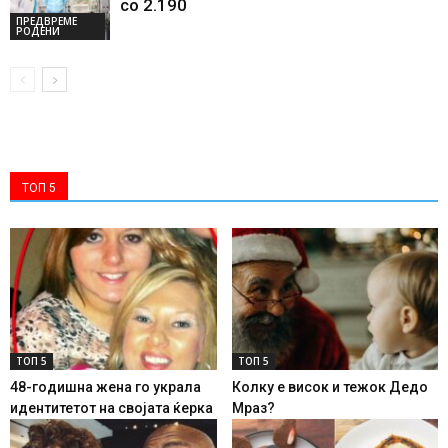
со 2.190
ПРЕДВРЕМЕ
РОДЕНИ
ТОП 5
ТОП 5
ТОП 5
48-годишна жена го украла
Колку е висок и тежок Дедо
идентитетот на својата ќерка
Мраз?