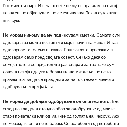
бог, живот и смрт. И сега повеќе не му се правдам на никој
неважен, не објаснувам, не се извинувам. Таква сум каква
што сум.
Не морам никому да му поднесувам сметки.
Самата сум
одговорна за моите постапки и мојот начин на живот. И таа
одговорност е голема и важнa. Баш затоа ја прифаќам и
одговарам само пред својата совест. Секако дека со
семејството и со пријателите разговарам за тоа како сум
донела некоја одлука и барам нивно мислење, но не го
правам тоа за да се правдам и за да го стекнам нивното
одобрување и прифаќање.
Не морам да добијам одобрување од општеството
.
Без
оглед на тоа дали станува збор за одобрување од моите
стари пријателки или од мајките од групата на Фејсбук. Ако
не морам, тогаш и не го барам. Се ослободив од потребата