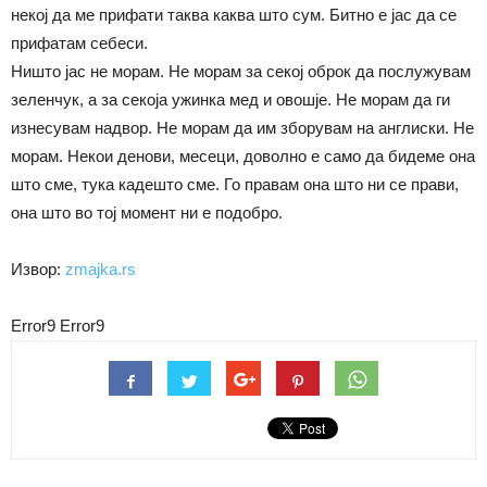
некој да ме прифати таква каква што сум. Битно е јас да се
прифатам себеси.
Ништо јас не морам. Не морам за секој оброк да послужувам
зеленчук, а за секоја ужинка мед и овошје. Не морам да ги
изнесувам надвор. Не морам да им зборувам на англиски. Не
морам. Некои денови, месеци, доволно е само да бидеме она
што сме, тука кадешто сме. Го правам она што ни се прави,
она што во тој момент ни е подобро.
Извор:
zmajka.rs
Error9
Error9