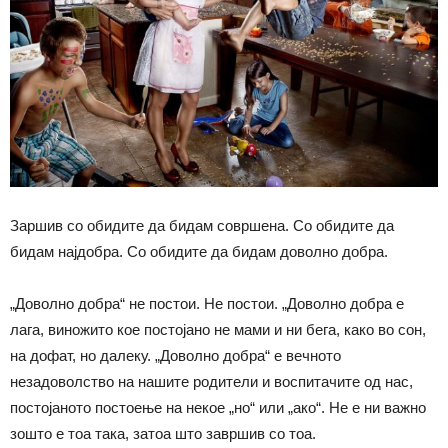
Заршив со обидите да бидам совршена. Со обидите да
бидам најдобра. Со обидите да бидам доволно добра.
„Доволно добра“ не постои. Не постои. „Доволно добра е
лага, виножито кое постојано не мами и ни бега, како во сон,
на дофат, но далеку. „Доволно добра“ е вечното
незадоволство на нашите родители и воспитачите од нас,
постојаното постоење на некое „но“ или „ако“. Не е ни важно
зошто е тоа така, затоа што завршив со тоа.