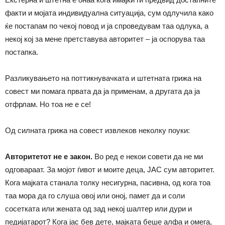
факти и мојата индивидуална ситуација, сум одлучила како
ќе постапам по чекој повод и ја спроведувам таа одлука, а
некој кој за мене претставува авторитет – ја оспорува таа
постапка.
Разликувањето на поттикнувачката и штетната грижа на
совест ми помага првата да ја применам, а другата да ја
отфрлам. Но тоа не е се!
Од силната грижа на совест извлеков неколку поуки:
Авторитетот не е закон.
Во ред е некои совети да не ми
одговараат. За мојот ѓивот и моите деца, ЈАС сум авторитет.
Кога мајката станала толку несигурна, пасивна, од кога тоа
таа мора да го слуша овој или оној, памет да и соли
сосетката или жената од зад некој шалтер или дури и
педијатарот? Кога јас бев дете, мајката беше алфа и омега,