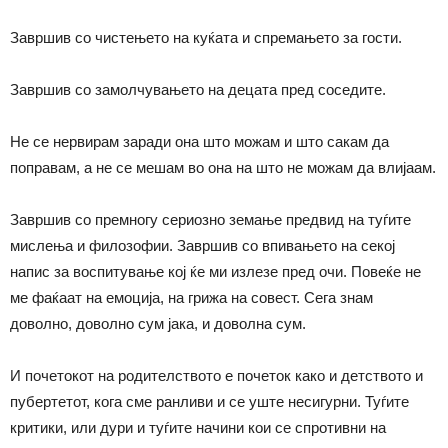
Завршив со чистењето на куќата и спремањето за гости.
Завршив со замолчувањето на децата пред соседите.
Не се нервирам заради она што можам и што сакам да
поправам, а не се мешам во она на што не можам да влијаам.
Завршив со премногу сериозно земање предвид на туѓите
мислења и филозофии. Завршив со впивањето на секој
напис за воспитување кој ќе ми излезе пред очи. Повеќе не
ме фаќаат на емоција, на грижа на совест. Сега знам
доволно, доволно сум јака, и доволна сум.
И почетокот на родителството е почеток како и детството и
пубертетот, кога сме ранливи и се уште несигурни. Туѓите
критики, или дури и туѓите начини кои се спротивни на