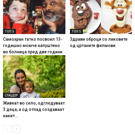
ТОП 5
ТОП 5
Самохран татко посвоил 13-
Здрави оброци со ликовите
годишно момче напуштено
од цртаните филмови
во болница пред две години
СЛАЈДЕР
Живеат во село, одгледуваат
3 деца, а од отпад создаваат
накит...