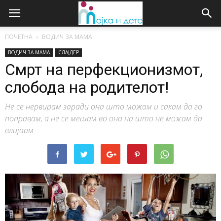
ПОЧЕТНА
ВОДИЧ ЗА МАМА
ВОДИЧ ЗА МАМА
СЛАЈДЕР
Смрт на перфекционизмот,
слобода на родителот!
Не се нервирам заради она што можам и сакам да го
поправам, а не се мешам во она на што не можам да
влијаам