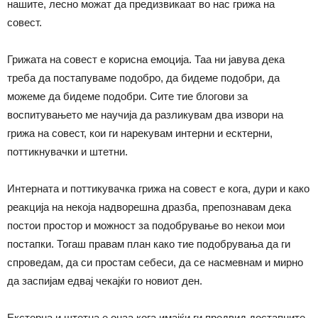
нашите, лесно можат да предизвикаат во нас грижа на
совест.
Грижата на совест е корисна емоција. Таа ни јавува дека
треба да постапуваме подобро, да бидеме подобри, да
можеме да бидеме подобри. Сите тие блогови за
воспитувањето ме научија да разликувам два извори на
грижа на совест, кои ги нарекувам интерни и есктерни,
поттикнувачки и штетни.
Интерната и поттикувачка грижа на совест е кога, дури и како
реакција на некоја надворешна дразба, препознавам дека
постои простор и можност за подобрување во некои мои
постапки. Тогаш правам план како тие подобрувања да ги
спроведам, да си простам себеси, да се насмевнам и мирно
да заспијам едвај чекајќи го новиот ден.
Екстерна и штетна е онаа кога имајќи ги предвид достапните