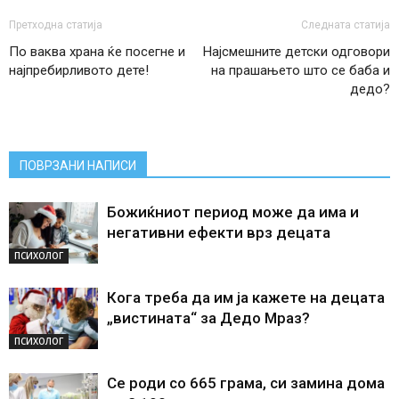
Претходна статија
Следната статија
По ваква храна ќе посегне и
Најсмешните детски одговори
најпребирливото дете!
на прашањето што се баба и
дедо?
ПОВРЗАНИ НАПИСИ
Божиќниот период може да има и
негативни ефекти врз децата
ПСИХОЛОГ
Кога треба да им ја кажете на децата
„вистината“ за Дедо Мраз?
ПСИХОЛОГ
Се роди со 665 грама, си замина дома