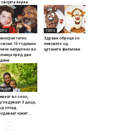
 својата ќерка
ОП 5
ТОП 5
амохран татко
Здрави оброци со
освоил 13-годишно
ликовите од
омче напуштено во
цртаните филмови
олница пред две
одини
ЛАЈДЕР
ивеат во село,
гледуваат 3 деца,
од отпад
здаваат накит...