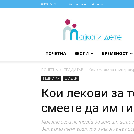
08/08/2026
Маркетинг
Архива
МАЈКА
И
ДЕТЕ
ПОЧЕТНА
ВЕСТИ
БРЕМЕНОСТ
ПОЧЕТНА
ПЕДИЈАТАР
Кои лекови за температур
ПЕДИЈАТАР
СЛАЈДЕР
Кои лекови за 
смеете да им ги
Малите деца не треба да земаат исто л
дете има температура и некој ќе ве пос