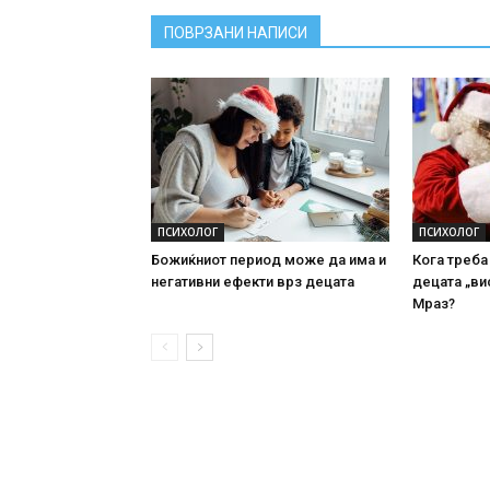
ПОВРЗАНИ НАПИСИ
ПСИХОЛОГ
ПСИХОЛОГ
Божиќниот период може да има и
Кога треба
негативни ефекти врз децата
децата „ви
Мраз?