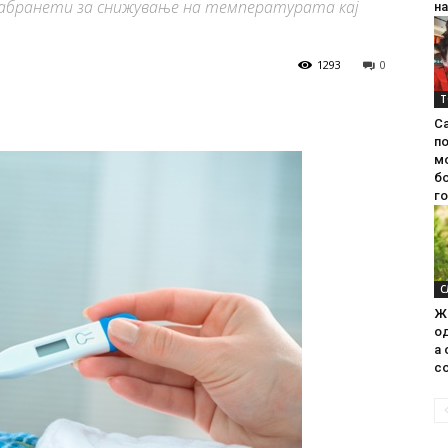
и забранети за снижување на температурата кај
на
1293
0
Т
С
п
м
б
г
С
Ж
од
а 
со