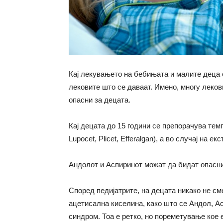
Кај лекувањето на бебињата и малите деца 
лековите што се даваат. Имено, многу леков
опасни за децата.
Кај децата до 15 години се препорачува те
Lupocet, Plicet, Efferalgan), а во случај на
Андолот и Аспиринот можат да бидат опасни
Според педијатрите, на децата никако не см
ацетисална киселина, како што се Андол, Ас
синдром. Тоа е ретко, но пореметување кое 