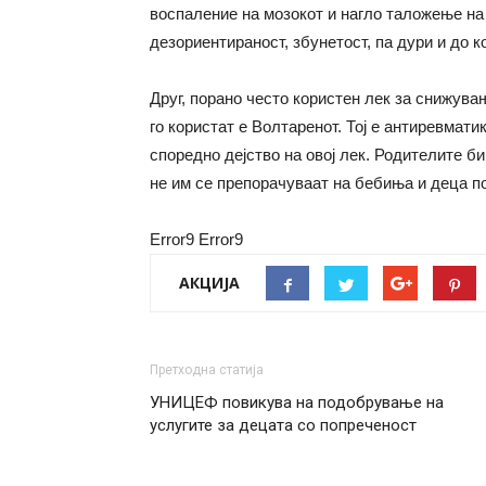
воспаление на мозокот и нагло таложење на
дезориентираност, збунетост, па дури и до к
Друг, порано често користен лек за снижува
го користат е Волтаренот. Тој е антиревмати
споредно дејство на овој лек. Родителите б
не им се препорачуваат на бебиња и деца п
Error9
Error9
АКЦИЈА
Претходна статија
УНИЦЕФ повикува на подобрување на
услугите за децата со попреченост