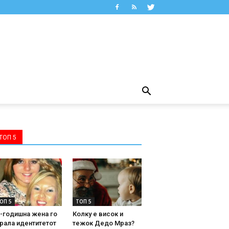
ТОП 5
ОП 5
ТОП 5
-годишна жена го
Колку е висок и
рала идентитетот
тежок Дедо Мраз?