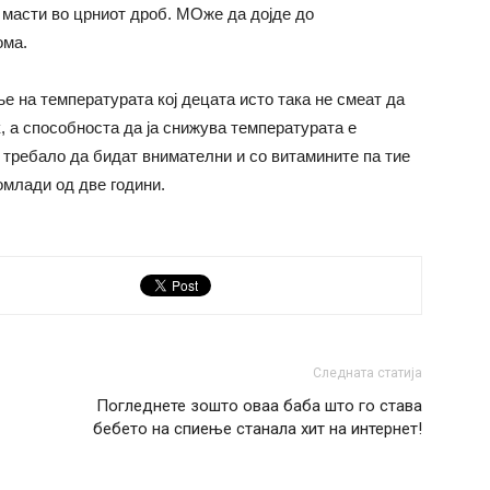
 масти во црниот дроб. МОже да дојде до
ома.
ње на температурата кој децата исто така не смеат да
к, а способноста да ја снижува температурата е
и требало да бидат внимателни и со витамините па тие
омлади од две години.
Следната статија
Погледнете зошто оваа баба што го става
бебето на спиење станала хит на интернет!