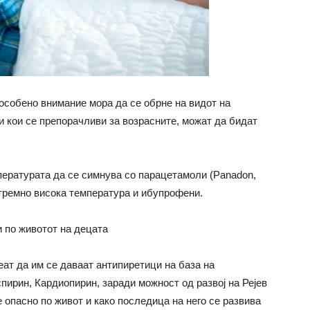
особено внимание мора да се обрне на видот на
и кои се препорачливи за возрасните, можат да бидат
мпературата да се симнува со парацетамоли (Panadon,
 екстремно висока температура и ибупрофени.
 по животот на децата
еат да им се даваат антипиретици на база на
пирин, Кардиопирин, заради можност од развој на Рејев
е опасно по живот и како последица на него се развива