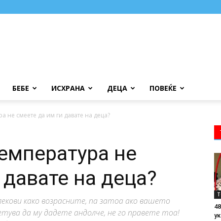
БЕБЕ
ИСХРАНА
ДЕЦА
ПОВЕЌЕ
а не смеете да им ги давате на деца?
температура не
 давате на деца?
Т
екови како возрасните, па затоа ако вашето
48
етува да му дадете андолче, не го правете тоа!
ук