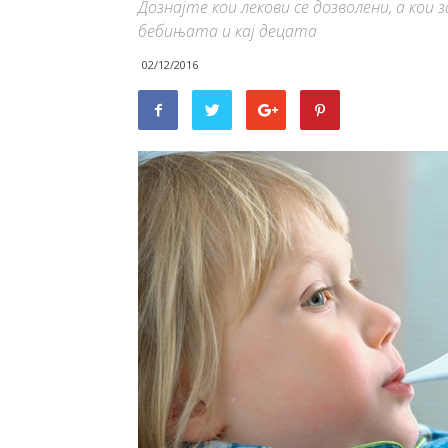
Дознајте кои лекови се дозволени, а ко
бебињата и кај децата
02/12/2016