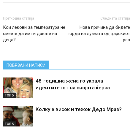
Претходна статија
Следната статија
Кои лекови за температура не
Нова причина да бидете
смеете да им ги давате на
горди на лузната од царскиот
деца?
рез
ПОВРЗАНИ НАПИСИ
48-годишна жена го украла
идентитетот на својата ќерка
ТОП 5
Колку е висок и тежок Дедо Мраз?
ТОП 5