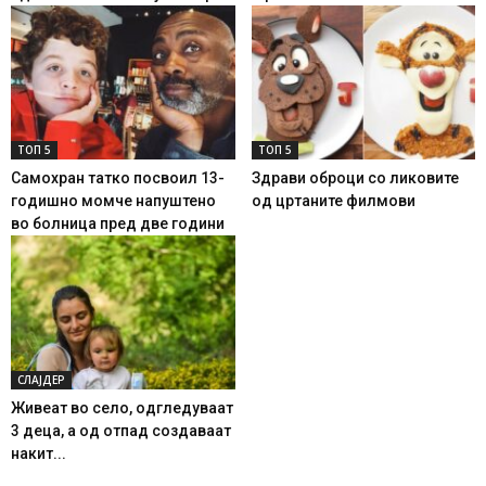
ТОП 5
ТОП 5
Самохран татко посвоил 13-
Здрави оброци со ликовите
годишно момче напуштено
од цртаните филмови
во болница пред две години
СЛАЈДЕР
Живеат во село, одгледуваат
3 деца, а од отпад создаваат
накит...