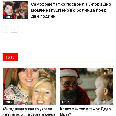
Самохран татко посвоил 13-годишно
момче напуштено во болница пред
две години
ТОП 5
ТОП 5
ТОП 5
ТОП 5
48-годишна жена го украла
Колку е висок и тежок Дедо
идентитетот на својата ќерка
Мраз?