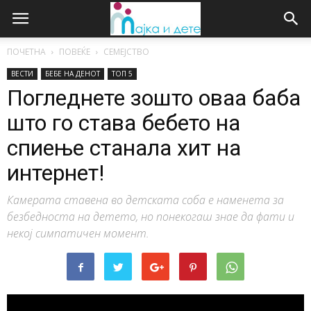
ПОЧЕТНА
ПОВЕЌЕ
СЕМЕЈСТВО
ВЕСТИ
БЕБЕ НА ДЕНОТ
ТОП 5
Погледнете зошто оваа баба
што го става бебето на
спиење станала хит на
интернет!
Камерата ставена во детската соба е наменета за
безбедноста на детето, но понекогаш знае да фати и
некој симпатичен момент.