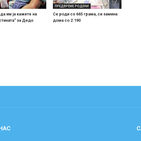
ПРЕДВРЕМЕ РОДЕНИ
 да им ја кажете на
Се роди со 665 грама, си замина
стината“ за Дедо
дома со 2.190
 НАС
С