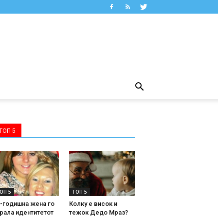
ТОП 5
ОП 5
ТОП 5
-годишна жена го
Колку е висок и
рала идентитетот
тежок Дедо Мраз?