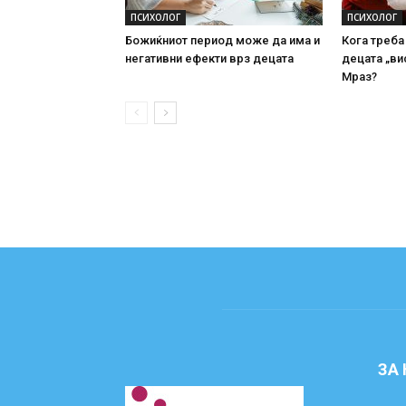
ПСИХОЛОГ
ПСИХОЛОГ
Божиќниот период може да има и
Кога треба
негативни ефекти врз децата
децата „ви
Мраз?
ЗА