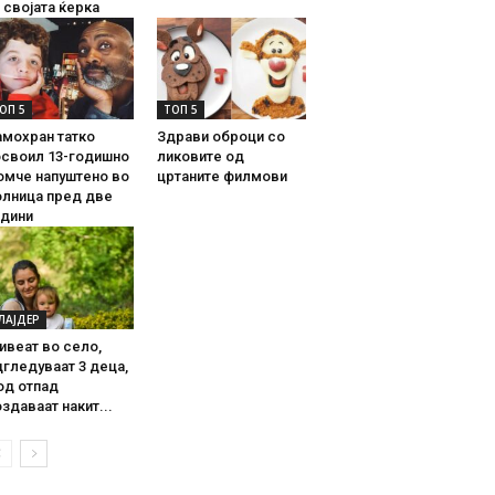
 својата ќерка
ОП 5
ТОП 5
амохран татко
Здрави оброци со
освоил 13-годишно
ликовите од
омче напуштено во
цртаните филмови
олница пред две
одини
ЛАЈДЕР
ивеат во село,
гледуваат 3 деца,
од отпад
здаваат накит...