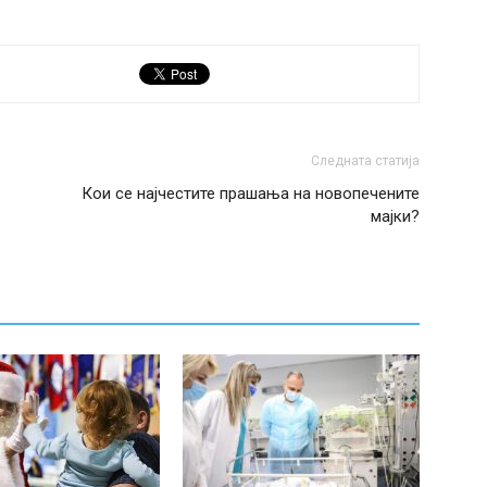
Следната статија
Кои се најчестите прашања на новопечените
мајки?