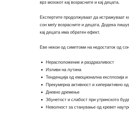
врз мозокот кај возрасните и кај децата.
Експертите продолжуваат да истражуваат к
сон меѓу возрасните и децата. Додека лишув
кај децата има обратен ефект.
Еве некои од симптоми на недостаток од сон
Нерасположение и раздразливост
Изливи на лутина
Тенденција од емоционална експлозија и 
Прекумерна активност и хиперактивно о
Дневно дремење
Збунетост и слабост при утринското бу
Неволност за станување од кревет наутр