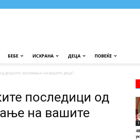
БЕБЕ
ИСХРАНА
ДЕЦА
ПОВЕЌЕ
 од доцното заспивање на вашите деца?
ките последици од
ање на вашите
Т
48
ук