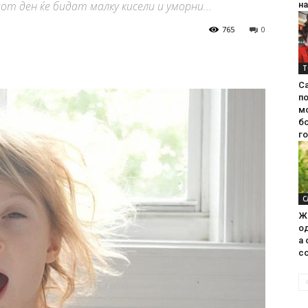
от ден ќе бидат малку кисели и уморни...
на
765
0
Т
С
п
м
б
г
С
Ж
од
а 
со