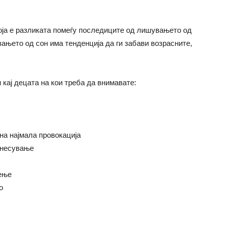
оја е разликата помеѓу последиците од лишувањето од
ањето од сон има тенденција да ги забави возрасните,
 кај децата на кои треба да внимавате:
на најмала провокација
днесување
дење
о