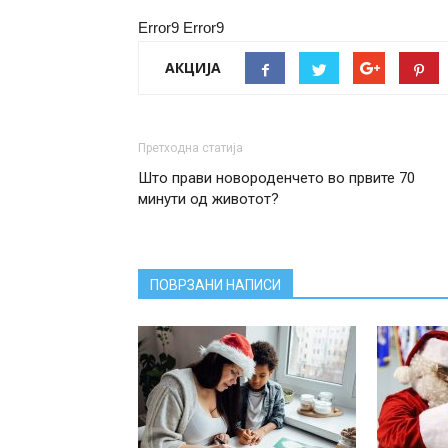
Error9
Error9
АКЦИЈА
Претходна статија
Што прави новороденчето во првите 70
минути од животот?
ПОВРЗАНИ НАПИСИ