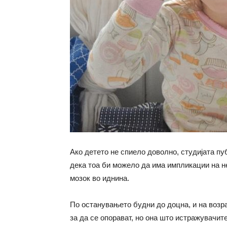
Ако детето не спиело доволно, студијата п
дека тоа би можело да има импликации на не
мозок во иднина.
По останувањето будни до доцна, и на возр
за да се опорават, но она што истражувачит