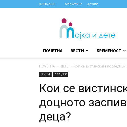
07/08/2026
Маркетинг
Архива
МАЈКА
И
ДЕТЕ
ПОЧЕТНА
ВЕСТИ
БРЕМЕНОСТ
ПОЧЕТНА
ДЕТЕ
Кои се вистинските последици
ВЕСТИ
СЛАЈДЕР
Кои се вистинс
доцното заспив
деца?