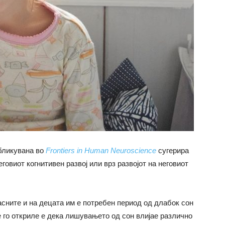
убликувана во
Frontiers in Human Neuroscience
сугерира
говиот когнитивен развој или врз развојот на неговиот
асните и на децата им е потребен период од длабок сон
е го откриле е дека лишувањето од сон влијае различно