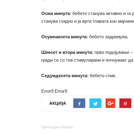
Осма минута:
бебето станува активно и ги 
станува гладно и ја врти главата кон мајчини
Осумнаесета минута:
бебето задремува.
Шеесет и втора минута:
прво подојување – 
гради се со тоа стимулирани и почнуваат да
Седумдесета минута:
бебето спие.
Error9
Error9
АКЦИЈА
Претходна статија