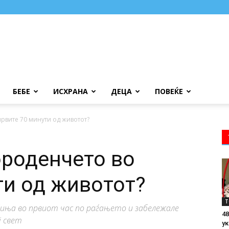
БЕБЕ
ИСХРАНА
ДЕЦА
ПОВЕЌЕ
рвите 70 минути од животот?
роденчето во
ти од животот?
Т
иња во првиот час по раѓањето и забележале
48
 свет
ук