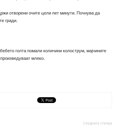
држи отворени очите цели пет минути. Почнува да
те гради.
бебето голта помали количини колострум, мајчините
 произведуваат млеко.
Следната статија