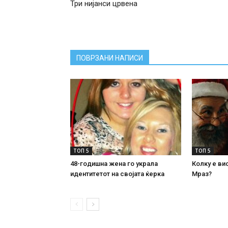
Три нијанси црвена
ПОВРЗАНИ НАПИСИ
ТОП 5
ТОП 5
48-годишна жена го украла
Колку е ви
идентитетот на својата ќерка
Мраз?