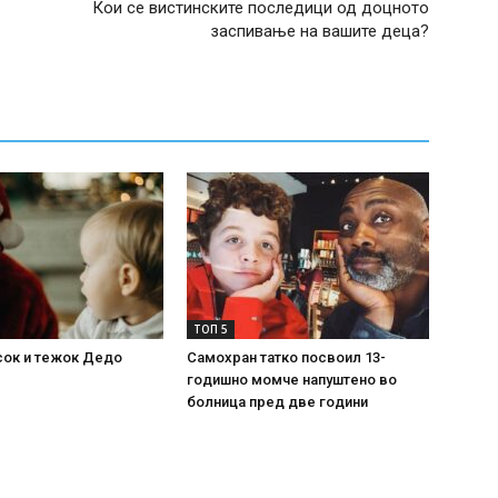
Кои се вистинските последици од доцното
заспивање на вашите деца?
ТОП 5
сок и тежок Дедо
Самохран татко посвоил 13-
годишно момче напуштено во
болница пред две години