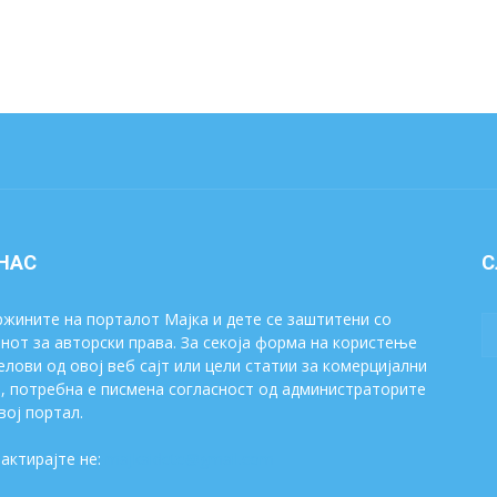
 НАС
С
жините на порталот Мајка и дете се заштитени со
нот за авторски права. За секоја форма на користење
елови од овој веб сајт или цели статии за комерцијални
, потребна е писмена согласност од администраторите
вој портал.
актирајте не:
majkaidete@gmail.com