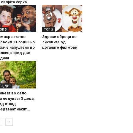
 својата ќерка
ОП 5
ТОП 5
амохран татко
Здрави оброци со
освоил 13-годишно
ликовите од
омче напуштено во
цртаните филмови
олница пред две
одини
ЛАЈДЕР
ивеат во село,
гледуваат 3 деца,
од отпад
здаваат накит...