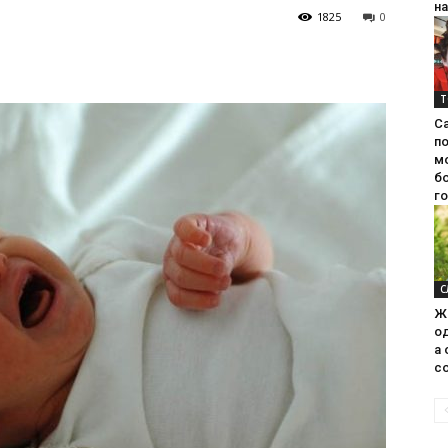
на
1825
0
Т
С
п
м
б
г
С
Ж
од
а 
со