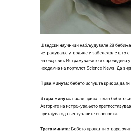
Шведски научници набљудувале 28 бебиња ч
истражување утврдиле и забележале што е о
на овој свет. Истражувањето е спроведено у
неодамна на порталот Science News. Да ѕир
Прва минута:
бебето испушта крик за да ги
Втора минута:
после првиот плач бебето се
Авторите на истражувањето претпоставуваат
притајува од евентуалните опасности.
Трета минута:
Бебето првпат ги отвара очите