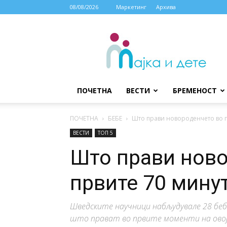
08/08/2026
Маркетинг
Архива
МАЈКА
И
ДЕТЕ
ПОЧЕТНА
ВЕСТИ
БРЕМЕНОСТ
ПОЧЕТНА
БЕБЕ
Што прави новороденчето во п
ВЕСТИ
ТОП 5
Што прави ново
првите 70 мину
Шведските научници набљудувале 28 беб
што прават во првите моменти на овој