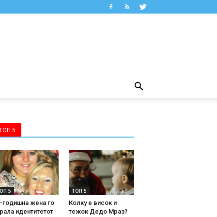
ТОП 5
ОП 5
ТОП 5
-годишна жена го
Колку е висок и
рала идентитетот
тежок Дедо Мраз?