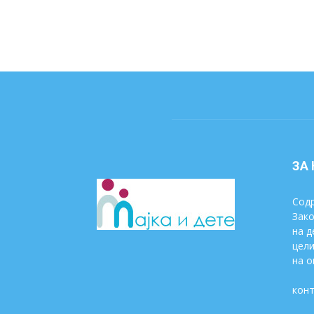
ЗА
Содр
Зако
на д
цели
на о
конт