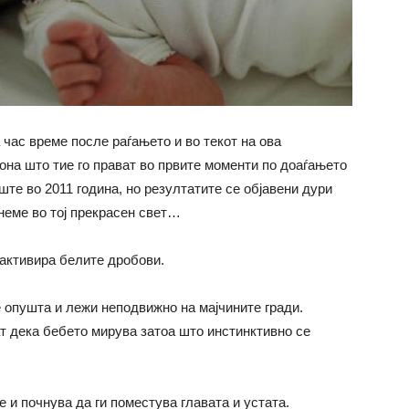
ас време после раѓањето и во текот на ова
на што тие го прават во првите моменти по доаѓањето
ште во 2011 година, но резултатите се објавени дури
неме во тој прекрасен свет…
 активира белите дробови.
 опушта и лежи неподвижно на мајчините гради.
 дека бебето мирува затоа што инстинктивно се
 и почнува да ги поместува главата и устата.