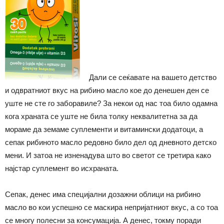
Дали се сеќавате на вашето детство
и одвратниот вкус на рибино масло кое до денешен ден се
уште не сте го заборавиле? За некои од нас тоа било одамна
кога храната се уште не била толку неквалитетна за да
мораме да земаме суплементи и витамински додатоци, а
сепак рибиното масло редовно било дел од дневното детско
мени. И затоа не изненадува што во светот се третира како
најстар суплемент во исхраната.
Сепак, денес има специјални дозажни облици на рибино
масло во кои успешно се маскира непријатниот вкус, а со тоа
се многу полесни за консумација. А денес, токму поради