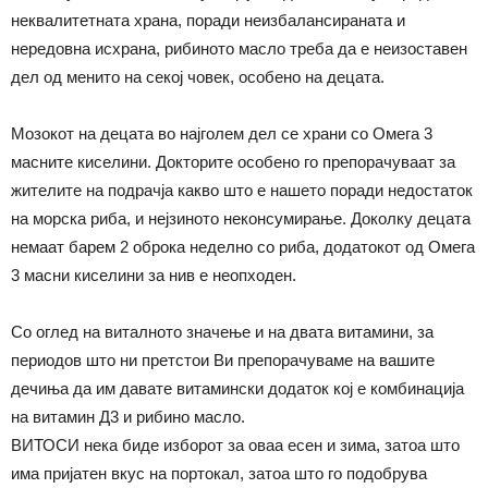
неквалитетната храна, поради неизбалансираната и
нередовна исхрана, рибиното масло треба да е неизоставен
дел од менито на секој човек, особено на децата.
Мозокот на децата во најголем дел се храни со Омега 3
масните киселини. Докторите особено го препорачуваат за
жителите на подрачја какво што е нашето поради недостаток
на морска риба, и нејзиното неконсумирање. Доколку децата
немаат барем 2 оброка неделно со риба, додатокот од Омега
3 масни киселини за нив е неопходен.
Со оглед на виталното значење и на двата витамини, за
периодов што ни претстои Ви препорачуваме на вашите
дечиња да им давате витамински додаток кој е комбинација
на витамин Д3 и рибино масло.
ВИТОСИ нека биде изборот за оваа есен и зима, затоа што
има пријатен вкус на портокал, затоа што го подобрува