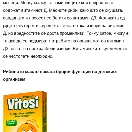
месеци. Многу малку се намирниците кои природно го
содржат витаминот Д. Масните риби, како што се скушата,
сардината и лососот се богати со витамин Д3. Жолчката од
јајцето, путерот и сирењето се исто така извори на витамин
Д, но вредностите се доста променливи. Токму затоа, многу е
тешко да се подмират потребите на организмот со витамин
Д3 по пат на прехранбени извори. Витаминските суплементи
се честопати неопходни.
Рибиното масло помага бројни функции во детскиот
организам