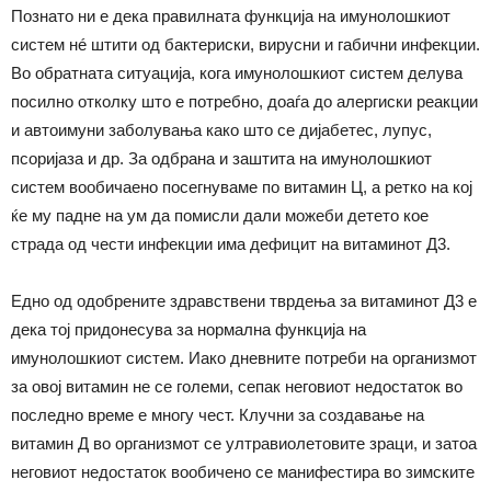
Познато ни е дека правилната функција на имунолошкиот
систем нé штити од бактериски, вирусни и габични инфекции.
Во обратната ситуација, кога имунолошкиот систем делува
посилно отколку што е потребно, доаѓа до алергиски реакции
и автоимуни заболувања како што се дијабетес, лупус,
псоријаза и др. За одбрана и заштита на имунолошкиот
систем вообичаено посегнуваме по витамин Ц, а ретко на кој
ќе му падне на ум да помисли дали можеби детето кое
страда од чести инфекции има дефицит на витаминот Д3.
Едно од одобрените здравствени тврдења за витаминот Д3 е
дека тој придонесува за нормална функција на
имунолошкиот систем. Иако дневните потреби на организмот
за овој витамин не се големи, сепак неговиот недостаток во
последно време е многу чест. Клучни за создавање на
витамин Д во организмот се ултравиолетовите зраци, и затоа
неговиот недостаток вообичено се манифестира во зимските