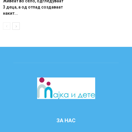
Живеат во село, одгледуваат
3 деца, а од отпад создаваат
накит...
ЗА НАС