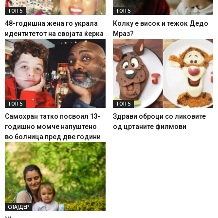
ТОП 5
ТОП 5
48-годишна жена го украла
Колку е висок и тежок Дедо
идентитетот на својата ќерка
Мраз?
ТОП 5
ТОП 5
Самохран татко посвоил 13-
Здрави оброци со ликовите
годишно момче напуштено
од цртаните филмови
во болница пред две години
СЛАЈДЕР