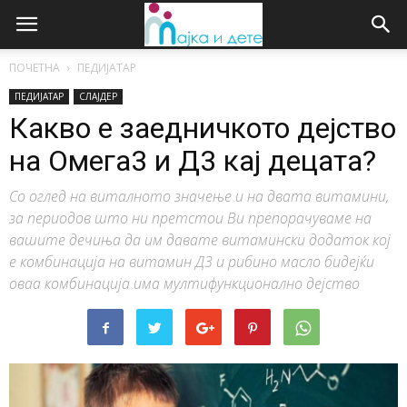
ПОЧЕТНА
ПЕДИЈАТАР
ПЕДИЈАТАР
СЛАЈДЕР
Какво е заедничкото дејство
на Омега3 и Д3 кај децата?
Со оглед на виталното значење и на двата витамини,
за периодов што ни претстои Ви препорачуваме на
вашите дечиња да им давате витамински додаток кој
е комбинација на витамин Д3 и рибино масло бидејќи
оваа комбинација има мултифункционално дејство