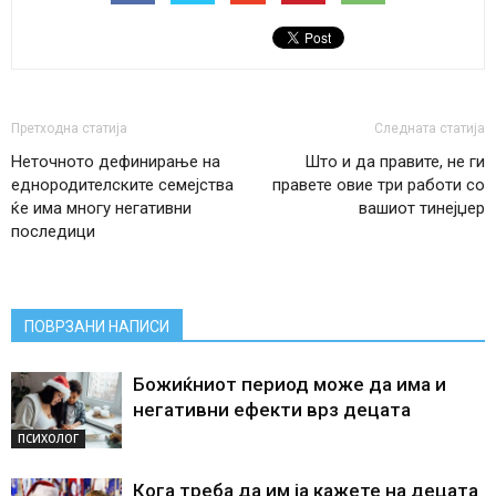
Претходна статија
Следната статија
Неточното дефинирање на
Што и да правите, не ги
еднородителските семејства
правете овие три работи со
ќе има многу негативни
вашиот тинејџер
последици
ПОВРЗАНИ НАПИСИ
Божиќниот период може да има и
негативни ефекти врз децата
ПСИХОЛОГ
Кога треба да им ја кажете на децата