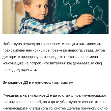
Наближува период во кој сончевите зраци и витаминските
прехрамбени намирници се повеќе ќе недостасуваат. Затоа
докторите препорачуваат поведете грижа за навремена
консумација на потребните витамини кај дечињата за овој
период од годината.
Витаминот Д3 и имунолошкиот систем
Функцијата на витаминот Д е да го стимулира имунолошкиот
систем кога е преслаб, но и да ги ублажува активностите на
имунолошките клетки кога тој систем делува премногу силно.