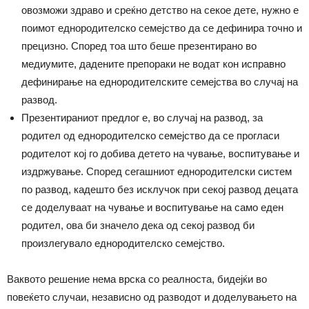
овозможи здраво и среќно детство на секое дете, нужно е
поимот еднородителско семејство да се дефинира точно и
прецизно. Според тоа што беше презентирано во
медиумите, дадените препораки не водат кон исправно
дефинирање на еднородителските семејства во случај на
развод.
Презентираниот предлог е, во случај на развод, за
родител од еднородителско семејство да се прогласи
родителот кој го добива детето на чување, воспитување и
издржување. Според сегашниот еднородителски систем
по развод, кадешто без исклучок при секој развод децата
се доделуваат на чување и воспитување на само еден
родител, ова би значело дека од секој развод би
произлегувало еднородителско семејство.
Ваквото решение нема врска со реалноста, бидејќи во
повеќето случаи, независно од разводот и доделувањето на