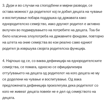
3. Дури и во случаи на спогодбени и мирни разводи, се
остава можност да родителот кој ги добил децата на чување
и воспитување побара поддршка од државата како
еднородителско семејство, иако другиот родител е активно
вклучен во подмирувањето на потребите на децата. Тоа би
било класична злоупотреба на државните фондови, повторно
на штета на оние семејства во кои реално само едниот
родител ја извршува својата родителска функција.
4. Најлошо од се, со ваква дефиниција на еднородителските
семејства, се помага, односно се официјализира
оттуѓувањето на децата од родителот на кого децата не му
се доделени на чување и воспитување. Од вака
предложената дефиниција произлегува дека родителот со
кого не живеат децата повеќе не е дел од семејството на
децата.