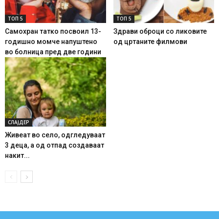
ТОП 5
ТОП 5
Самохран татко посвоил 13-
Здрави оброци со ликовите
годишно момче напуштено
од цртаните филмови
во болница пред две години
СЛАЈДЕР
Живеат во село, одгледуваат
3 деца, а од отпад создаваат
накит...