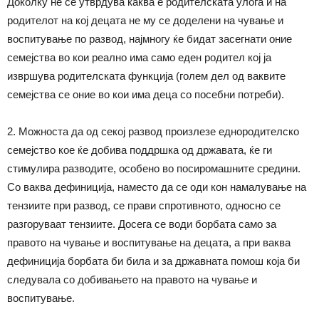
Доколку не се утврдува каква е родителската улога и на
родителот на кој децата не му се доделени на чување и
воспитување по развод, најмногу ќе бидат засегнати оние
семејства во кои реално има само еден родител кој ја
извршува родителската функција (голем дел од ваквите
семејства се оние во кои има деца со посебни потреби).
2. Можноста да од секој развод произлезе еднородителско
семејство кое ќе добива поддршка од државата, ќе ги
стимулира разводите, особено во посиромашните средини.
Со ваква дефиниција, наместо да се оди кон намалување на
тензиите при развод, се прави спротивното, односно се
разгоруваат тензиите. Досега се води борбата само за
правото на чување и воспитување на децата, а при ваква
дефиниција борбата би била и за државната помош која би
следувала со добивањето на правото на чување и
воспитување.