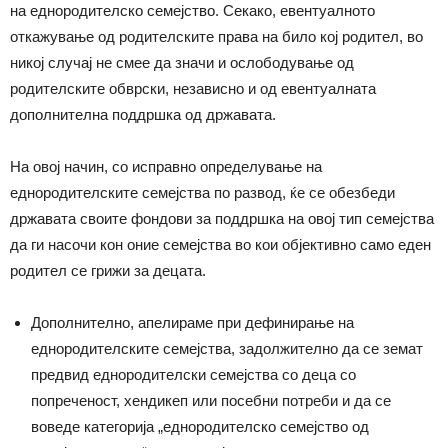
на еднородителско семејство. Секако, евентуалното
откажување од родителските права на било кој родител, во
никој случај не смее да значи и ослободување од
родителските обврски, независно и од евентуалната
дополнителна поддршка од државата.
На овој начин, со исправнo определување на
еднородителските семејства по развод, ќе се обезбеди
државата своите фондови за поддршка на овој тип семејства
да ги насочи кон оние семејства во кои објективно само еден
родител се грижи за децата.
Дополнително, апелираме при дефинирање на
еднородителските семејства, задолжително да се земат
предвид еднородителски семејства со деца со
попреченост, хендикеп или посебни потреби и да се
воведе категорија „еднородителско семејство од