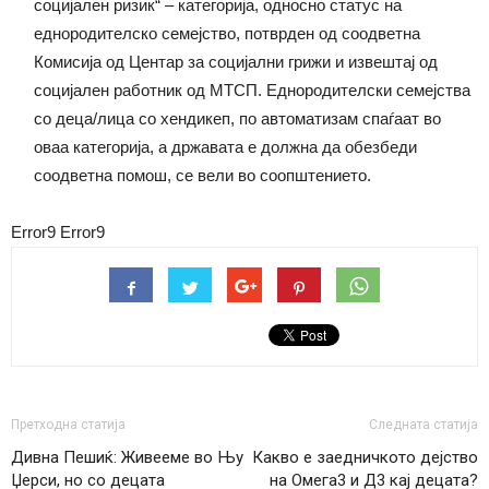
социјален ризик“ – категорија, односно статус на
еднородителско семејство, потврден од соодветна
Комисија од Центар за социјални грижи и извештај од
социјален работник од МТСП. Еднородителски семејства
со деца/лица со хендикеп, по автоматизам спаѓаат во
оваа категорија, а државата е должна да обезбеди
соодветна помош, се вели во соопштението.
Error9
Error9
Претходна статија
Следната статија
Дивна Пешиќ: Живееме во Њу
Какво е заедничкото дејство
Џерси, но со децата
на Омега3 и Д3 кај децата?