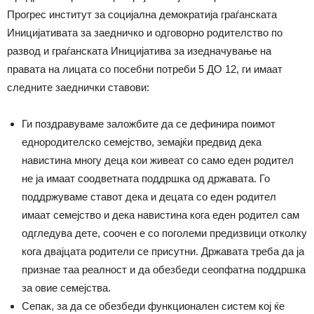
Прогрес институт за социјална демократија граѓанската
Иницијативата за заедничко и одговорно родителство по
развод и граѓанската Иницијатива за изедначување на
правата на лицата со посебни потреби 5 ДО 12, ги имаат
следните заеднички ставови:
Ги поздравуваме заложбите да се дефинира поимот
еднородителско семејство, земајќи предвид дека
навистина многу деца кои живеат со само еден родител
не ја имаат соодветната поддршка од државата. Го
поддржуваме ставот дека и децата со еден родител
имаат семејство и дека навистина кога еден родител сам
одгледува дете, соочен е со поголеми предизвици отколку
кога двајцата родители се присутни. Државата треба да ја
признае таа реалност и да обезбеди сеопфатна поддршка
за овие семејства.
Сепак, за да се обезбеди функционален систем кој ќе