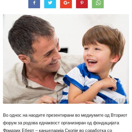
Во однос на наодите презентирани во медиумите од Вториот
форум за родова еднаквост организиран од фондацијата
Фридрих Еберт – канцеларија Скопје во соработка со