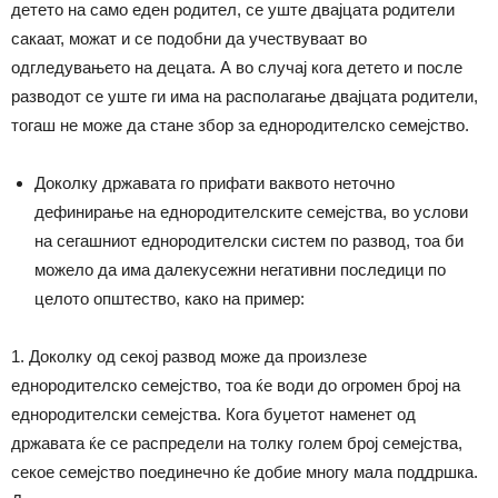
детето на само еден родител, се уште двајцата родители
сакаат, можат и се подобни да учествуваат во
одгледувањето на децата. А во случај кога детето и после
разводот се уште ги има на располагање двајцата родители,
тогаш не може да стане збор за еднородителско семејство.
Доколку државата го прифати ваквото неточно
дефинирање на еднородителските семејства, во услови
на сегашниот еднородителски систем по развод, тоа би
можело да има далекусежни негативни последици по
целото општество, како на пример:
1. Доколку од секој развод може да произлезе
еднородителско семејство, тоа ќе води до огромен број на
еднородителски семејства. Кога буџетот наменет од
државата ќе се распредели на толку голем број семејства,
секое семејство поединечно ќе добие многу мала поддршка.