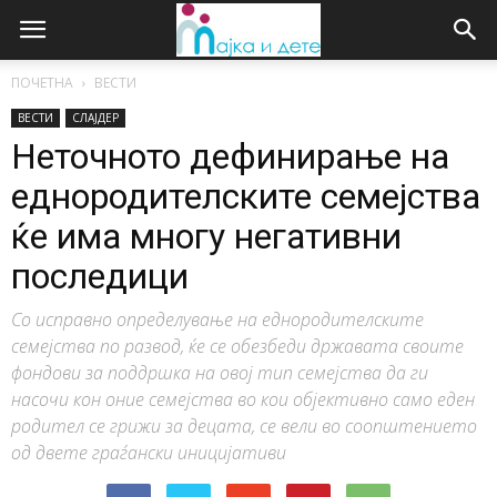
ПОЧЕТНА
ВЕСТИ
ВЕСТИ
СЛАЈДЕР
Неточното дефинирање на
еднородителските семејства
ќе има многу негативни
последици
Со исправнo определување на еднородителските
семејства по развод, ќе се обезбеди државата своите
фондови за поддршка на овој тип семејства да ги
насочи кон оние семејства во кои објективно само еден
родител се грижи за децата, се вели во соопштението
од двете граѓански иницијативи