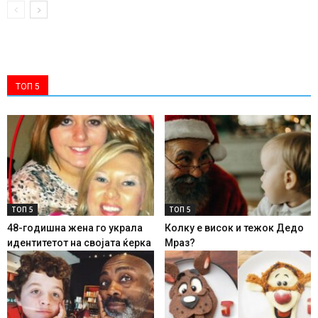
ТОП 5
ТОП 5
ТОП 5
48-годишна жена го украла
Колку е висок и тежок Дедо
идентитетот на својата ќерка
Мраз?