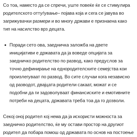
Со тоа, наместо да се спречи, уште повеќе ќе се стимулира
родителското оттуѓување– појава која и сега се јавува во
загрижувачки размери и во многу држави е признаена како
тип на насилство врз децата.
Поради сето ова, заедничка заложба на двете
иницијативи е државата да ја воведе опцијата за
заедничко родителство по развод, како предуслов за
точно дефинирање на еднородителските семејства кои
произлегуваат по развод. Во сите случаи кога независно
од разводот, двајцата родители сакаат, можат и се
подобни да ги задоволуваат финансиските и емотивните
потреби на децата, државата треба тоа да го дозволи.
Секој оној родител кој нема да ја искористи можноста за
заедничко родителство, ќе му остави простор на другиот
родител да побара помош од државата по основ на постоење