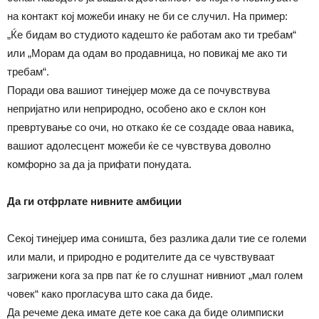
на контакт кој можеби инаку не би се случил. На пример:
„Ќе бидам во студиото кадешто ќе работам ако ти требам“
или „Морам да одам во продавница, но повикај ме ако ти
требам“.
Поради ова вашиот тинејџер може да се почувствува
непријатно или неприродно, особено ако е склон кон
превртување со очи, но откако ќе се создаде оваа навика,
вашиот адолесцент можеби ќе се чувствува доволно
комфорно за да ја прифати понудата.
Да ги отфрлате нивните амбиции
Секој тинејџер има соништа, без разлика дали тие се големи
или мали, и природно е родителите да се чувствуваат
загрижени кога за прв пат ќе го слушнат нивниот „мал голем
човек“ како прогласува што сака да биде.
Да речеме дека имате дете кое сака да биде олимписки