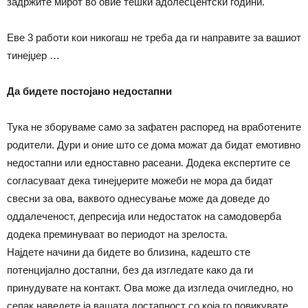
задржите мирот во овие тешки адолесцентски години.
Еве 3 работи кои никогаш не треба да ги направите за вашиот
тинејџер …
Да бидете постојано недостапни
Тука не зборуваме само за зафатен распоред на вработените
родители. Дури и оние што се дома можат да бидат емотивно
недостапни или едноставно расеани. Додека експертите се
согласуваат дека тинејџерите можеби не мора да бидат
свесни за ова, ваквото однесување може да доведе до
оддалеченост, депресија или недостаток на самодоверба
додека преминуваат во периодот на зрелоста.
Најдете начини да бидете во близина, кадешто сте
потенцијално достапни, без да изгледате како да ги
принудувате на контакт. Ова може да изгледа очигледно, но
сепак наведете ја вашата достапност со која го повикувате