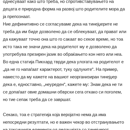
однесуваат како што треба, но спротивставувањето на
децата е природна форма на развој што родителите мора да
ја препознаат.
Ние дефинитивно се согласуваме дека на тинејџерите не
треба да им биде дозволено да се облекуваат, да прават или
да кажуваат точно она што го сакаат во секое време, но тоа
исто така не значи дека на родителот му е дозволено да
употребува презирен јазик во обраќањето кон него или неа.
Во една статија Пикхард тврди дека улогата на родителот е
„да не го напаѓаат карактерот, туку одлуките“. На пример,
наместо да му кажете на вашиот неорганизиран тинејџер
дека е, едноставно, „неуреден“, кажете му: Знам дека не ти
се допаѓаат овие домашни обврски сега откако си поголем,
но тие сепак треба да се завршат.
Секако, тоа е стратегија која веројатно нема да има
непосредни резултати, но е важен чекор во отстранувањето
на токсичните елементи од релацијата со тинејџерот.