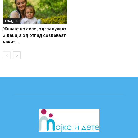
СЛАЈДЕР
Живеат во село, одгледуваат
3 деца, а од отпад создаваат
накит...