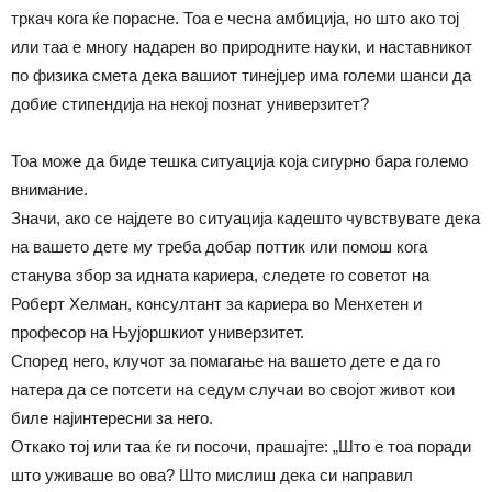
тркач кога ќе порасне. Тоа е чесна амбиција, но што ако тој
или таа е многу надарен во природните науки, и наставникот
по физика смета дека вашиот тинејџер има големи шанси да
добие стипендија на некој познат универзитет?
Тоа може да биде тешка ситуација која сигурно бара големо
внимание.
Значи, ако се најдете во ситуација кадешто чувствувате дека
на вашето дете му треба добар поттик или помош кога
станува збор за идната кариера, следете го советот на
Роберт Хелман, консултант за кариера во Менхетен и
професор на Њујоршкиот универзитет.
Според него, клучот за помагање на вашето дете е да го
натера да се потсети на седум случаи во својот живот кои
биле најинтересни за него.
Откако тој или таа ќе ги посочи, прашајте: „Што е тоа поради
што уживаше во ова? Што мислиш дека си направил