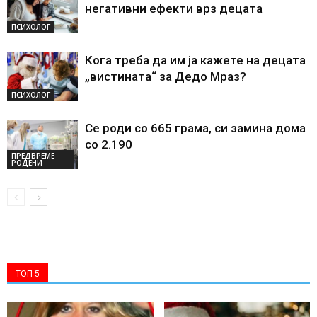
негативни ефекти врз децата
ПСИХОЛОГ
Кога треба да им ја кажете на децата
„вистината“ за Дедо Мраз?
ПСИХОЛОГ
Се роди со 665 грама, си замина дома
со 2.190
ПРЕДВРЕМЕ
РОДЕНИ
ТОП 5