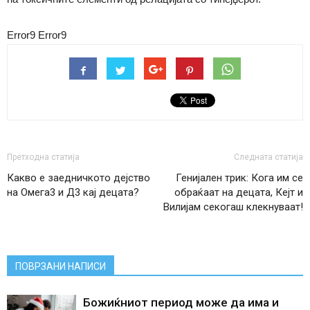
Error9
Error9
Претходна статија
Следната статија
Какво е заедничкото дејство
Генијален трик: Кога им се
на Омега3 и Д3 кај децата?
обраќаат на децата, Кејт и
Вилијам секогаш клекнуваат!
ПОВРЗАНИ НАПИСИ
Божиќниот период може да има и