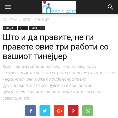
ПОЧЕТНА
ДЕТЕ
ТИНЕЈЏЕР
СЛАЈДЕР
ДЕТЕ
ТИНЕЈЏЕР
Што и да правите, не ги
правете овие три работи со
вашиот тинејџер
Кога станува збор за подигање на тинејџер, со
сигурност може да се каже дека ништо не е нужно лесно
- всушност, ова може да биде едноставно
фрустрирачко! Ако ова чувство е она што го
чувствувате во моментов, тогаш имаме неколку
совети за вас,