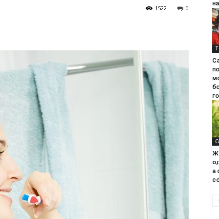
на
1522
0
Т
С
п
м
б
г
С
Ж
од
а 
со