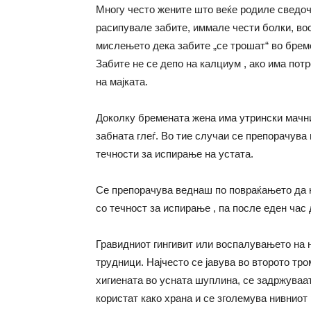
Многу често жените што веќе родиле сведоч
расипувале забите, иммале чести болки, вос
мислењето дека забите „се трошат“ во брем
Забите не се депо на калциум , ако има пот
на мајката.
Доколку бремената жена има утрински мачни
забната глеѓ. Во тие случаи се препорачува
течности за испирање на устата.
Се препорачува веднаш по повраќањето да не
со течност за испирање , па после еден час д
Гравидниот гингивит или воспалувањето на н
трудници. Најчесто се јавува во второто тр
хигиената во усната шуплина, се задржуваат
користат како храна и се зголемува нивниот 