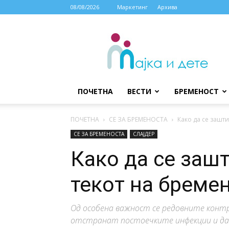
08/08/2026
Маркетинг
Архива
МАЈКА
И
ДЕТЕ
ПОЧЕТНА
ВЕСТИ
БРЕМЕНОСТ
ПОЧЕТНА
СЕ ЗА БРЕМЕНОСТА
Како да се зашти
СЕ ЗА БРЕМЕНОСТА
СЛАЈДЕР
Како да се зашт
текот на бреме
Од особена важност се редовните контр
отстранат постоечките инфекции и да 