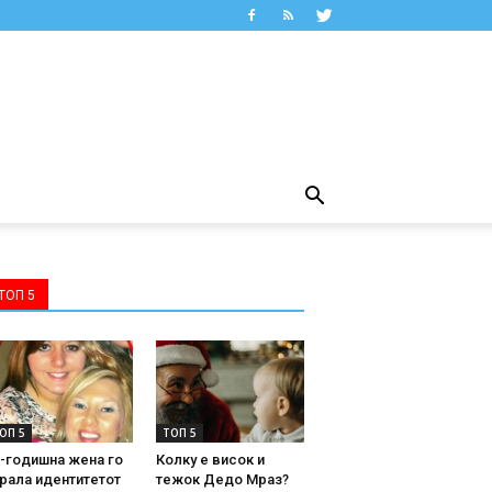
ТОП 5
ОП 5
ТОП 5
-годишна жена го
Колку е висок и
рала идентитетот
тежок Дедо Мраз?