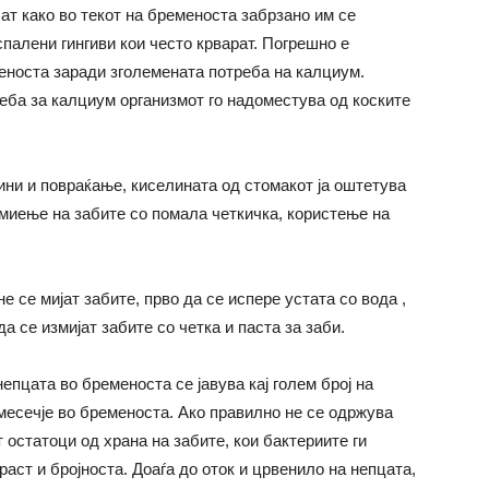
ат како во текот на бременоста забрзано им се
палени гингиви кои често крварат. Погрешно е
еноста заради зголемената потреба на калциум.
реба за калциум организмот го надоместува од коските
ни и повраќање, киселината од стомакот ја оштетува
 миење на забите со помала четкичка, користење на
 се мијат забите, прво да се испере устата со вода ,
а се измијат забите со четка и паста за заби.
епцата во бременоста се јавува кај голем број на
омесечје во бременоста. Ако правилно не се одржува
 остатоци од храна на забите, кои бактериите ги
раст и бројноста. Доаѓа до оток и црвенило на непцата,