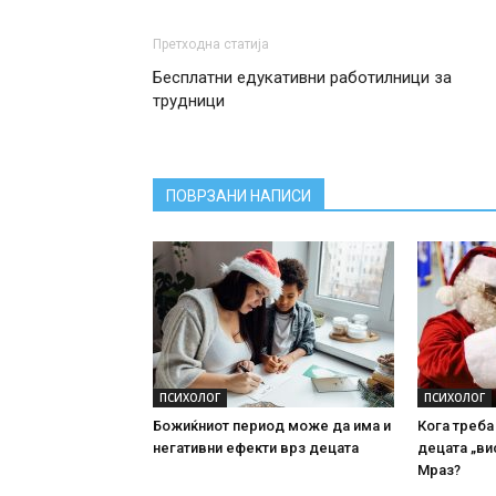
Претходна статија
Бесплатни едукативни работилници за
трудници
ПОВРЗАНИ НАПИСИ
ПСИХОЛОГ
ПСИХОЛОГ
Божиќниот период може да има и
Кога треба
негативни ефекти врз децата
децата „ви
Мраз?