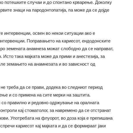
 во потешките случаи и до спонтано крварење. Доколку
првите знаци на пародонтопатија, па може да се дојде
 интервенции, освен во некои ситуации ако е
интервенции. Поправањето на кариесот, ендодонските
бро земената анамнеза можат слободно да се направат,
. Исто така мајката може да прими и анестезија, за
сле земањето на анамнезата и во зависност од
не треба да се прави, додека во следниот период
ење и со примена на сите мерки на заштита.
и со правилно и редовно одржување на оралната
онтроли кај стоматолог, за навремено да се отстранат
ови. Употребата на флуорот, во доза која е препишана
 спречи кариесот кај мајката и да се формираат јаки