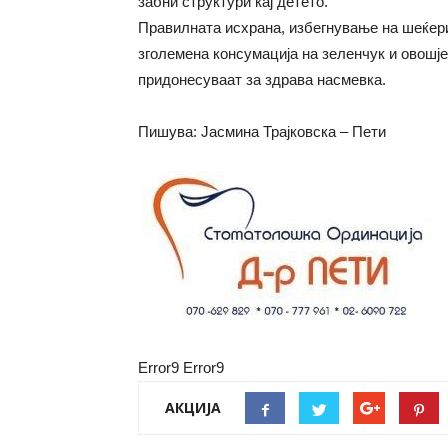
забни структури кај детето.
Правилната исхрана, избегнување на шеќери
зголемена консумација на зеленчук и овошје
придонесуваат за здрава насмевка.
Пишува: Јасмина Трајковска – Пети
Error9
Error9
АКЦИЈА