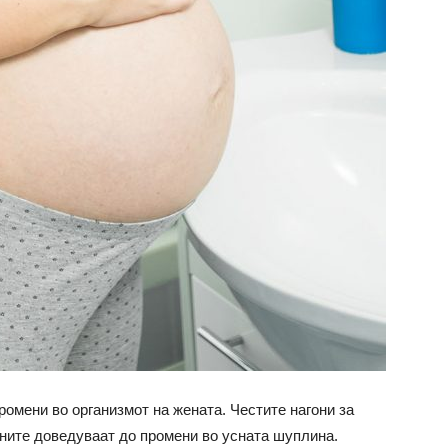
ромени во организмот на жената. Честите нагони за
ните доведуваат до промени во усната шуплина.