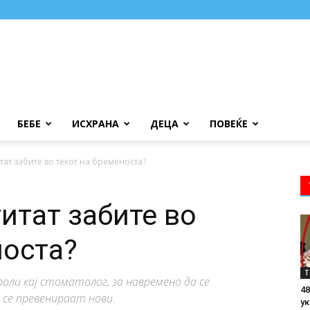
БЕБЕ
ИСХРАНА
ДЕЦА
ПОВЕЌЕ
тат забите во текот на бременоста?
итат забите во
носта?
Т
оли кај стоматолог, за навремено да се
48
се превенираат нови.
ук