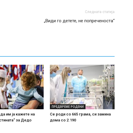
Следната статија
„Види го детете, не попреченоста“
ПРЕДВРЕМЕ РОДЕНИ
 да им ја кажете на
Се роди со 665 грама, си замина
стината“ за Дедо
дома со 2.190