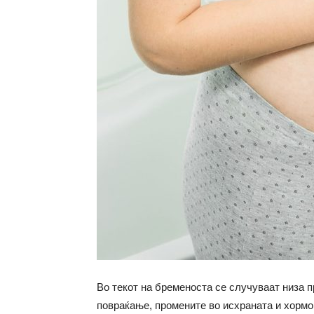
Во текот на бременоста се случуваат низа п
повраќање, промените во исхраната и хормо