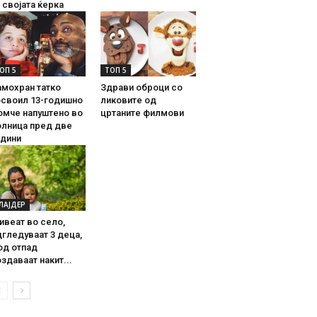
 својата ќерка
ОП 5
ТОП 5
амохран татко
Здрави оброци со
освоил 13-годишно
ликовите од
омче напуштено во
цртаните филмови
олница пред две
одини
ЛАЈДЕР
ивеат во село,
гледуваат 3 деца,
од отпад
здаваат накит...