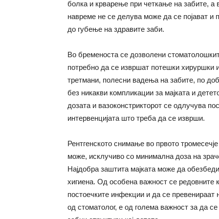
болка и крварење при четкање на забите, а
навреме не се делува може да се појават и 
до губење на здравите заби.
Во бременоста се дозволени стоматолошките
потребно да се извршат потешки хируршки 
третмани, полесни вадења на забите, по до
без никакви компликации за мајката и детето
дозата и вазоконстрикторот се одлучува по
интервенцијата што треба да се изврши.
Рентгенското снимање во првото тромесечје 
може, исклучиво со минимална доза на зрач
Најдобра заштита мајката може да обезбед
хигиена. Од особена важност се редовните к
постоечките инфекции и да се превенираат н
од стоматолог, е од голема важност за да се