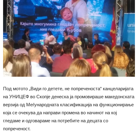
Под мотото „Види го детете, не попреченоста“ канцеларијата
на УНИЦЕФ во Скопје денеска ја промовираше македонската
верзија од Меѓународната класификација на функционирање
која се очекува да направи промена во начинот на кој
гледаме и одговараме на потребите на децата со
попреченост.