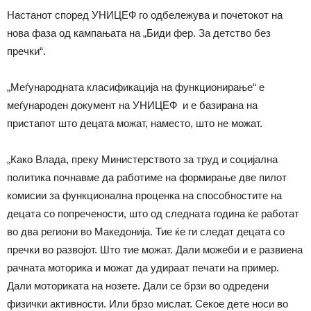
Настанот според УНИЦЕФ го одбележува и почетокот на
нова фаза од кампањата на „Биди фер. За детство без
пречки“.
„Меѓународната класификација на функционирање“ е
меѓународен документ на УНИЦЕФ и е базирана на
пристапот што децата можат, наместо, што не можат.
„Како Влада, преку Министерството за труд и социјална
политика почнавме да работиме на формирање две пилот
комисии за функционална проценка на способностите на
децата со попречености, што од следната година ќе работат
во два региони во Македонија. Тие ќе ги следат децата со
пречки во развојот. Што тие можат. Дали можеби и е развиена
рачната моторика и можат да удираат печати на пример.
Дали моториката на нозете. Дали се брзи во одредени
физички активности. Или брзо мислат. Секое дете носи во