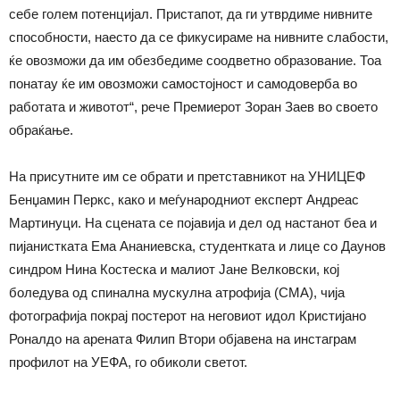
себе голем потенцијал. Пристапот, да ги утврдиме нивните
способности, наесто да се фикусираме на нивните слабости,
ќе овозможи да им обезбедиме соодветно образование. Тоа
понатау ќе им овозможи самостојност и самодоверба во
работата и животот“, рече Премиерот Зоран Заев во своето
обраќање.
На присутните им се обрати и претставникот на УНИЦЕФ
Бенџамин Перкс, како и меѓународниот експерт Андреас
Мартинуци. На сцената се појавија и дел од настанот беа и
пијанистката Ема Ананиевска, студентката и лице со Даунов
синдром Нина Костеска и малиот Јане Велковски, кој
боледува од спинална мускулна атрофија (СМА), чија
фотографија покрај постерот на неговиот идол Кристијано
Роналдо на арената Филип Втори објавена на инстаграм
профилот на УЕФА, го обиколи светот.