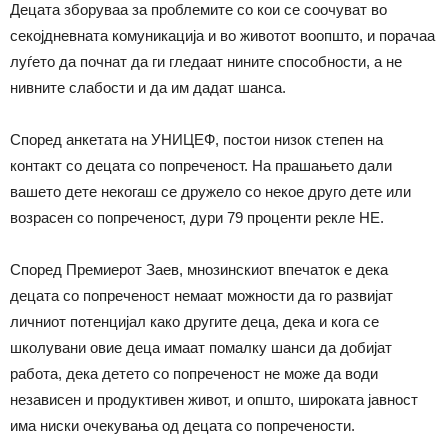
Децата зборуваа за проблемите со кои се соочуват во
секојдневната комуникација и во животот воопшто, и порачаа
луѓето да почнат да ги гледаат нините способности, а не
нивните слабости и да им дадат шанса.
Според анкетата на УНИЦЕФ, постои низок степен на
контакт со децата со попреченост. На прашањето дали
вашето дете некогаш се дружело со некое друго дете или
возрасен со попреченост, дури 79 проценти рекле НЕ.
Според Премиерот Заев, мнозинскиот впечаток е дека
децата со попреченост немаат можности да го развијат
личниот потенцијал како другите деца, дека и кога се
школувани овие деца имаат помалку шанси да добијат
работа, дека детето со попреченост не може да води
независен и продуктивен живот, и општо, широката јавност
има ниски очекувања од децата со попречености.