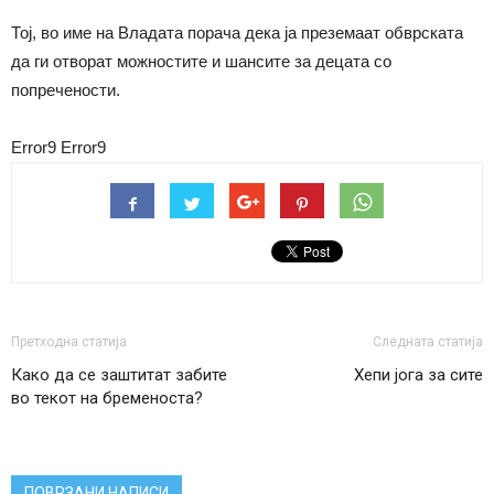
Тој, во име на Владата порача дека ја преземаат обврската
да ги отворат можностите и шансите за децата со
попречености.
Error9
Error9
Претходна статија
Следната статија
Како да се заштитат забите
Хепи јога за сите
во текот на бременоста?
ПОВРЗАНИ НАПИСИ