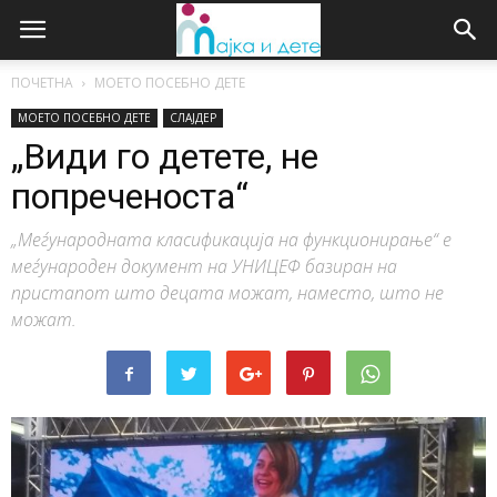
ПОЧЕТНА
МОЕТО ПОСЕБНО ДЕТЕ
МОЕТО ПОСЕБНО ДЕТЕ
СЛАЈДЕР
„Види го детете, не
попреченоста“
„Меѓународната класификација на функционирање“ е
меѓународен документ на УНИЦЕФ базиран на
пристапот што децата можат, наместо, што не
можат.