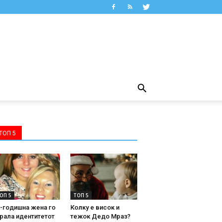
ТОП 5
ОП 5
ТОП 5
-годишна жена го
Колку е висок и
рала идентитетот
тежок Дедо Мраз?