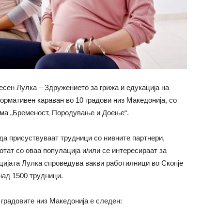
есен Лулка – Здружението за грижа и едукација на
ормативен караван во 10 градови низ Македонија, со
ма „Бременост, Породување и Доење“.
да присуствуваат трудници со нивните партнери,
тат со оваа популација и/или се интересираат за
ацијата Лулка спроведува вакви работилници во Скопје
 над 1500 трудници.
градовите низ Македонија е следен: