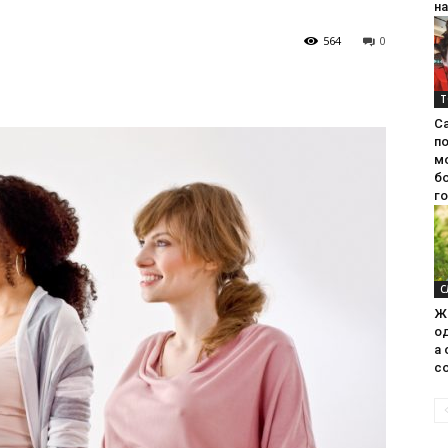
на
564
0
Т
С
п
м
б
г
С
Ж
од
а 
со