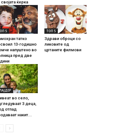
 својата ќерка
ОП 5
ТОП 5
амохран татко
Здрави оброци со
освоил 13-годишно
ликовите од
омче напуштено во
цртаните филмови
олница пред две
одини
ЛАЈДЕР
ивеат во село,
гледуваат 3 деца,
од отпад
здаваат накит...