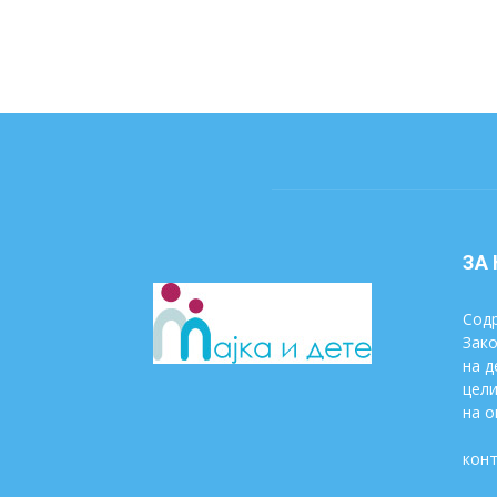
ЗА
Содр
Зако
на д
цели
на о
конт