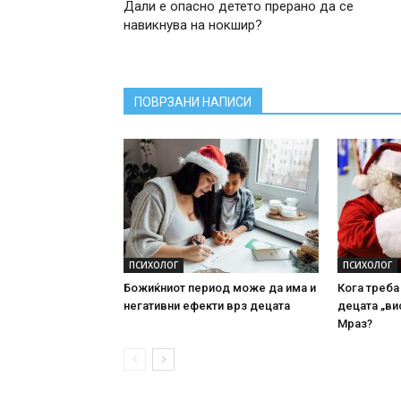
Дали е опасно детето прерано да се
навикнува на нокшир?
ПОВРЗАНИ НАПИСИ
ПСИХОЛОГ
ПСИХОЛОГ
Божиќниот период може да има и
Кога треба
негативни ефекти врз децата
децата „ви
Мраз?