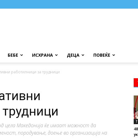
БЕБЕ
ИСХРАНА
ДЕЦА
ПОВЕЌЕ
тивни работилници за трудници
ативни
 трудници
Т
д цела Македонија ќе имаат можност да
48
ност, породување, доење во организација на
ук