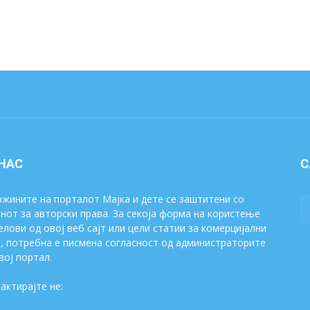
 НАС
С
жините на порталот Мајка и дете се заштитени со
нот за авторски права. За секоја форма на користење
елови од овој веб сајт или цели статии за комерцијални
, потребна е писмена согласност од администраторите
вој портал.
актирајте не:
majkaidete@gmail.com