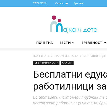
07/08/2026
Маркетинг
Архива
МАЈКА
И
ДЕТЕ
ПОЧЕТНА
ВЕСТИ
БРЕМЕНОСТ
ПОЧЕТНА
СЕ ЗА БРЕМЕНОСТА
Бесплатни едука
СЕ ЗА БРЕМЕНОСТА
СЛАЈДЕР
Бесплатни едук
работилници за
Во септември и октомври трудниците о
посетуваат работилници на тема: Бреме