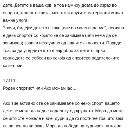
дете. Детето е ваша крв, а тоа најмноу доаѓа до израз во
спортот, кадешто крвта, месото и другите материјали играат
важна улога.
Значи, бидејќи детето е како „вие во мало издание“, логично
е дека спортот со којшто ќе се занимава (или нема да се
занимава) зависи исклучиво од вашите склоности. Поради
тоа, за да утврдите што е најдобро за детето, прво
пронајдете се себеси во некоја од спортско-родителските
категории.
ТИП 1:
Роден спортист или Ако можам јас…
Ако вие активно сте се занимавале со некој спорт, вашето
дете не може да падне подалеку од крушата. Мора да може
сѐ што сте можеле и вие, дури и да го постигне тоа што вам
не ви пошло на рака. Мора да победи на турнирот на кој ве