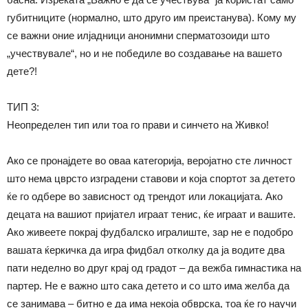
губитниците (нормално, што друго им преистанува). Кому му
се важни оние илјадници анонимни сперматозоиди што
„учествувале“, но и не победиле во создавање на вашето
дете?!
ТИП 3:
Неопределен тип или тоа го прави и синчето на Живко!
Ако се пронајдете во оваа категорија, веројатно сте личност
што нема цврсто изградени ставови и која спортот за детето
ќе го одбере во зависност од трендот или локацијата. Ако
децата на вашиот пријател играат тенис, ќе играат и вашите.
Ако живеете покрај фудбалско игралиште, зар не е подобро
вашата ќеркичка да игра фидбал отколку да ја водите два
пати неделно во друг крај од градот – да вежба гимнастика на
партер. Не е важно што сака детето и со што има желба да
се занимава – битно е да има некоја обврска, тоа ќе го научи