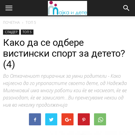
ПОЧЕТНА
ТОП 5
СЛАЈДЕР
ТОП 5
Како да се одбере
вистински спорт за детето?
(4)
Во Откачениот прирачник за умни родители - Како
најлесно да го упропастите своето дете, од Надежда
Миленковиќ има многу работи кои ќе ве насмеат, ќе ве
разонодат, ќе ве замислат...Ви пренесуваме некои од
нив во неколку продолженија