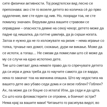
сите физички активности. Тој роидтелски вид лесно се
препознава: ако сте го возеле детето во количка сѐ до прво
одделение, вие сте еден од нив. Но, пооради тоа, не сте
помалку значаен. Верувам дека вашите стравови се
оправдани – опасноста демне на секој чекор; детето може да
падне од нишалка, да голтне џамлија, да ја скрши ногата.
Затоа е нужно да не го изложувате на ризик – нема играње со
топка, трчање низ домот, скокање, дури ни викање. Може да
се испоти, а тогаш… Не смеам да помислам што сѐ може да
му се случи на едно испотено дете.
Тие што сметаат дека немате право да го спречувате детето
да си игра и дека треба да го научите самото да се варди,
нека го закачат тоа на мачкина опашка. Што му недостига на
вашето дете ако убаво седи дома и си везе гоблен? Гоблен?
Ах, па може да се боцне со иглата! Или, да седи и да црта.
Со што кога фломастерите се отровни, а боичкит остри?
Нема крај за вашите маки! Читањето го расипува видот, во