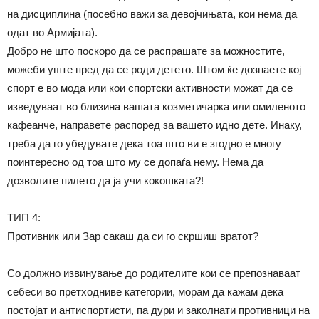
на дисциплина (посебно важи за девојчињата, кои нема да
одат во Армијата).
Добро не што поскоро да се распрашате за можностите,
можеби уште пред да се роди детето. Штом ќе дознаете кој
спорт е во мода или кои спортски активности можат да се
изведуваат во близина вашата козметичарка или омиленото
кафеанче, направете распоред за вашето идно дете. Инаку,
треба да го убедувате дека тоа што ви е згодно е многу
поинтересно од тоа што му се допаѓа нему. Нема да
дозволите пилето да ја учи кокошката?!
ТИП 4:
Противник или Зар сакаш да си го скршиш вратот?
Со должно извинување до родителите кои се препознаваат
себеси во претходниве категории, морам да кажам дека
постојат и антиспортисти, па дури и заколнати противници на