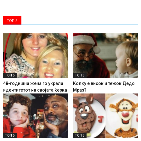
ТОП 5
ТОП 5
ТОП 5
48-годишна жена го украла
Колку е висок и тежок Дедо
идентитетот на својата ќерка
Мраз?
ТОП 5
ТОП 5