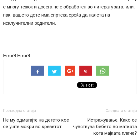
е многу тежок и досега не е обработен во литературата, или,
пак, вашето дете има спртска среќа да налета на
исклучителни родители.
Error9
Error9
Претходна статија
Следната статија
Не му одмагајте на детето кое
Истражување: Како се
се уште мокри во креветот
чувствува бебето во матката
кога мајката плаче?