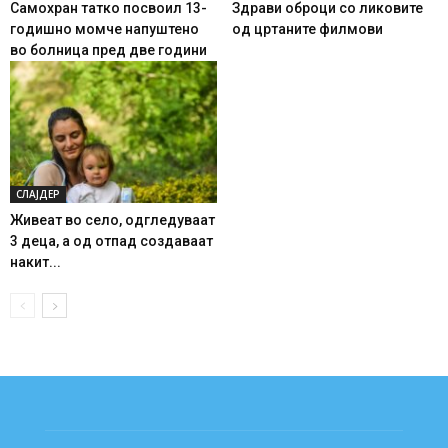
Самохран татко посвоил 13-
Здрави оброци со ликовите
годишно момче напуштено
од цртаните филмови
во болница пред две години
СЛАЈДЕР
Живеат во село, одгледуваат
3 деца, а од отпад создаваат
накит...