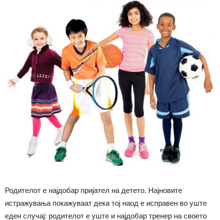
Родителот е најдобар пријател на детето. Најновите
истражувања покажуваат дека тој наод е исправен во уште
еден случај: родителот е уште и најдобар тренер на своето