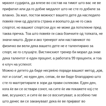
мразел судијата, да влезе во состав на тимот што вас не ве
прифатил или да го добие медалот што не сте го добиле за
влакно. За жал, постои можност вашето дете да наследило
повеќе гени од другата страна и воопшто да не го сака
спортот, но вашиот спортски дух не може да потклекне пред
таква пречка. Тоа што повеќе ги сака боичките од топката, не
значи ништо. Дури и ако тренерот или наставникот по
физичко ви вели дека вашето дете не е талентирано за
спорт, не го слушајте. Вистинскиот тренер би морал да знае
дека талентот е еден процент, а работата 99 проценти, и тоа
е клуч на успехот.
Можно е детето да биде несреќно поради вашиот метод „крв,
пот и солзи“, но еден ден, сепак, ќе ви биде благодарно што
сте го малтретирале в зори да прави склекови. Еден ден,
кога ќе ви се оствари сонот, на сите ќе им покажете кој сте
вие, всушност, и сите ќе ви се восхитуваат, а особено тие
што денес ви се закануваат дека ќе ве пријават во