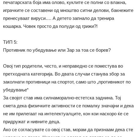
печатарската боја има олово, куклите се полни со влакна,
играчките се составени од мноштво ситни делови, бакнежите
пренесуваат вируси…. А детето запнало да тренира
кошарка. Човек просто да полуди од грижи?!
ТИП 5:
Противник по убедување или Зар за тоа се борев?
Овој тип родители, често, и неправедно се поместува во
претходната категорија. Во двата случаи станува збор за
заколнати противници на спортот, само што „противникот по
убедување“
За својот став има силнаморално-естетска заднина. Тој
смета дека физичките активности се помалку значајни и дека
не им прилегаат на интелектуалците, кон кои наскоро ќе се
придружат и нивните деца.
Ако се согласувате со овој став, морам да признаам дека сте