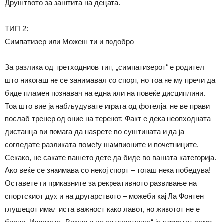
Друштвото за заштита на децата.
ТИП 2:
Симпатизер или Можеш ти и подобро
За разлика од претходниов тип, „симпатизерот“ е родител
што никогаш не се занимавал со спорт, но тоа не му пречи да
биде пламен познавач на една или на повеќе дисциплини.
Тоа што вие ја набљудувате играта од фотелја, не ве прави
послаб тренер од оние на теренот. Факт е дека неопходната
дистанца ви помага да наѕрете во суштината и да ја
согледате разликата помеѓу шампионите и почетниците.
Секако, не сакате вашето дете да биде во вашата категорија.
Ако веќе се знаимава со некој спорт – тогаш нека победува!
Оставете ги приказните за рекреативното развивање на
спортскиот дух и на другарството – можеби кај Ла Фонтен
глушецот имал иста важност како лавот, но животот не е
басна. Изреката „Важно е да се учествува“ ја користат само