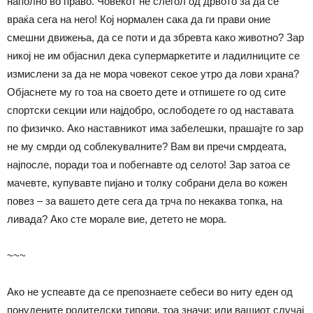
наполно во право. Човекот не слегол од дрвото за да се
враќа сега на него! Кој нормален сака да ги прави оние
смешни движења, да се поти и да збревта како животно? Зар
никој не им објаснил дека супермаркетите и ладилниците се
измислени за да не мора човекот секое утро да лови храна?
Објаснете му го тоа на своето дете и отпишете го од сите
спортски секции или најдобро, ослободете го од наставата
по физичко. Ако наставникот има забелешки, прашајте го зар
не му смрди од соблекувалните? Вам ви пречи смрдеата,
најпосле, поради тоа и побегнавте од селото! Зар затоа се
мачевте, купувавте пијано и толку собрани дела во кожен
повез – за вашето дете сега да трча по некаква топка, на
ливада? Ако сте морале вие, детето не мора.
~~~
Ако не успеавте да се препознаете себеси во ниту еден од
понудените родителски типови, тоа значи: или вашиот случај