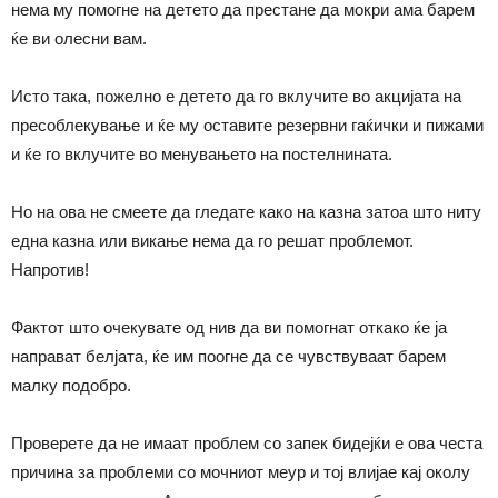
нема му помогне на детето да престане да мокри ама барем
ќе ви олесни вам.
Исто така, пожелно е детето да го вклучите во акцијата на
пресоблекување и ќе му оставите резервни гаќички и пижами
и ќе го вклучите во менувањето на постелнината.
Но на ова не смеете да гледате како на казна затоа што ниту
една казна или викање нема да го решат проблемот.
Напротив!
Фактот што очекувате од нив да ви помогнат откако ќе ја
направат белјата, ќе им поогне да се чувствуваат барем
малку подобро.
Проверете да не имаат проблем со запек бидејќи е ова честа
причина за проблеми со мочниот меур и тој влијае кај околу