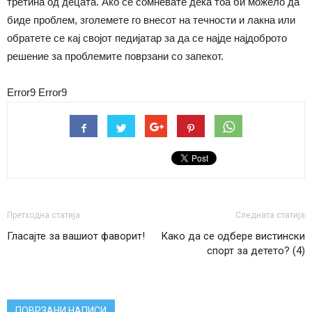
третина од децата. Ако се сомневате дека тоа би можело да
биде проблем, зголемете го внесот на течности и лакна или
обратете се кај својот педијатар за да се најде најдоброто
решение за проблемите поврзани со запекот.
Error9
Error9
Претходна статија
Следната статија
Гласајте за вашиот фаворит!
Како да се одбере вистински
спорт за детето? (4)
ПОВРЗАНИ НАПИСИ