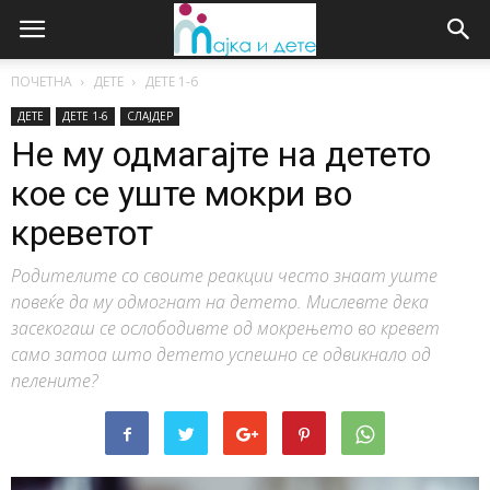
ПОЧЕТНА
ДЕТЕ
ДЕTE 1-6
ДЕТЕ
ДЕTE 1-6
СЛАЈДЕР
Не му одмагајте на детето
кое се уште мокри во
креветот
Родителите со своите реакции често знаат уште
повеќе да му одмогнат на детето. Мислевте дека
засекогаш се ослободивте од мокрењето во кревет
само затоа што детето успешно се одвикнало од
пелените?