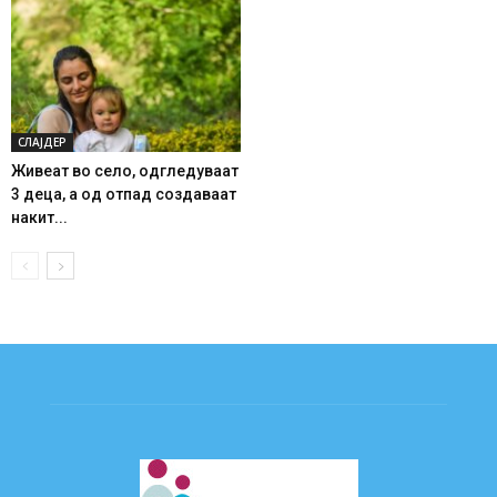
СЛАЈДЕР
Живеат во село, одгледуваат
3 деца, а од отпад создаваат
накит...