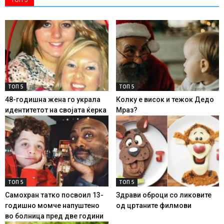
ТОП 5
ТОП 5
48-годишна жена го украла
Колку е висок и тежок Дедо
идентитетот на својата ќерка
Мраз?
ТОП 5
ТОП 5
Самохран татко посвоил 13-
Здрави оброци со ликовите
годишно момче напуштено
од цртаните филмови
во болница пред две години