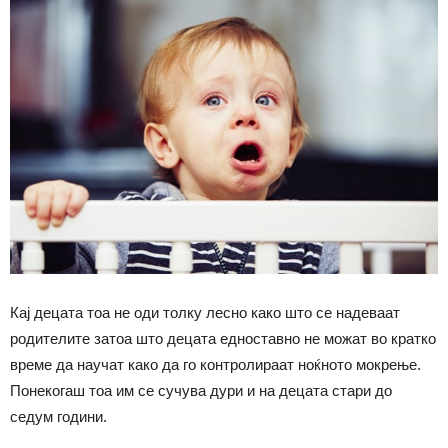
Кај децата тоа не оди толку лесно како што се надеваат
родителите затоа што децата едноставно не можат во кратко
време да научат како да го контролираат ноќното мокрење.
Понекогаш тоа им се сучува дури и на децата стари до
седум години.