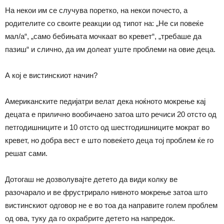
На некои им се случува поретко, на некои почесто, а
родителите со своите реакции од типот на: „Не си повеќе
мал/а“, „само бебињата мочкаат во кревет“, „требаше да
пазиш“ и слично, да им долеат уште проблеми на овие деца.
А кој е вистинскиот начин?
Американските педијатри велат дека ноќното мокрење кај
децата е прилично вообичаено затоа што речиси 20 отсто од
петгодишниците и 10 отсто од шестгодишниците мократ во
кревет, но добра вест е што повеќето деца тој проблем ќе го
решат сами.
Дотогаш не дозволувајте детето да види колку ве
разочарало и ве фрустрирало нивното мокрење затоа што
вистинскиот одговор не е во тоа да направите голем проблем
од ова, туку да го охрабрите детето на напредок.