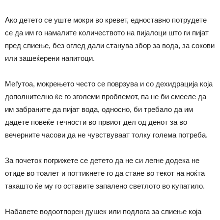
Ако детето се уште мокри во кревет, едноставно потрудете
се да им го намалите количеството на пијалоци што ги пијат
пред спиење, без оглед дали станува збор за вода, за сокови
или зашеќерени напитоци.
Меѓутоа, мокрењето често се поврзува и со дехидрација која
дополнително ќе го зголеми проблемот, па не би смееле да
им забраните да пијат вода, односно, би требало да им
дадете повеќе течности во првиот дел од денот за во
вечерните часови да не чувствуваат толку голема потреба.
За почеток погрижете се детето да не си легне додека не
отиде во тоалет и поттикнете го да стане во текот на ноќта
такашто ќе му го оставите запалено светлото во купатило.
Набавете водоотпорен душек или подлога за спиење која