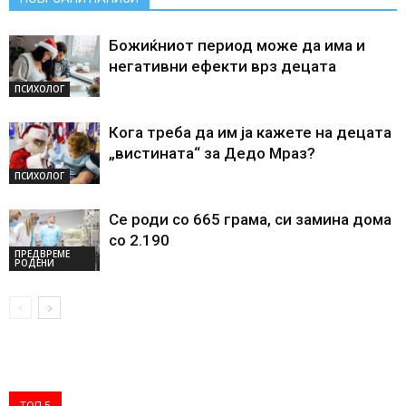
Божиќниот период може да има и
негативни ефекти врз децата
ПСИХОЛОГ
Кога треба да им ја кажете на децата
„вистината“ за Дедо Мраз?
ПСИХОЛОГ
Се роди со 665 грама, си замина дома
со 2.190
ПРЕДВРЕМЕ
РОДЕНИ
ТОП 5