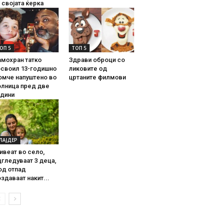
 својата ќерка
ОП 5
ТОП 5
амохран татко
Здрави оброци со
освоил 13-годишно
ликовите од
омче напуштено во
цртаните филмови
олница пред две
одини
ЛАЈДЕР
ивеат во село,
гледуваат 3 деца,
од отпад
здаваат накит...