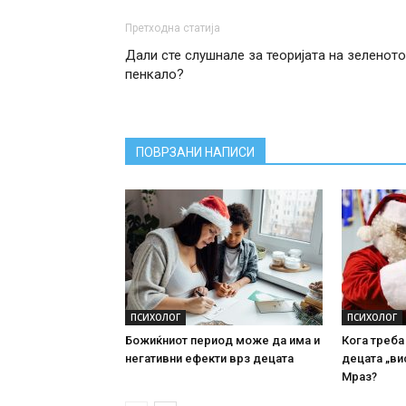
Претходна статија
Дали сте слушнале за теоријата на зеленото
пенкало?
ПОВРЗАНИ НАПИСИ
ПСИХОЛОГ
ПСИХОЛОГ
Божиќниот период може да има и
Кога треба
негативни ефекти врз децата
децата „ви
Мраз?