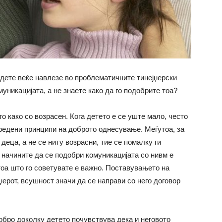
дете веќе навлезе во проблематичните тинејџерски
уникацијата, а не знаете како да го подобрите тоа?
о како со возрасен. Кога детето е се уште мало, често
дредени принципи на доброто однесување. Меѓутоа, за
 деца, а не се ниту возрасни, тие се помалку ги
 начините да се подобри комуникацијата со нивм е
тоа што го советувате е важно. Поставувањето на
џерот, всушност значи да се направи со него договор
бро доколку детето почувствува дека и неговото