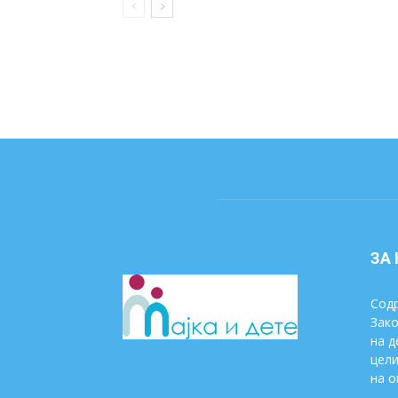
ЗА
Содр
Зако
на д
цели
на о