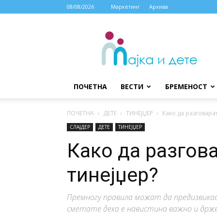
08/08/2026
Маркетинг
Архива
МАЈКА
И
ДЕТЕ
ПОЧЕТНА
ВЕСТИ
БРЕМЕНОСТ
ПОЧЕТНА
ДЕТЕ
ТИНЕЈЏЕР
Како да разговара
СЛАЈДЕР
ДЕТЕ
ТИНЕЈЏЕР
Како да разгов
тинејџер?
Премногу правила можат да предизвикаа
сметате дека е навистина важно и држе