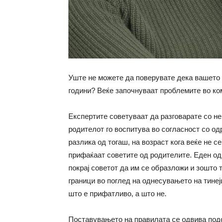
Уште не можете да поверувате дека вашето 
години? Веќе започнуваат проблемите во ком
Експертите советуваат да разговарате со нег
родителот го воспитува во согласност со о
разлика од тогаш, на возраст кога веќе не се
прифаќаат советите од родителите. Еден од
покрај советот да им се образложи и зошто 
граници во поглед на однесувањето на тинеј
што е прифатливо, а што не.
Поставувањето на правилата се одвива подо