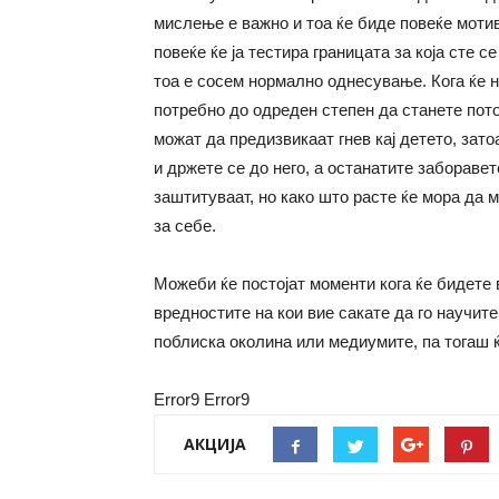
мислење е важно и тоа ќе биде повеќе мотив
повеќе ќе ја тестира границата за која сте с
тоа е сосем нормално однесување. Кога ќе н
потребно до одреден степен да станете пот
можат да предизвикаат гнев кај детето, зат
и држете се до него, а останатите заборавет
заштитуваат, но како што расте ќе мора да 
за себе.
Можеби ќе постојат моменти кога ќе бидете
вредностите на кои вие сакате да го научит
поблиска околина или медиумите, па тогаш ќ
Error9
Error9
АКЦИЈА