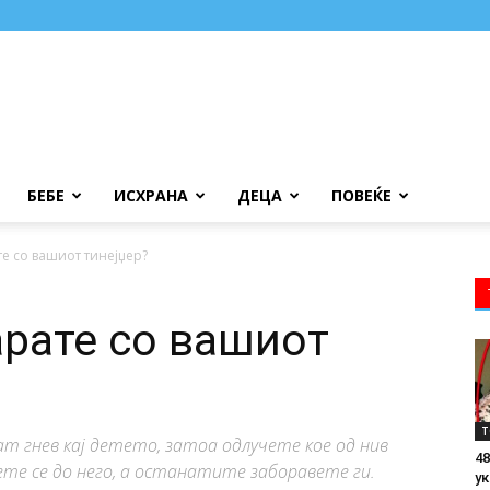
БЕБЕ
ИСХРАНА
ДЕЦА
ПОВЕЌЕ
те со вашиот тинејџер?
арате со вашиот
Т
т гнев кај детето, затоа одлучете кое од нив
48
те се до него, а останатите заборавете ги.
ук