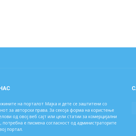
 НАС
С
жините на порталот Мајка и дете се заштитени со
нот за авторски права. За секоја форма на користење
елови од овој веб сајт или цели статии за комерцијални
, потребна е писмена согласност од администраторите
вој портал.