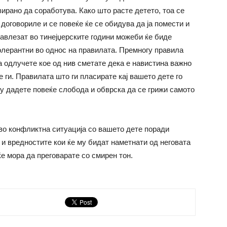
ирано да соработува. Како што расте детето, тоа се
е договориле и се повеќе ќе се обидува да ја помести и
авлезат во тинејџерските години можеби ќе биде
олерантни во однос на правилата. Премногу правила
оа одлучете кое од нив сметате дека е навистина важно
е ги. Правилата што ги пласирате кај вашето дете го
му дадете повеќе слобода и обврска да се грижи самото
 во конфликтна ситуација со вашето дете поради
е и вредностите кои ќе му бидат наметнати од неговата
е мора да преговарате со смирен тон.