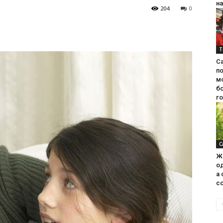
на
204
0
Т
С
п
м
б
г
С
Ж
од
а 
со