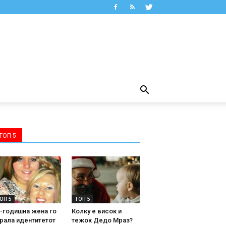
ТОП 5
ОП 5
ТОП 5
-годишна жена го
Колку е висок и
рала идентитетот
тежок Дедо Мраз?