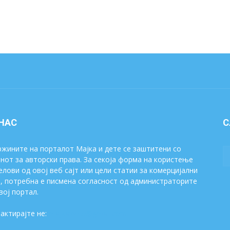
 НАС
С
жините на порталот Мајка и дете се заштитени со
нот за авторски права. За секоја форма на користење
елови од овој веб сајт или цели статии за комерцијални
, потребна е писмена согласност од администраторите
вој портал.
актирајте не:
majkaidete@gmail.com