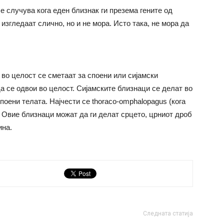
е случува кога еден близнак ги презема гените од
 изгледаат слично, но и не мора. Исто така, не мора да
 во целост се сметаат за споени или сијамски
да се одвои во целост. Сијамските близнаци се делат во
споени телата. Најчести се thoraco-omphalopagus (кога
. Овие близнаци можат да ги делат срцето, црниот дроб
ина.
Следната статија