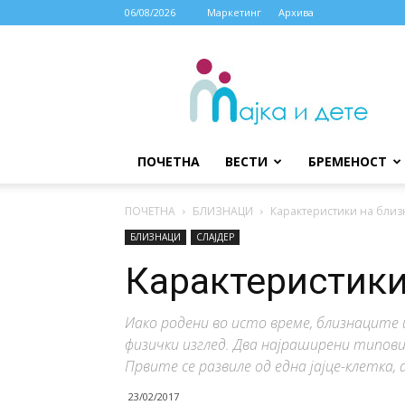
06/08/2026
Маркетинг
Архива
МАЈКА
И
ДЕТЕ
ПОЧЕТНА
ВЕСТИ
БРЕМЕНОСТ
ПОЧЕТНА
БЛИЗНАЦИ
Карактеристики на близ
БЛИЗНАЦИ
СЛАЈДЕР
Карактеристики
Иако родени во исто време, близнаците 
физички изглед. Два најраширени типови
Првите се развиле од една јајце-клетка, 
23/02/2017