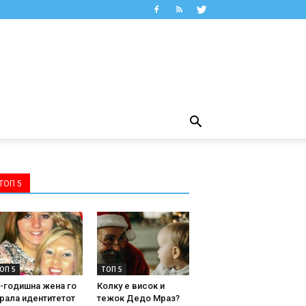
ТОП 5
ОП 5
ТОП 5
-годишна жена го
Колку е висок и
рала идентитетот
тежок Дедо Мраз?