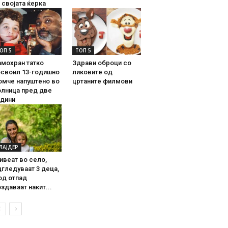
 својата ќерка
ОП 5
ТОП 5
амохран татко
Здрави оброци со
освоил 13-годишно
ликовите од
омче напуштено во
цртаните филмови
олница пред две
одини
ЛАЈДЕР
ивеат во село,
гледуваат 3 деца,
од отпад
здаваат накит...