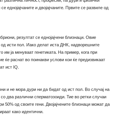
ат различна личност, професии, па дури и физички
се еднојајчаните и двојајчаните. Првите се развиле од
мбриони, резултат се еднојајчени близнаци. Овие
е од исти пол. Иако делат иста ДНК, надворешните
то им ја менуваат генетиката. На пример, кога при
тие ќе раснат во поинакви услови кои ќе предизвикаат
ат ист IQ.
ни и не мора дури ни да бидат од ист пол. Во случај на
и со два различни сперматозоиди. Тие во ретки случаи
ри 50% од своите гени. Двојајчените близнаци можат да
ираат како идентични.