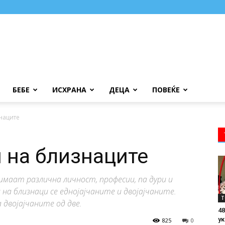
БЕБЕ
ИСХРАНА
ДЕЦА
ПОВЕЌЕ
наците
 на близнаците
имаат различна личност, професии, па дури и
 на близнаци се еднојајчаните и двојајчаните.
Т
а двојајчаните од две.
48
ук
825
0