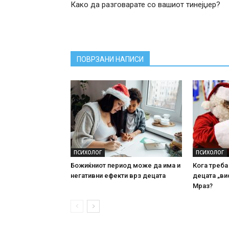
Како да разговарате со вашиот тинејџер?
ПОВРЗАНИ НАПИСИ
ПСИХОЛОГ
ПСИХОЛОГ
Божиќниот период може да има и
Кога треба
негативни ефекти врз децата
децата „ви
Мраз?