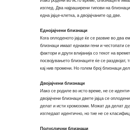
Иако родени во исто време, близнаците има
изглед. Два најраширени типови на близнаци 
една јајце-клетка, а двојајчаните од две.
Еднојајчени близнаци
Кога оплоденото јајце ќе се развие во два е
близнаци имаат еднакви гени и честопати с
фактори и други влијанија со текот на време
посвојувањето близнаците ќе се раздвојат, 
кај нив промени. Но голем број близнаци дел
Двојајчени близнаци
Иако се родиле во исто време, не се идентич
двојајчени близнаци двете јајца се оплоден
делат и исти хромозоми. Можат да делат ду
изгледаат идентично, но тие не се класифиц
Полуслични близнаци