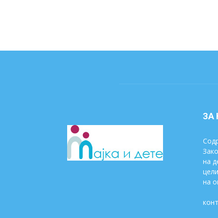
ЗА
Содр
Зако
на д
цели
на о
конт