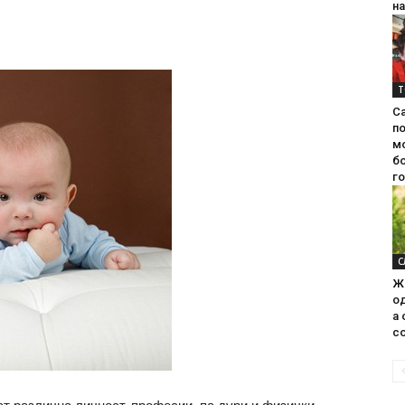
на
Т
С
п
м
б
г
С
Ж
од
а 
со