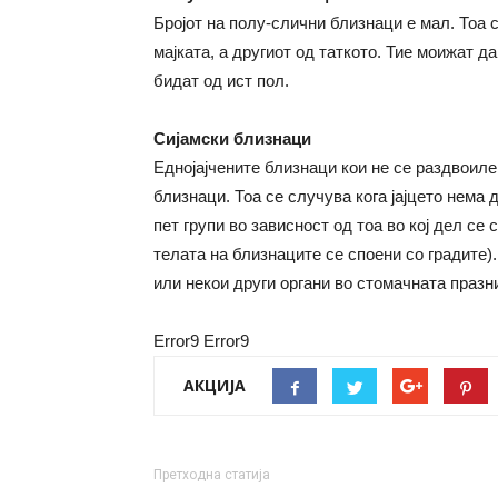
Бројот на полу-слични близнаци е мал. Тоа с
мајката, а другиот од таткото. Тие моижат да
бидат од ист пол.
Сијамски близнаци
Еднојајчените близнаци кои не се раздвоиле
близнаци. Тоа се случува кога јајцето нема 
пет групи во зависност од тоа во кој дел се 
телата на близнаците се споени со градите)
или некои други органи во стомачната празн
Error9
Error9
АКЦИЈА
Претходна статија