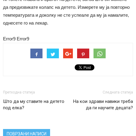
да предизвикате колапс на детето. Измерете му ја повторно
температурата и доколку не сте успеале да му ја намалите,
однесете го на лекар.
Error9
Error9
Претходна статија
Следната статија
Што да му ставите на детето
На кои здрави навики треба
под елка?
да ги научите децата?
ПОВРЗАНИ НАПИСИ