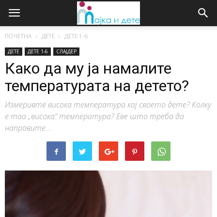
ПОЧЕТНА
ДЕТЕ
ДЕTE 1-6
ДЕТЕ
ДЕTE 1-6
СЛАЈДЕР
Како да му ја намалите
температурата на детето?
Измеривте висока температура кај своето дете? Колку
е таа „висока“ температура? Еве што треба да
направите...