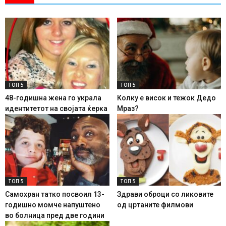
ТОП 5
ТОП 5
48-годишна жена го украла
Колку е висок и тежок Дедо
идентитетот на својата ќерка
Мраз?
ТОП 5
ТОП 5
Самохран татко посвоил 13-
Здрави оброци со ликовите
годишно момче напуштено
од цртаните филмови
во болница пред две години