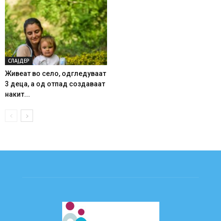
СЛАЈДЕР
Живеат во село, одгледуваат
3 деца, а од отпад создаваат
накит...