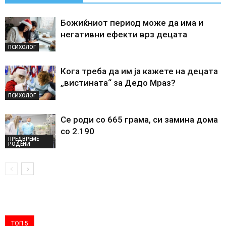
Божиќниот период може да има и
негативни ефекти врз децата
ПСИХОЛОГ
Кога треба да им ја кажете на децата
„вистината“ за Дедо Мраз?
ПСИХОЛОГ
Се роди со 665 грама, си замина дома
со 2.190
ПРЕДВРЕМЕ
РОДЕНИ
ТОП 5