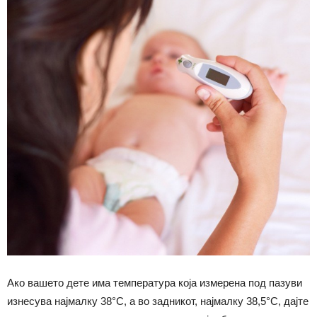
Ако вашето дете има температура која измерена под пазуви
изнесува најмалку 38°C, а во задникот, најмалку 38,5°C, дајте