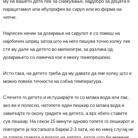
му на вашето дете лек за снижување, најдобро за децата е
парацетамол или ибупрофен во сируп или во форма на
чепче.
Најлесен начин за дозирање на сирупот е со помош на
најобичен шприц затоа што на него пишува точно колку лек
сте му дале на детето во милилитри, за разлика од
дозирањето со лажичка кое е многу понепрецизно.
Исто така, на детето треба да му давате да пие колку што е
можно повеќе течности на собна температура.
Слечете го детето и истуширајте го со млака вода или пак,
ако ви е полесно, натопете еден пешкир со млака вода и
завиткајте го околу градите на детето, а врз нбего ставете
сув пешкир. На секои 15 минути одново топете го пешкирот и
повторете ја постапката барем 2-3 пати, но во никој случај не
ги топете главата и вратот на детето, затоа што би можеле