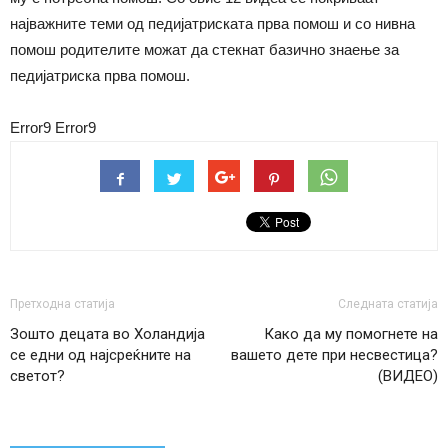
најважните теми од педијатриската прва помош и со нивна
помош родителите можат да стекнат базично знаење за
педијатриска прва помош.
Error9
Error9
Претходна статија
Следната статија
Зошто децата во Холандија
Како да му помогнете на
се едни од најсреќните на
вашето дете при несвестица?
светот?
(ВИДЕО)