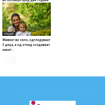
СЛАЈДЕР
Живеат во село, одгледуваат
3 деца, а од отпад создаваат
накит...