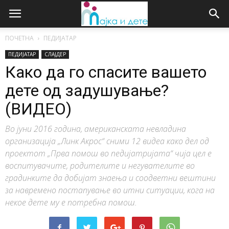
ПОЧЕТНА
ПЕДИЈАТАР
ПЕДИЈАТАР
СЛАЈДЕР
Како да го спасите вашето
дете од задушување?
(ВИДЕО)
Во јуни 2016 година, американската невладина
организација „Линк Акрос“ сними 12 видеа како дел од
проектот „Прва помош во педијатријата“ чија цел е
воспитувачите, родителите и негувателите во
градинките да добијат знаења и соодветни вештини
за навремено постапување во итни ситуации, кога на
некое дете му е потребна помош.