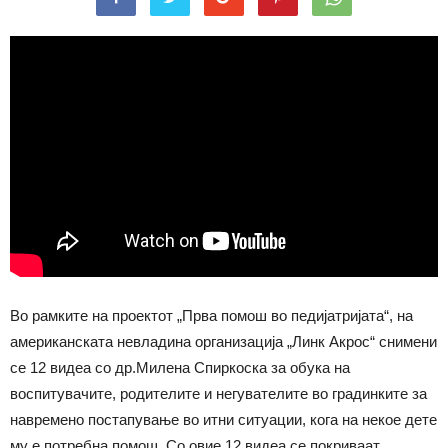
Во рамките на проектот „Прва помош во педијатријата“, на
американската невладина организација „Линк Акрос“ снимени
се 12 видеа со др.Милена Спиркоска за обука на
воспитувачите, родителите и негувателите во градинките за
навремено постапување во итни ситуации, кога на некое дете
му е потребна помош. Со овие 12 видеа се покриваат