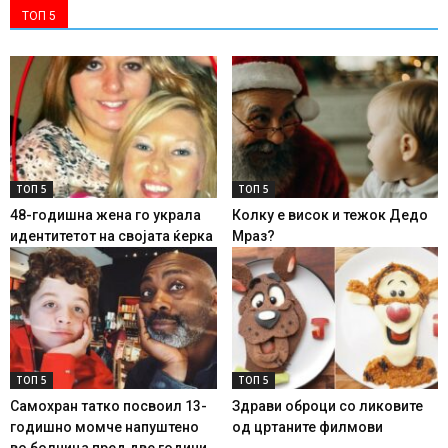
ТОП 5
ТОП 5
ТОП 5
48-годишна жена го украла
Колку е висок и тежок Дедо
идентитетот на својата ќерка
Мраз?
ТОП 5
ТОП 5
Самохран татко посвоил 13-
Здрави оброци со ликовите
годишно момче напуштено
од цртаните филмови
во болница пред две години