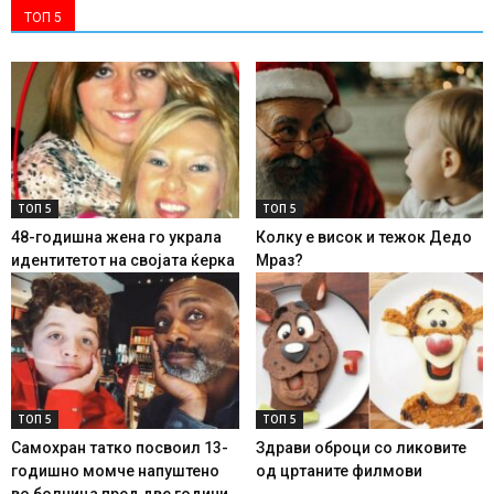
ТОП 5
ТОП 5
ТОП 5
48-годишна жена го украла
Колку е висок и тежок Дедо
идентитетот на својата ќерка
Мраз?
ТОП 5
ТОП 5
Самохран татко посвоил 13-
Здрави оброци со ликовите
годишно момче напуштено
од цртаните филмови
во болница пред две години