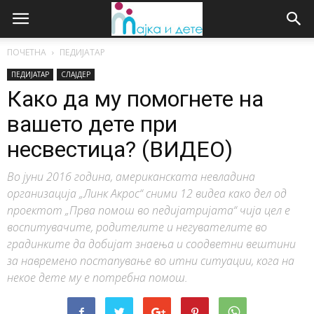
ПОЧЕТНА
ПЕДИЈАТАР
ПЕДИЈАТАР
СЛАЈДЕР
Како да му помогнете на
вашето дете при
несвестица? (ВИДЕО)
Во јуни 2016 година, американската невладина
организација „Линк Акрос“ сними 12 видеа како дел од
проектот „Прва помош во педијатријата“ чија цел е
воспитувачите, родителите и негувателите во
градинките да добијат знаења и соодветни вештини
за навремено постапување во итни ситуации, кога на
некое дете му е потребна помош.