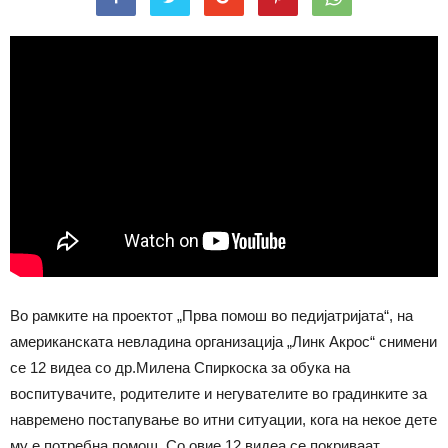
Во рамките на проектот „Прва помош во педијатријата“, на
американската невладина организација „Линк Акрос“ снимени
се 12 видеа со др.Милена Спиркоска за обука на
воспитувачите, родителите и негувателите во градинките за
навремено постапување во итни ситуации, кога на некое дете
му е потребна помош. Со овие 12 видеа се покриваат