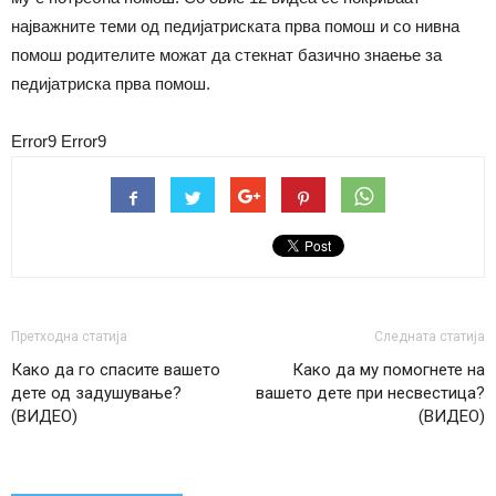
најважните теми од педијатриската прва помош и со нивна
помош родителите можат да стекнат базично знаење за
педијатриска прва помош.
Error9
Error9
Претходна статија
Следната статија
Како да го спасите вашето
Како да му помогнете на
дете од задушување?
вашето дете при несвестица?
(ВИДЕО)
(ВИДЕО)