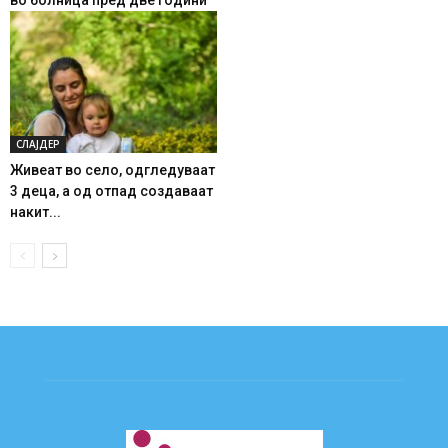
СЛАЈДЕР
Живеат во село, одгледуваат
3 деца, а од отпад создаваат
накит...