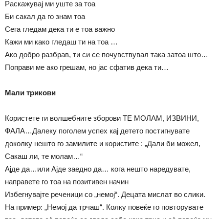
Раскажувај ми уште за тоа
Би сакал да го знам тоа
Сега гледам дека ти е тоа важно
Кажи ми како гледаш ти на тоа …
Ако добро разбрав, ти си се почувствувал така затоа што…
Поправи ме ако грешам, но јас сфатив дека ти…
Мали трикови
Користете ги волшебните зборови ТЕ МОЛАМ, ИЗВИНИ,
ФАЛА…Далеку поголем успех кај детето постигнувате
доколку нешто го замилите и користите : „Дали би можел,
Сакаш ли, те молам…“
Ајде да…или Ајде заедно да… кога нешто наредувате,
направете го тоа на позитивен начин
Избегнувајте реченици со „немој“. Децата мислат во слики.
На пример: „Немој да трчаш“. Колку повеќе го повторувате