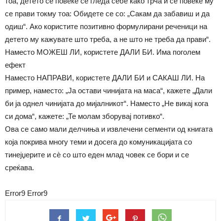
тоа, детето сѐ повеќе се гледа себе како трча и сѐ повеќе му
се прави токму тоа: Обидете се со: „Сакам да забавиш и да
одиш“. Ако користите позитивно формулирани реченици на
детето му кажувате што треба, а не што не треба да прави“.
Наместо МОЖЕШ ЛИ, користете ДАЛИ БИ. Има поголем
ефект
Наместо НАПРАВИ, користете ДАЛИ БИ и САКАШ ЛИ. На
пример, наместо: „Ја остави чинијата на маса“, кажете „Дали
би ја однел чинијата до мијалникот“. Наместо „Не викај кога
си дома“, кажете: „Те молам зборувај потивко“.
Ова се само мали делчиња и извлечени сегменти од книгата
која покрива многу теми и досега до комуникацијата со
тинејџерите и сѐ со што еден млад човек се бори и се
среќава.
Error9
Error9