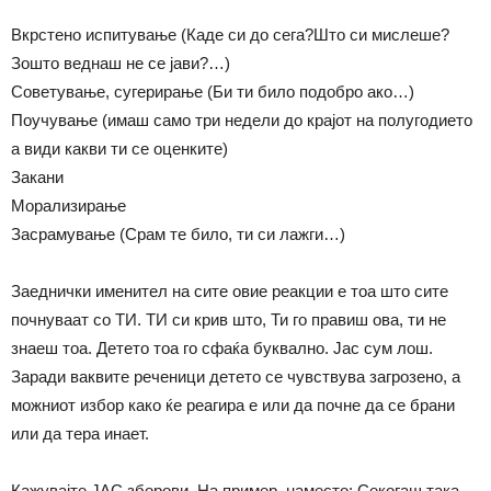
Вкрстено испитување (Каде си до сега?Што си мислеше?
Зошто веднаш не се јави?…)
Советување, сугерирање (Би ти било подобро ако…)
Поучување (имаш само три недели до крајот на полугодието
а види какви ти се оценките)
Закани
Морализирање
Засрамување (Срам те било, ти си лажги…)
Заеднички именител на сите овие реакции е тоа што сите
почнуваат со ТИ. ТИ си крив што, Ти го правиш ова, ти не
знаеш тоа. Детето тоа го сфаќа буквално. Јас сум лош.
Заради ваквите реченици детето се чувствува загрозено, а
можниот избор како ќе реагира е или да почне да се брани
или да тера инает.
Кажувајте ЈАС зборови. На пример, наместо: Секогаш така