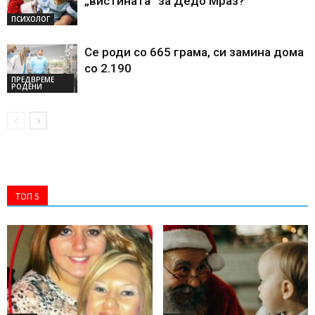
„вистината“ за Дедо Мраз?
ПСИХОЛОГ
Се роди со 665 грама, си замина дома
со 2.190
ПРЕДВРЕМЕ
РОДЕНИ
ТОП 5