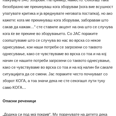
безобразно ме прекинуваш кога зборувам (кога вие всушност
упатувате критика и ја вреднувате неговата постапка), но ако
кажете: кога ме прекинуваш кога зборувам, заборавам што
сакав да кажам…“ сте ставиле акцент на она што се случува
кога ќе ве прекине во зборувањето. Со ЈАС пораките
соопштуваме што се случува во нас во врска со некое
однесување, кои наши потреби се загрозени со таквото
однесување, како се чувствуваме во врска со тоа и на кој
начин се нашите потреби загрозени со таквото однесување,
како се чувствуваме во врска со тоа и на кој налин би сакале
ситуацијата да се смени. Јас пораките често почнуваат со
зборот КОГА, а тоа значи дека не сте секогашп лути туку
само КОГА…
Опасни реченици
„Додека си под мој покрив“. Му порачувате на детето дека