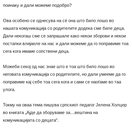
поинаку и дали можеме подобро?
Ова особено се однесува на сѐ она што било лошо во
нашата комуникација со родителите додека сме биле деца.
Дали некогаш сме се запрашале како некои зборови и некои
постапки влијаеле на нас и дали можеме да го поправиме тоа
сега кога имаме сопствени деца.
Можеби секој од нас знае што е тоа што било лошо во
неговата комуникација со родителите, но дали умееме да го
поправиме кај себе тоа сега кога и сами се наоѓаме во таа
улога.
Токму на оваа тема пишува српскиот педагог Јелена Холцер
во книгата „Ајде да зборуваме за…вештина на
комуникацијата со децата“.