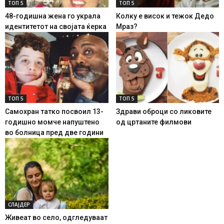
ТОП 5
ТОП 5
48-годишна жена го украла
Колку е висок и тежок Дедо
идентитетот на својата ќерка
Мраз?
ТОП 5
ТОП 5
Самохран татко посвоил 13-
Здрави оброци со ликовите
годишно момче напуштено
од цртаните филмови
во болница пред две години
СЛАЈДЕР
Живеат во село, одгледуваат