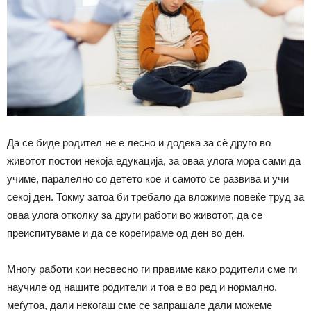
Да се биде родител не е лесно и додека за сѐ друго во
животот постои некоја едукација, за оваа улога мора сами да
учиме, паралелно со детето кое и самото се развива и учи
секој ден. Токму затоа би требало да вложиме повеќе труд за
оваа улога отколку за други работи во животот, да се
преиспитуваме и да се корегираме од ден во ден.
Многу работи кои несвесно ги правиме како родители сме ги
научиле од нашите родители и тоа е во ред и нормално,
меѓутоа, дали некогаш сме се запрашале дали можеме