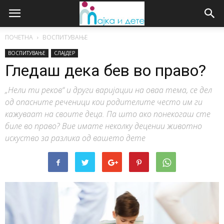
ПОЧЕТНА
ВОСПИТУВАЊЕ
ВОСПИТУВАЊЕ
СЛАЈДЕР
Гледаш дека бев во право?
„Нели ти реков“ и други варијации на оваа тема, се дел
од опасните реченици кои родителите често им ги
кажуваат на своите деца. Па што ако понекогаш сте
биле во право? Вие имате неколку децении животно
искуство за разлика од вашето дете