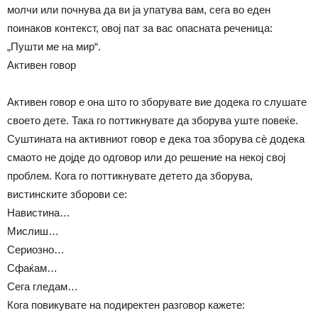
молчи или почнува да ви ја упатува вам, сега во еден
поинаков контекст, овој пат за вас опасната реченица:
„Пушти ме на мир“.
Активен говор
Активен говор е она што го зборувате вие додека го слушате
своето дете. Така го поттикнувате да зборува уште повеќе.
Суштината на активниот говор е дека тоа зборува сѐ додека
смаото не дојде до одговор или до решение на некој свој
проблем. Кога го поттикнувате детето да зборува,
вистинските зборови се:
Навистина…
Мислиш…
Сериозно…
Сфаќам…
Сега гледам…
Кога повикувате на подиректен разговор кажете: