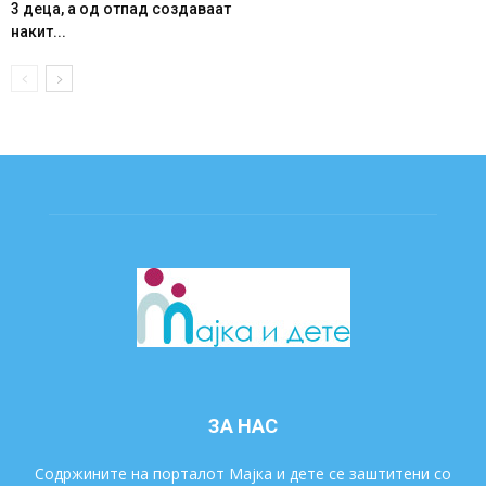
3 деца, а од отпад создаваат
накит...
ЗА НАС
Содржините на порталот Мајка и дете се заштитени со