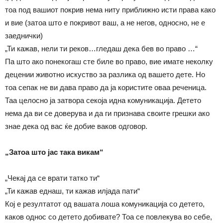
тоа под вашиот покрив нема ниту приближно исти права како
и вие (затоа што е покривот ваш, а не негов, односно, не е
заеднички)
„Ти кажав, нели ти реков…гледаш дека бев во право …“
Па што ако понекогаш сте биле во право, вие имате неколку
децении животно искуство за разлика од вашето дете. Но
тоа сепак не ви дава право да ја користите оваа реченица.
Таа целосно ја затвора секоја идна комуникација. Детето
нема да ви се доверува и да ги признава своите грешки ако
знае дека од вас ќе добие ваков одговор.
„Затоа што јас така викам“
„Чекај да се врати татко ти“
„Ти кажав еднаш, ти кажав илјада пати“
Кој е резултатот од вашата лоша комуникација со детето,
каков однос со детето добивате? Тоа се повлекува во себе,