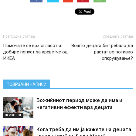
Претходна статија
Следната статија
Помочајте се врз огласот и
Зошто децата би требало да
добијте попуст за креветче од
растат во потивко
ИКЕА
опкружување?
ПОВРЗАНИ НАПИСИ
Божиќниот период може да има и
негативни ефекти врз децата
ПСИХОЛОГ
Кога треба да им ја кажете на децата