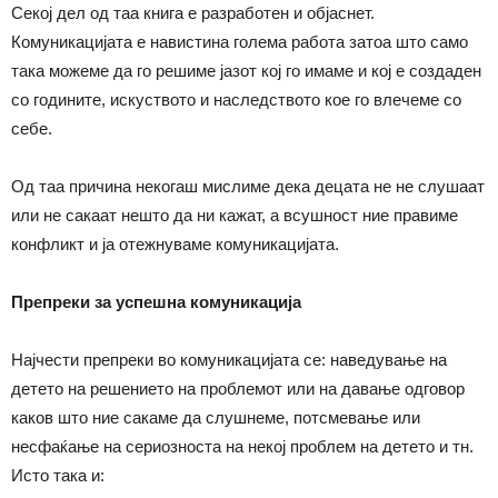
Секој дел од таа книга е разработен и објаснет.
Комуникацијата е навистина голема работа затоа што само
така можеме да го решиме јазот кој го имаме и кој е создаден
со годините, искуството и наследството кое го влечеме со
себе.
Од таа причина некогаш мислиме дека децата не не слушаат
или не сакаат нешто да ни кажат, а всушност ние правиме
конфликт и ја отежнуваме комуникацијата.
Препреки за успешна комуникација
Најчести препреки во комуникацијата се: наведување на
детето на решението на проблемот или на давање одговор
каков што ние сакаме да слушнеме, потсмевање или
несфаќање на сериозноста на некој проблем на детето и тн.
Исто така и: