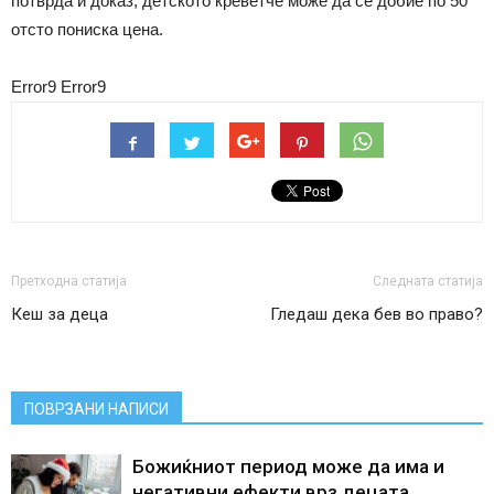
потврда и доказ, детското креветче може да се добие по 50
отсто пониска цена.
Error9
Error9
Претходна статија
Следната статија
Кеш за деца
Гледаш дека бев во право?
ПОВРЗАНИ НАПИСИ
Божиќниот период може да има и
негативни ефекти врз децата