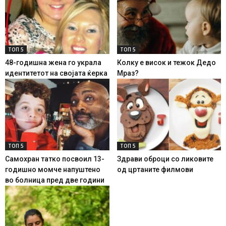
ТОП 5
ТОП 5
48-годишна жена го украла
Колку е висок и тежок Дедо
идентитетот на својата ќерка
Мраз?
ТОП 5
ТОП 5
Самохран татко посвоил 13-
Здрави оброци со ликовите
годишно момче напуштено
од цртаните филмови
во болница пред две години