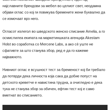
најславните брендови за мебел во целиот свет, неодамна
објави оглас со кој ги повикува бремените жени буквално да
се измочаат врз него.
Огласот излегол во шведското женско списание Amelia, а го
осмислилеа екипата на маркетиншката агенција Akestam
Holst во соработка со Mercene Labs, а ако сѐ уште не
сфативте за што станува збор, ред е да го кажеме
најважното.
Нивниот оглас е всушност тест за бременост кој би требало
да потврди дека личноста која сака да добие попуст на
детското креветче е навистина трудна, а очигледно е дека
тука не станува збор за обичен, ефтин тест кој е само
вметнат во списанието.