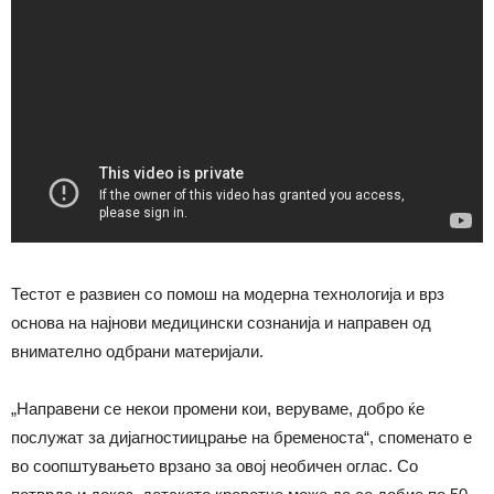
Тестот е развиен со помош на модерна технологија и врз
основа на најнови медицински сознанија и направен од
внимателно одбрани материјали.
„Направени се некои промени кои, веруваме, добро ќе
послужат за дијагностиицрање на бременоста“, споменато е
во соопштувањето врзано за овој необичен оглас. Со