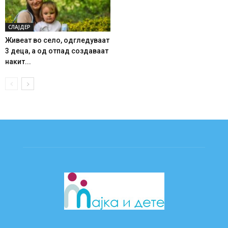
СЛАЈДЕР
Живеат во село, одгледуваат
3 деца, а од отпад создаваат
накит...