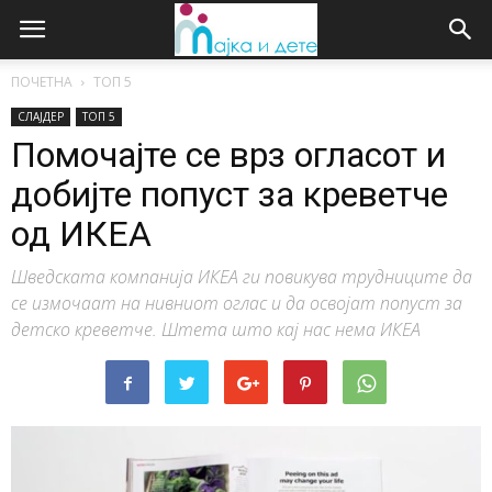
ПОЧЕТНА
ТОП 5
СЛАЈДЕР
ТОП 5
Помочајте се врз огласот и
добијте попуст за креветче
од ИКЕА
Шведската компанија ИКЕА ги повикува трудниците да
се измочаат на нивниот оглас и да освојат попуст за
детско креветче. Штета што кај нас нема ИКЕА