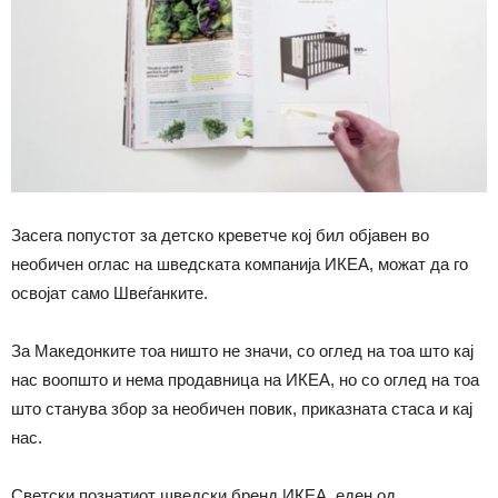
Засега попустот за детско креветче кој бил објавен во
необичен оглас на шведската компанија ИКЕА, можат да го
освојат само Швеѓанките.
За Македонките тоа ништо не значи, со оглед на тоа што кај
нас воопшто и нема продавница на ИКЕА, но со оглед на тоа
што станува збор за необичен повик, приказната стаса и кај
нас.
Светски познатиот шведски бренд ИКЕА, еден од