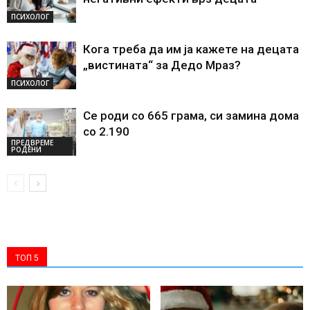
ПСИХОЛОГ
Кога треба да им ја кажете на децата
„вистината“ за Дедо Мраз?
ПСИХОЛОГ
Се роди со 665 грама, си замина дома
со 2.190
ПРЕДВРЕМЕ
РОДЕНИ
ТОП 5