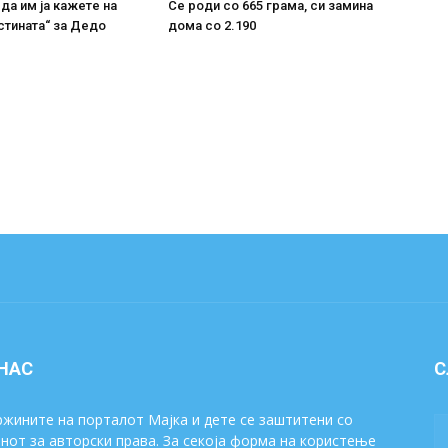
 да им ја кажете на
Се роди со 665 грама, си замина
стината“ за Дедо
дома со 2.190
 НАС
С
жините на порталот Мајка и дете се заштитени со
нот за авторски права. За секоја форма на користење