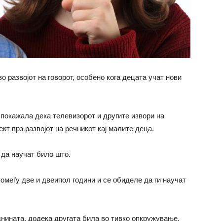
о развојот на говорот, особено кога децата учат нови
 покажала дека телевизорот и другите извори на
т врз развојот на речникот кај малите деца.
 да научат било што.
омеѓу две и двеипол години и се обиделе да ги научат
днината, додека другата била во тивко опкружување.