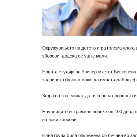
Окружувањето на детето игра голема улога в
зборови, додека се уште мали.
Новата студија на Универзитетот Висконсин
заднинска бучава може да имаат длабок ефек
Згора на тоа, можат да ги спречат воопшто и
Научниците истражиле повеќе од 100 деца п
на нови зборови.
Една група била опкружена со бучава во за