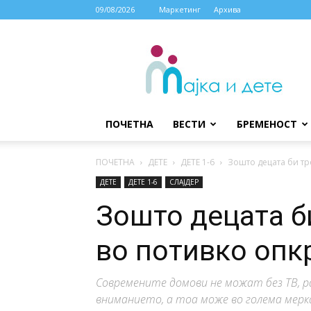
09/08/2026
Маркетинг
Архива
МАЈКА
И
ДЕТЕ
ПОЧЕТНА
ВЕСТИ
БРЕМЕНОСТ
ПОЧЕТНА
ДЕТЕ
ДЕTE 1-6
Зошто децата би тр
ДЕТЕ
ДЕTE 1-6
СЛАЈДЕР
Зошто децата б
во потивко оп
Современите домови не можат без ТВ, ра
вниманието, а тоа може во голема мерка