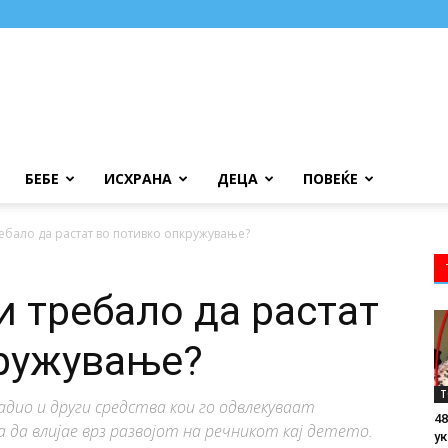
БЕБЕ
ИСХРАНА
ДЕЦА
ПОВЕЌЕ
ебало да растат во потивко опкружување?
и требало да растат
кружување?
Т
дио и други средства кои го одвлекуваат
48
 да влијае врз развојот на речникот кај детето.
ук