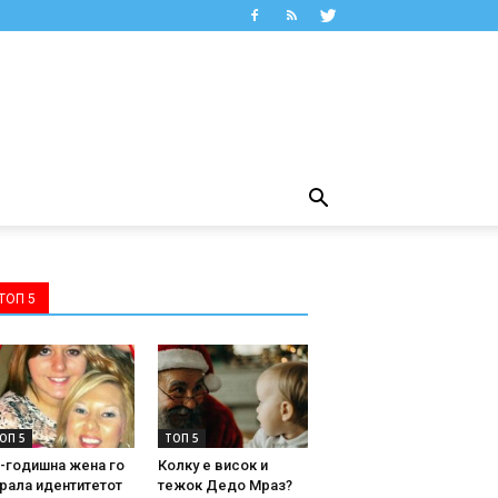
ТОП 5
ОП 5
ТОП 5
-годишна жена го
Колку е висок и
рала идентитетот
тежок Дедо Мраз?