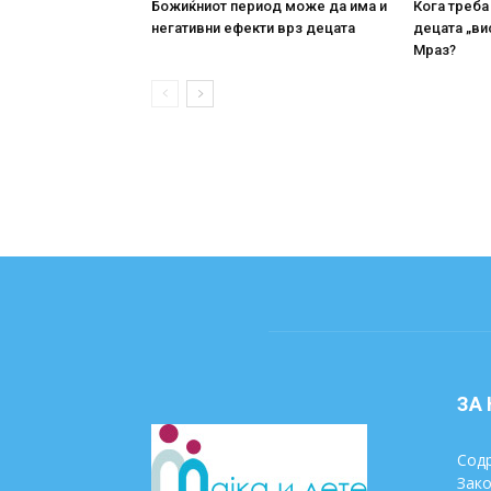
Божиќниот период може да има и
Кога треба
негативни ефекти врз децата
децата „ви
Мраз?
ЗА
Содр
Зако