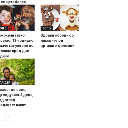
 својата ќерка
ОП 5
ТОП 5
амохран татко
Здрави оброци со
освоил 13-годишно
ликовите од
омче напуштено во
цртаните филмови
олница пред две
одини
ЛАЈДЕР
ивеат во село,
гледуваат 3 деца,
од отпад
здаваат накит...