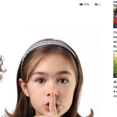
на
879
0
Т
С
п
м
б
г
С
Ж
од
а 
со