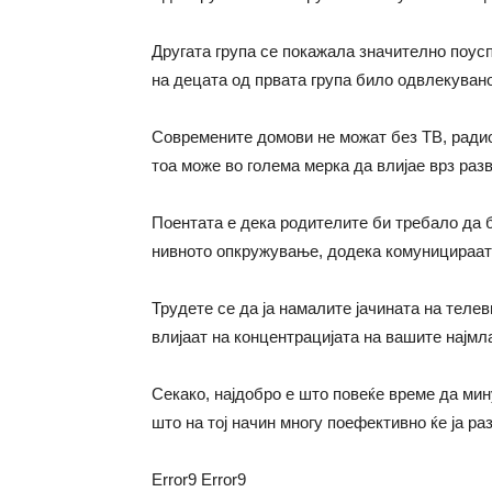
Другата група се покажала значително поус
на децата од првата група било одвлекувано
Современите домови не можат без ТВ, радио
тоа може во голема мерка да влијае врз разво
Поентата е дека родителите би требало да б
нивното опкружување, додека комуницираат
Трудете се да ја намалите јачината на теле
влијаат на концентрацијата на вашите најмл
Секако, најдобро е што повеќе време да мин
што на тој начин многу поефективно ќе ја раз
Error9
Error9