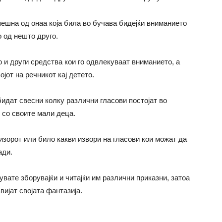
пешна од онаа која била во бучава бидејќи вниманието
 од нешто друго.
 и други средства кои го одвлекуваат вниманието, а
јот на речникот кај детето.
идат свесни колку различни гласови постојат во
 со своите мали деца.
визорот или било какви извори на гласови кои можат да
ади.
увате зборувајќи и читајќи им различни приказни, затоа
вијат својата фантазија.