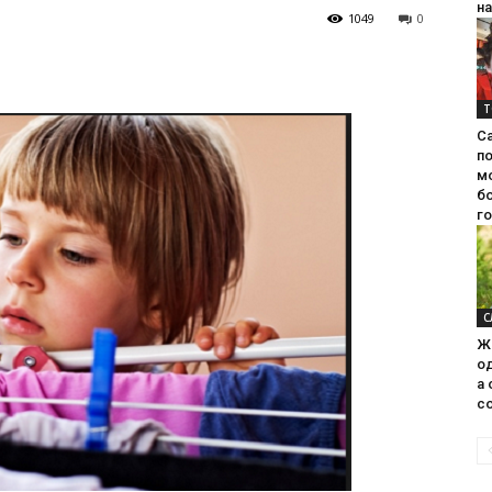
на
1049
0
Т
С
п
м
б
г
С
Ж
од
а 
со