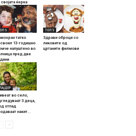
 својата ќерка
ОП 5
ТОП 5
амохран татко
Здрави оброци со
освоил 13-годишно
ликовите од
омче напуштено во
цртаните филмови
олница пред две
одини
ЛАЈДЕР
ивеат во село,
гледуваат 3 деца,
од отпад
здаваат накит...