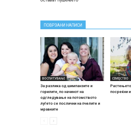
ПОВРЗАНИ НАПИСИ
ВОСПИТУВАЊЕ
СЕМЕЈСТВО
За разлика од шимпанзите и
Растењето 
горилите, по начинот на
посреќни и
одгледување на потомството
луѓето се послични на пчелите и
мравките