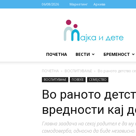
06/08/2026
Маркетинг
Архива
МАЈКА
И
ДЕТЕ
ПОЧЕТНА
ВЕСТИ
БРЕМЕНОСТ
ПОЧЕТНА
ВОСПИТУВАЊЕ
Во раното детство се
ВОСПИТУВАЊЕ
ПОВЕЌЕ
СЕМЕЈСТВО
Во раното детст
вредности кај 
Главна заадача на секој родител е да му
самодоверба, односно да биде независно.