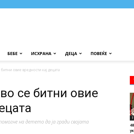
БЕБЕ
ИСХРАНА
ДЕЦА
ПОВЕЌЕ
 битни овие вредности кај децата
во се битни овие
децата
Т
 помогне на детето да ја гради својата
48
ук