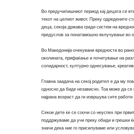
Во предучилишниот период кај децата се вт
текот на целиот живот. Преку одредените ст
деца, секоја држава гради систем на вредно
предуслов за понатамошно вклучување во о
Во Македонија очекувани вредности во ранот
околината, прифаќање и почитување на раз
солидарност, културно однесување, креативн
Главна заадача на секој родител е да му пом
односно да биде независно. Тоа може да се
најрана возраст да ги извршува сите работи 
Секое дете ќе се соочи со неуспех при првит
поддржуваме да учи преку обиди и грешки ќ
значи дека ние го присилуваме или условув