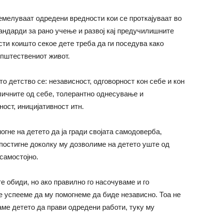
емелуваат одредени вредности кои се проткајуваат во
андарди за рано учење и развој кај предучилишните
сти коишто секое дете треба да ги поседува како
пштествениот живот.
о детство се: независност, одговорност кон себе и кон
личните од себе, толерантно однесување и
ост, иницијативност итн.
огне на детето да ја гради својата самодоверба,
 постигне доколку му дозволиме на детето уште од
самостојно.
е обиди, но ако правилно го насочуваме и го
е успееме да му помогнеме да биде независно. Тоа не
аме детето да прави одредени работи, туку му