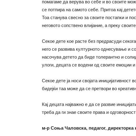
помагаме да верува во себе и во своите мож
се потпира на самото себе. Притоа кај детет
Тоа станува свесно за своите постапки и по
неговото сопствено влијание, а преку своит
Секое дете кое расте без предрасуди секога
него се развива културното однесување и с
насочува детето да биде толерантно и соли
улоги, децата се водени од своите емоции и 
Секое дете ја носи својата иницијативност в
бидејќи таа може да се претвори во креативн
Кај децата најважно е да се развие иниција
треба да ги знае своите права и одговорнос
м-р Соња Чаловска, педагог, директорка 