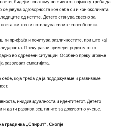
ности, бидејќи понатаму во животот најмногу треба да
о се јавува одговорноста кон себе си и кон околината.
следиците од истите. Детето станува свесно за
е постапки тоа ги потврдува своите способности.
ш ги прифаќа и почитува различностите, при што кај
олидарнста. Преку разни примери, родителот го
дарно во одредени ситуации. Особено преку играње
ја развиваат емпатијата.
о себе, која треба да ја поддржуваме и развиваме,
ост.
тивноста, инидивидуалноста и идентитетот. Детето
ти и да ги развива вештините за доживотно учење.
на градинка „Спирит“, Скопје