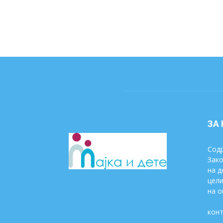
ЗА
Содр
Зако
на д
цели
на о
конт