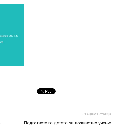
Следната статија
о
Подгответе го детето за доживотно учење