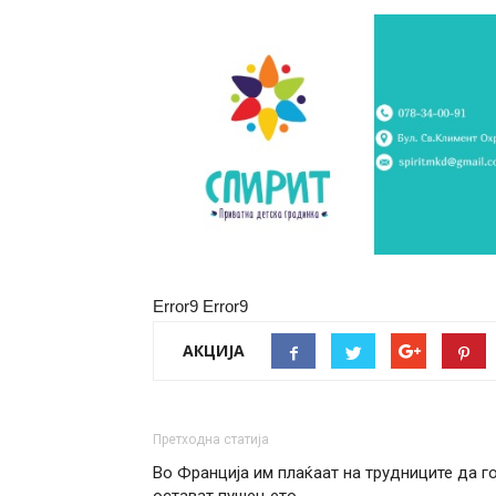
Error9
Error9
АКЦИЈА
Претходна статија
Во Франција им плаќаат на трудниците да г
остават пушењето