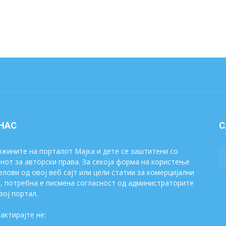
 НАС
С
жините на порталот Мајка и дете се заштитени со
нот за авторски права. За секоја форма на користење
елови од овој веб сајт или цели статии за комерцијални
, потребна е писмена согласност од администраторите
вој портал.
актирајте не:
majkaidete@gmail.com