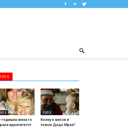
ТОП 5
ОП 5
ТОП 5
-годишна жена го
Колку е висок и
рала идентитетот
тежок Дедо Мраз?