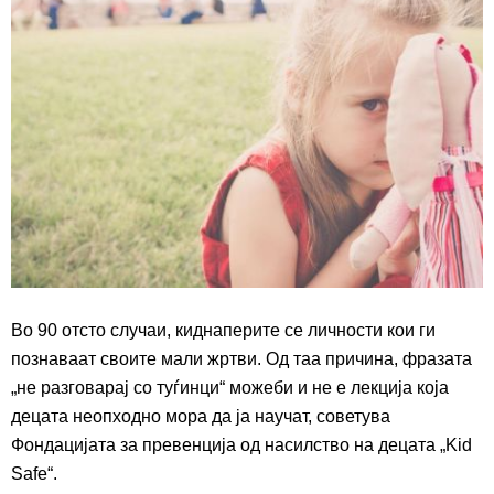
Во 90 отсто случаи, киднаперите се личности кои ги
познаваат своите мали жртви. Од таа причина, фразата
„не разговарај со туѓинци“ можеби и не е лекција која
децата неопходно мора да ја научат, советува
Фондацијата за превенција од насилство на децата „Kid
Safe“.