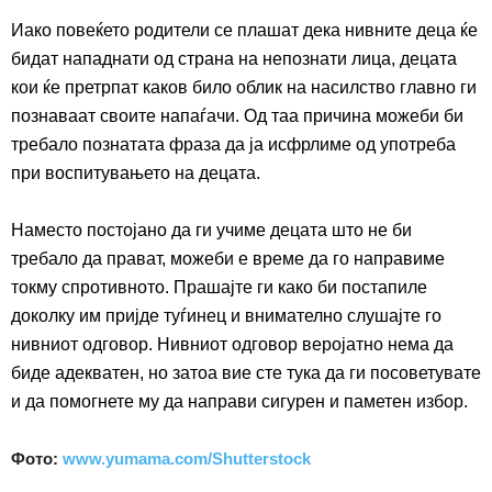
Иако повеќето родители се плашат дека нивните деца ќе
бидат нападнати од страна на непознати лица, децата
кои ќе претрпат каков било облик на насилство главно ги
познаваат своите напаѓачи. Од таа причина можеби би
требало познатата фраза да ја исфрлиме од употреба
при воспитувањето на децата.
Наместо постојано да ги учиме децата што не би
требало да прават, можеби е време да го направиме
токму спротивното. Прашајте ги како би постапиле
доколку им пријде туѓинец и внимателно слушајте го
нивниот одговор. Нивниот одговор веројатно нема да
биде адекватен, но затоа вие сте тука да ги посоветувате
и да помогнете му да направи сигурен и паметен избор.
Фото:
www.yumama.com/Shutterstock