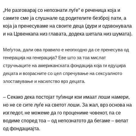
„
Не разговарај со непознати луѓе“ е реченица која и
самите сме ја слушнале од родителите безброј пати, а
која ја пренесуваме на своите деца (дури
и
одѕвонувала
и на Црвенкапа низ главата, додека шетала низ шумата).
Меѓутоа, дали ова правило е неопходно да се пренесува од
генерација на генерација? Еве што за тоа мислат
стручњаците на американската фондација која ги едуцира
децата и возрасните со цел спречување на сексуалното
злоставување и насилство врз децата.
– Секако дека постојат туѓинци кои имаат лоши намери,
но не се сите луѓе на светот лоши. За жал, врз основа на
изгледот, не можеме да го процениме човекот, па се
водиме според тоа – од непознатото да бегаме – велат
од фондациајта.