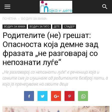
ПОЧЕТНА
ВОДИЧ ЗА МАМА
ВОДИЧ ЗА МАМА
ВОДИЧ ЗА ТАТО
ДЕТЕ
СЛАЈДЕР
Родителите (не) грешат:
Опасноста која демне зад
фразата „не разговарај со
непознати луѓе“
„Не разговарај со непознати луѓе“ е реченица која и
самите сме ја слушнале од родителите безброј пати, а
која ја пренесуваме на своите деца