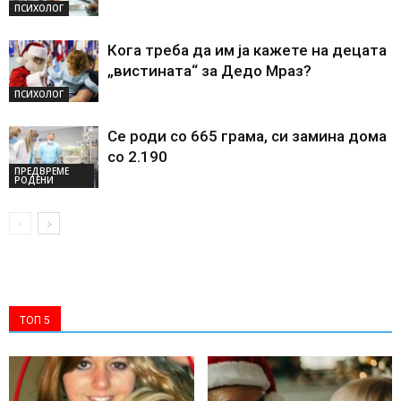
ПСИХОЛОГ
Кога треба да им ја кажете на децата
„вистината“ за Дедо Мраз?
ПСИХОЛОГ
Се роди со 665 грама, си замина дома
со 2.190
ПРЕДВРЕМЕ
РОДЕНИ
ТОП 5