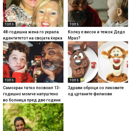
ТОП 5
ТОП 5
48-годишна жена го украла
Колку е висок и тежок Дедо
идентитетот на својата ќерка
Мраз?
ТОП 5
ТОП 5
Самохран татко посвоил 13-
Здрави оброци со ликовите
годишно момче напуштено
од цртаните филмови
во болница пред две години