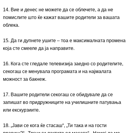
14. Вие и денес не можете да се облечете, а да не
помислите што ќе кажат вашите родители за вашата
облека.
15. Да ги дупнете ушите – тоа е максималната промена
која сте смееле да ја направите.
16. Кога сте гледале телевизија заедно со родителите,
секогаш се менувала програмата и на најмалата
можност за бакнеж.
17. Вашите родители секогаш се обидувале да се
запишат во придружниците на училишните патувања
или екскурзиите.
18. „Јави се кога ќе
стасаш
“, „Ти така и на гости