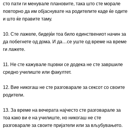
сто пати ги менувале плановите, така што сте морале
повторно да им објаснувате на родителите каде ќе одите
и што ќе правите таму.
10. Сте лажеле, бидејќи тоа било единствениот начин за
да побегнете од дома. И да…се уште од време на време
ги лажете.
11. Не сте кажувале пцовки се додека не сте завршиле
средно училиште или факултет.
12. Вие никогаш не сте разговарале за сексот со своите
родители.
13. За време на вечерата најчесто сте разговарале за
тоа како ви е на училиште, но никогаш не сте
разговарале за своите пријатели или за вљубувањето.