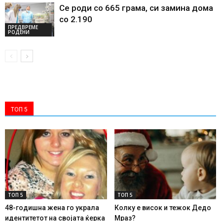
Се роди со 665 грама, си замина дома
со 2.190
ПРЕДВРЕМЕ
РОДЕНИ
ТОП 5
ТОП 5
ТОП 5
48-годишна жена го украла
Колку е висок и тежок Дедо
идентитетот на својата ќерка
Мраз?