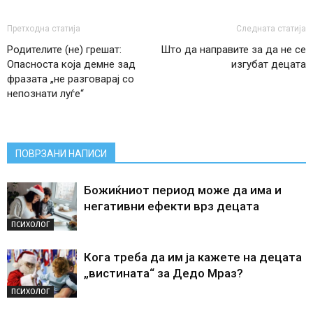
Претходна статија
Следната статија
Родителите (не) грешат:
Што да направите за да не се
Опасноста која демне зад
изгубат децата
фразата „не разговарај со
непознати луѓе“
ПОВРЗАНИ НАПИСИ
Божиќниот период може да има и
негативни ефекти врз децата
ПСИХОЛОГ
Кога треба да им ја кажете на децата
„вистината“ за Дедо Мраз?
ПСИХОЛОГ