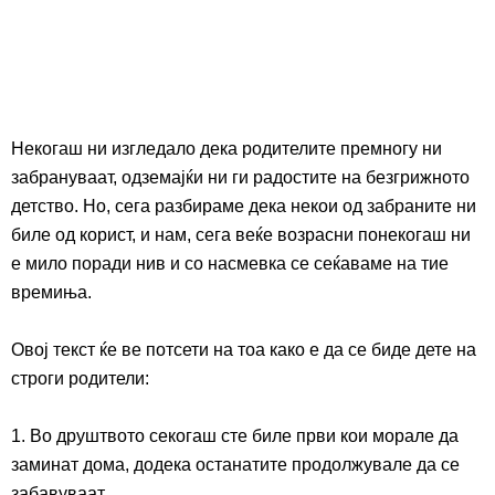
Некогаш ни изгледало дека родителите премногу ни
забрануваат, одземајќи ни ги радостите на безгрижното
детство. Но, сега разбираме дека
некои од
забраните ни
биле од корист,
и нам,
сега
веќе
возрасни
понекогаш
ни
е мило поради нив и со насмевка се сеќаваме на тие
времиња.
Овој текст ќе ве потсети на тоа како е да се биде дете на
строги родители:
1. Во друштвото секогаш сте биле први кои морале да
заминат дома, додека останатите продолжувале да се
забавуваат.