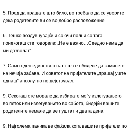
5. Пред да прашате што било, во требало да се уверите
дека родителите ви се во добро расположение.
6. Тешко воздувнувајќи и со очи полни со тага,
понекогаш сте говореле: „Не е важно…Сеедно нема да
ми дозволат“.
7. Само еден единствен пат сте се обиделе да заминете
на нечија забава. И советот на пријателите „прашај уште
еднаш“ апсолутно не дејствувал.
9. Секогаш сте морале да избирате меѓу излегувањето
во петок или излегувањето во сабота, бидејќи вашите
родителите немале да ве пуштат и двата дена.
9. Најголема паника ве фаќала кога вашите пријатели по