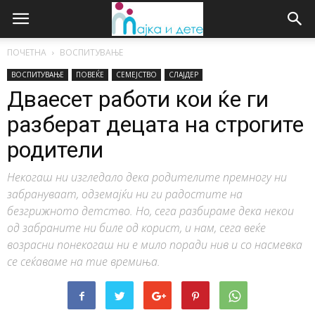
ПОЧЕТНА
ВОСПИТУВАЊЕ
ВОСПИТУВАЊЕ
ПОВЕЌЕ
СЕМЕЈСТВО
СЛАЈДЕР
Дваесет работи кои ќе ги
разберат децата на строгите
родители
Некогаш ни изгледало дека родителите премногу ни
забрануваат, одземајќи ни ги радостите на
безгрижното детство. Но, сега разбираме дека некои
од забраните ни биле од корист, и нам, сега веќе
возрасни понекогаш ни е мило поради нив и со насмевка
се сеќаваме на тие времиња.