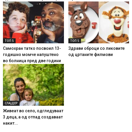
ТОП 5
ТОП 5
Самохран татко посвоил 13-
Здрави оброци со ликовите
годишно момче напуштено
од цртаните филмови
во болница пред две години
СЛАЈДЕР
Живеат во село, одгледуваат
3 деца, а од отпад создаваат
накит...