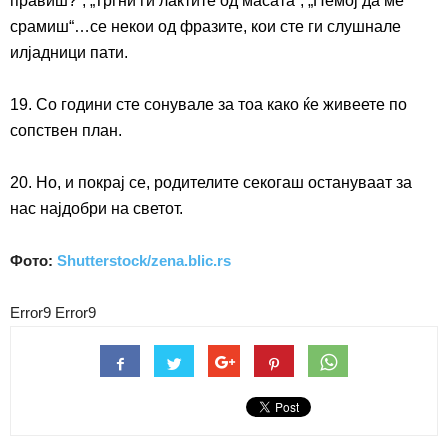
правиш?“, „Тргни ги лактите од масата“, „Немој да ме
срамиш“…се некои од фразите, кои сте ги слушнале
илјадници пати.
19. Со години сте сонувале за тоа како ќе живеете по
сопствен план.
20. Но, и покрај се, родителите секогаш остануваат за
нас најдобри на светот.
Фото:
Shutterstock/zena.blic.rs
Error9
Error9