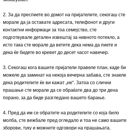
2. За да преспиете во домот на пријателите, секогаш сте
морале да ја оставате адресата, телефонот и други
контактни информаци за тоа семејство, сте
подготвувале детален извештај за нивното потекло, а
исто така сте морале да ветите дека нема да пиете и
дека ќе бидете во кревет до десет часот навечер.
3. Секогаш кога вашите пријатели правеле план, каде би
можеле да заминат на некоја вечерна забава, сте знаеле
дека родителите ќе ви кажат „не“. Затоа со слични
прашање сте морале да се обраќате два до три дена
порано, за да биде разгледано вашето барање.
4. Пред да им се обратите на родителите со која било
молба, сте вежбале пред огледало и тоа не само вашите
зборови, туку и можните одговори на прашањата.