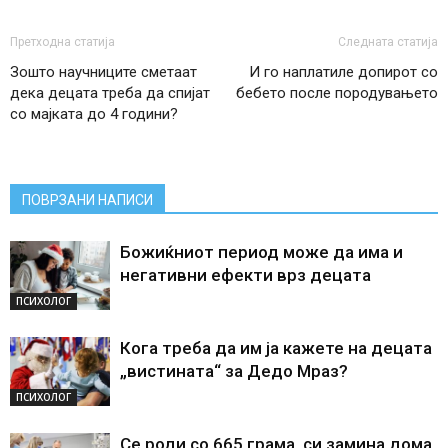
Претходна статија
Следната статија
Зошто научниците сметаат
И го наплатиле допирот со
дека децата треба да спијат
бебето после породувањето
со мајката до 4 години?
ПОВРЗАНИ НАПИСИ
Божиќниот период може да има и
негативни ефекти врз децата
ПСИХОЛОГ
Кога треба да им ја кажете на децата
„вистината“ за Дедо Мраз?
ПСИХОЛОГ
Се роди со 665 грама, си замина дома