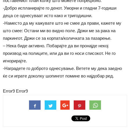
поставениот план колку што можете попрецизно.
-Добро испланирајте го денот. Уморни и гладни 7-годиши
деца се однесуваат исто како и тригодишни.
-Наместо да му кажувате што не смее да прави, кажете му
што смее: Остани ми во видно поле. Држи ме за рака на
паркингот. Држи се за корпата/количката за пазарење.
– Нека биде активно. Побарајте да ви пронајде некој
производ на полиците, или да ви го носи списокот. Не го
игнорирајте.
-Наградете го доброто однесување. Ветете му дека заедно
ќе си играте доколку шопингот помине во најдобар ред.
Error9
Error9