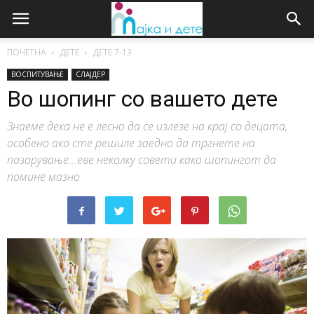
ПОЧЕТНА
ДЕТЕ
ДЕTE 7-13
ВОСПИТУВАЊЕ
СЛАЈДЕР
Во шопинг со вашето дете
Знаеме дека не е лесно да се излезе на крај со децата,
особено ако сте решиле заедно да тргнете на
пазарување...еве неколку совети како шопингот да
помине мазно