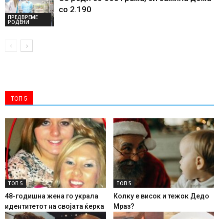
со 2.190
ПРЕДВРЕМЕ
РОДЕНИ
ТОП 5
ТОП 5
ТОП 5
48-годишна жена го украла
Колку е висок и тежок Дедо
идентитетот на својата ќерка
Мраз?