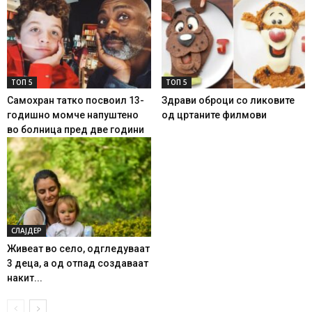
ТОП 5
ТОП 5
Самохран татко посвоил 13-
Здрави оброци со ликовите
годишно момче напуштено
од цртаните филмови
во болница пред две години
СЛАЈДЕР
Живеат во село, одгледуваат
3 деца, а од отпад создаваат
накит...