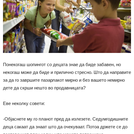
Понекогаш шопингот со децата знае да биде забавен, но
некогаш може да биде и прилично стресно. Што да направите
за да го завршите пазарлакот мирно и без вашето немирно
дете да скрши нешто во продавницата?
Еве неколку совети:
-Објаснете му го планот пред да излезете. Седумгодишните
деца сакаат да знаат што да очекуваат. Потоа држете се до